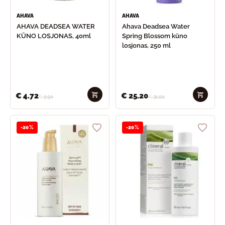
AHAVA
AHAVA
AHAVA DEADSEA WATER
Ahava Deadsea Water
KŪNO LOSJONAS, 40ml
Spring Blossom kūno
losjonas, 250 ml
€
4.72
€
25.20
€
5.90
€
31.50
-20%
-20%