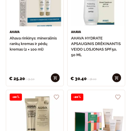
AHAVA
AHAVA
Ahava rinkinys: mineralinis
AHAVA HYDRATE
rankų kremas ir pėdų
APSAUGINIS DRĖKINANTIS
kremas (2 × 100 ml)
VEIDO LOSJONAS SPF50,
50 ML
€
25.20
€
30.40
€
31.50
€
38.00
-20%
-20%