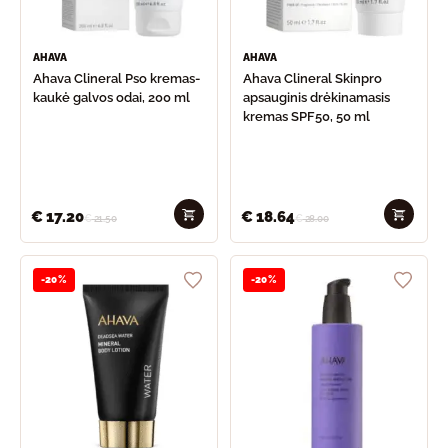
AHAVA
AHAVA
Ahava Clineral Pso kremas-
Ahava Clineral Skinpro
kaukė galvos odai, 200 ml
apsauginis drėkinamasis
kremas SPF50, 50 ml
€
17.20
€
18.64
€
21.50
€
28.00
-20%
-20%