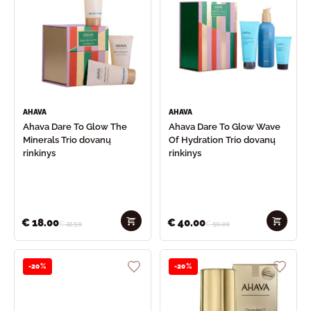
AHAVA
AHAVA
Ahava Dare To Glow The
Ahava Dare To Glow Wave
Minerals Trio dovanų
Of Hydration Trio dovanų
rinkinys
rinkinys
€
18.00
€
40.00
€
22.50
€
50.00
-20%
-20%