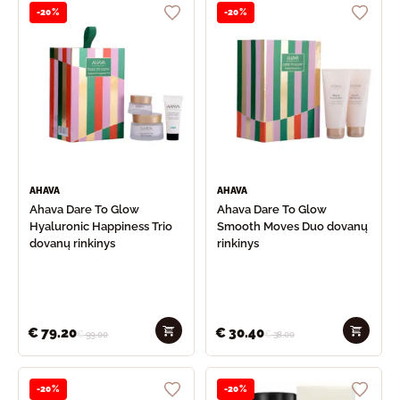
-20%
-20%
AHAVA
AHAVA
Ahava Dare To Glow
Ahava Dare To Glow
Hyaluronic Happiness Trio
Smooth Moves Duo dovanų
dovanų rinkinys
rinkinys
€
79.20
€
30.40
€
99.00
€
38.00
-20%
-20%