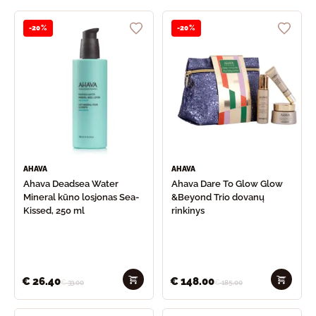
-20%
-20%
AHAVA
AHAVA
Ahava Deadsea Water
Ahava Dare To Glow Glow
Mineral kūno losjonas Sea-
&Beyond Trio dovanų
Kissed, 250 ml
rinkinys
€
26.40
€
148.00
€
33.00
€
185.00