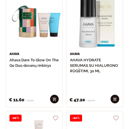
AHAVA
AHAVA
Ahava Dare To Glow On The
AHAVA HYDRATE
Go Duo dovanų rinkinys
SERUMAS SU HIALURONO
RŪGŠTIMI, 30 ML
€
11.60
€
47.20
€
14.50
€
59.00
-20%
-20%