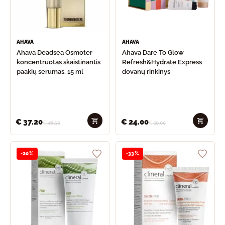
AHAVA
AHAVA
Ahava Deadsea Osmoter
Ahava Dare To Glow
koncentruotas skaistinantis
Refresh&Hydrate Express
paakių serumas, 15 ml
dovanų rinkinys
€
37.20
€
24.00
€
46.50
€
30.00
-20%
-33%