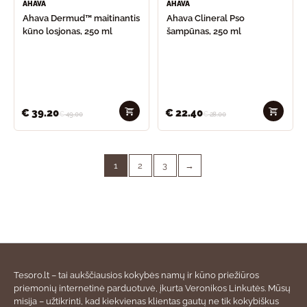
AHAVA
AHAVA
Ahava Dermud™ maitinantis
Ahava Clineral Pso
kūno losjonas, 250 ml
šampūnas, 250 ml
€
39.20
€
22.40
€
49.00
€
28.00
1
2
3
→
Tesoro.lt – tai aukščiausios kokybės namų ir kūno priežiūros
priemonių internetinė parduotuvė, įkurta Veronikos Linkutės. Mūsų
misija – užtikrinti, kad kiekvienas klientas gautų ne tik kokybiškus