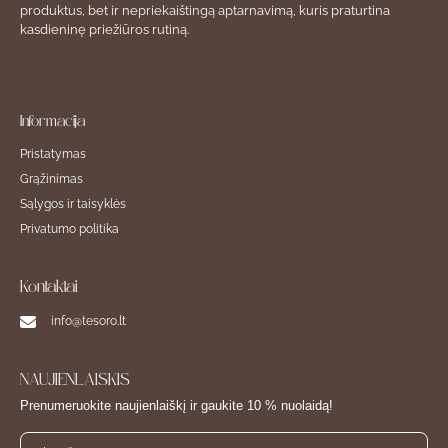
produktus, bet ir nepriekaištingą aptarnavimą, kuris praturtina
kasdieninę priežiūros rutiną.
Informacija
Pristatymas
Grąžinimas
Sąlygos ir taisyklės
Privatumo politika
Kontaktai
info@tesoro.lt
NAUJIENLAIŠKIS
Prenumeruokite naujienlaiškį ir gaukite 10 % nuolaidą!