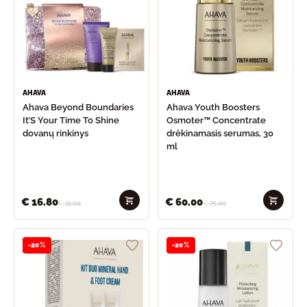
AHAVA
AHAVA
Ahava Beyond Boundaries
Ahava Youth Boosters
It’S Your Time To Shine
Osmoter™ Concentrate
dovanų rinkinys
drėkinamasis serumas, 30
ml
€
16.80
€
60.00
€
21.00
€
75.00
-20%
-20%