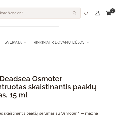
dukto kiekis: Ahava Deadsea Osmoter koncentruotas skaistinantis p
s
SVEIKATA
RINKINIAI IR DOVANŲ IDĖJOS
 Deadsea Osmoter
truotas skaistinantis paakių
s, 15 ml
s skaistinantis paakių serumas su Osmoter™ — mažina