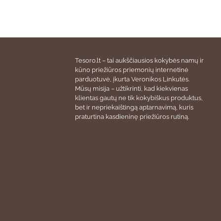
Tesoro.lt – tai aukščiausios kokybės namų ir
kūno priežiūros priemonių internetinė
parduotuvė, įkurta Veronikos Linkutės.
Mūsų misija – užtikrinti, kad kiekvienas
klientas gautų ne tik kokybiškus produktus,
bet ir nepriekaištingą aptarnavimą, kuris
praturtina kasdieninę priežiūros rutiną.