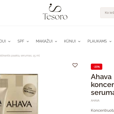
pro
Product
search
DUI
SPF
MAKIAŽUI
KŪNUI
PLAUKAMS
tinantis paakių serumas, 15 ml
-20%
Ahava
koncen
seruma
AHAVA
Koncentruota