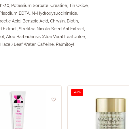
h-20, Potassium Sorbate, Creatine, Tin Oxide,
d, Trisodium EDTA, N-Hydroxysuccinimide,
tic Acid, Benzoic Acid, Chrysin, Biotin,
xtract, Strelitzia Nicolai Seed Aril Extract,
ol, Aloe Barbadensis (Aloe Vera) Leaf Julce,
 Hazel) Leaf Water, Caffeine, Palmitoyl
-20%