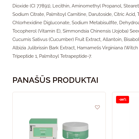
Dioxide (CI 77891), Lecithin, Aminomethyl Propanol, Stearet
Sodium Citrate, Palmitoyl Carnitine, Darutoside, Citric Aci
Chlorhexidine Digluconate, Sodium Metabisulfite, Dehydroace
Tocopherol (Vitamin E), Simmondsia Chinensis (Jojoba) Seed E
Cucumis Sativus (Cucumber) Fruit Extract, Allantoin, Bisabol
Albizia Julibrissin Bark Extract, Hamamelis Virginiana (Witch
Tripeptide 1, Palmitoyl Tetrapeptide-7.
PANAŠŪS PRODUKTAI
-20%