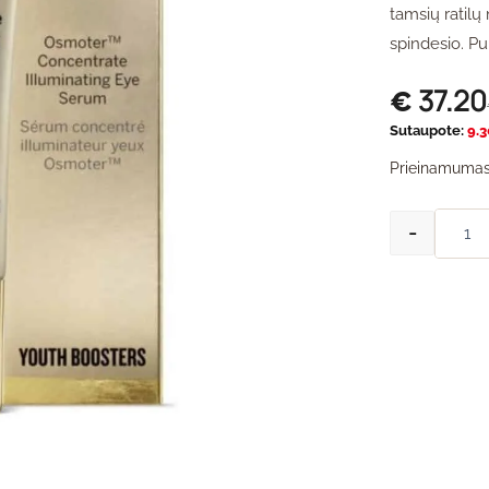
tamsių ratil
spindesio. Pui
37.20
€
Sutaupote:
9.3
Prieinamumas
-