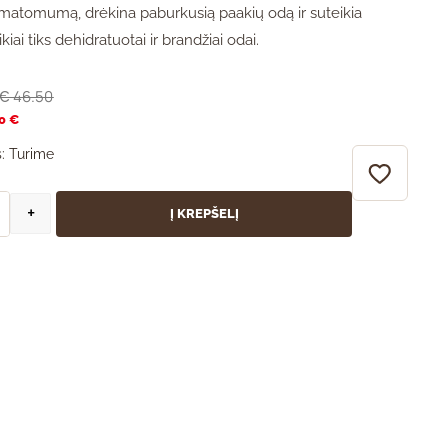
ų matomumą, drėkina paburkusią paakių odą ir suteikia
kiai tiks dehidratuotai ir brandžiai odai.
46.50
€
0 €
:
Turime
+
Į KREPŠELĮ