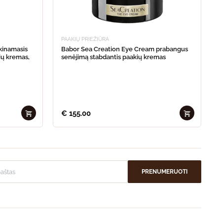
PAAKIŲ PRIEŽIŪRA
kinamasis
Babor Sea Creation Eye Cream prabangus
ių kremas,
senėjimą stabdantis paakių kremas
€
155.00
PRENUMERUOTI