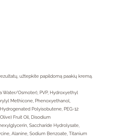
rezultatų, užtepkite papildomą paakių kremą.
ea Water/Osmoter), PVP, Hydroxyethyl
rylyl Methicone, Phenoxyethanol,
 Hydrogenated Polyisobutene, PEG-12
ive) Fruit Oil, Disodium
exylglycerin, Saccharide Hydrolysate,
ycine, Alanine, Sodium Benzoate, Titanium