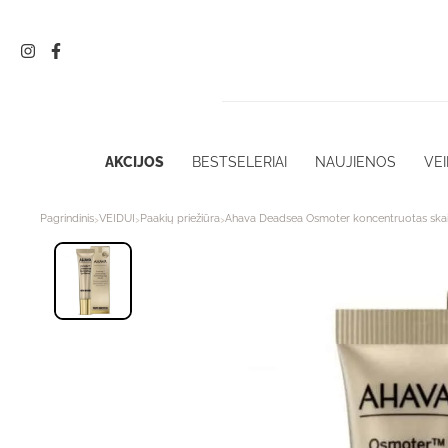
Pereiti
prie
turinio
AKCIJOS
BESTSELERIAI
NAUJIENOS
VEI
›
›
›
Pagrindinis
VEIDUI
Paakių priežiūra
Ahava Deadsea Osmoter koncentruotas skais