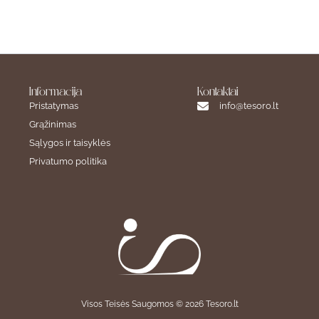
Informacija
Kontaktai
Pristatymas
info@tesoro.lt
Grąžinimas
Sąlygos ir taisyklės
Privatumo politika
Visos Teisės Saugomos © 2026 Tesoro.lt