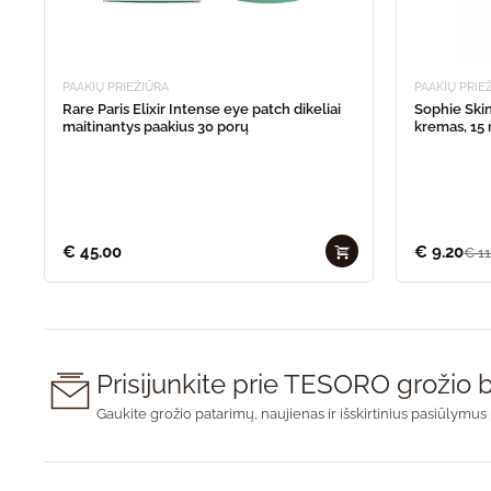
PAAKIŲ PRIEŽIŪRA
PAAKIŲ PRIE
Rare Paris Elixir Intense eye patch dikeliai
Sophie Ski
maitinantys paakius 30 porų
kremas, 15
€
45.00
€
9.20
€
11
Prisijunkite prie TESORO groži
Gaukite grožio patarimų, naujienas ir išskirtinius pasiūlymus 