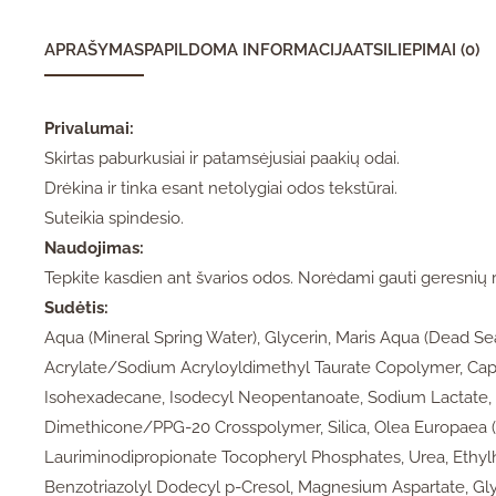
APRAŠYMAS
PAPILDOMA INFORMACIJA
ATSILIEPIMAI (0)
Privalumai:
Skirtas paburkusiai ir patamsėjusiai paakių odai.
Drėkina ir tinka esant netolygiai odos tekstūrai.
Suteikia spindesio.
Naudojimas:
Tepkite kasdien ant švarios odos. Norėdami gauti geresnių 
Sudėtis:
Aqua (Mineral Spring Water), Glycerin, Maris Aqua (Dead S
Acrylate/Sodium Acryloyldimethyl Taurate Copolymer, Cap
Isohexadecane, Isodecyl Neopentanoate, Sodium Lactate,
Dimethicone/PPG-20 Crosspolymer, Silica, Olea Europaea (Ol
Lauriminodipropionate Tocopheryl Phosphates, Urea, Ethylh
Benzotriazolyl Dodecyl p-Cresol, Magnesium Aspartate, Gl