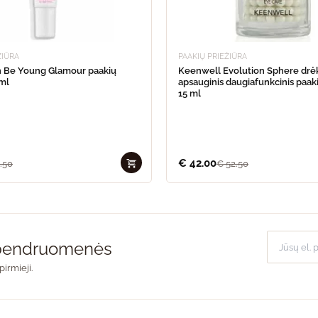
ŽIŪRA
PAAKIŲ PRIEŽIŪRA
n Be Young Glamour paakių
Keenwell Evolution Sphere drė
 ml
apsauginis daugiafunkcinis paak
15 ml
€
42.00
.50
€
52.50
o bendruomenės
pirmieji.