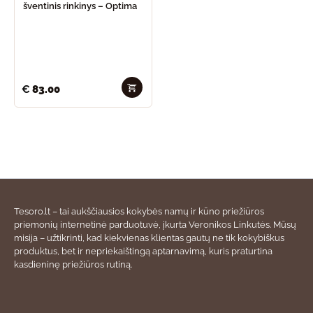
šventinis rinkinys – Optima
€
83.00
Tesoro.lt – tai aukščiausios kokybės namų ir kūno priežiūros
priemonių internetinė parduotuvė, įkurta Veronikos Linkutės. Mūsų
misija – užtikrinti, kad kiekvienas klientas gautų ne tik kokybiškus
produktus, bet ir nepriekaištingą aptarnavimą, kuris praturtina
kasdieninę priežiūros rutiną.