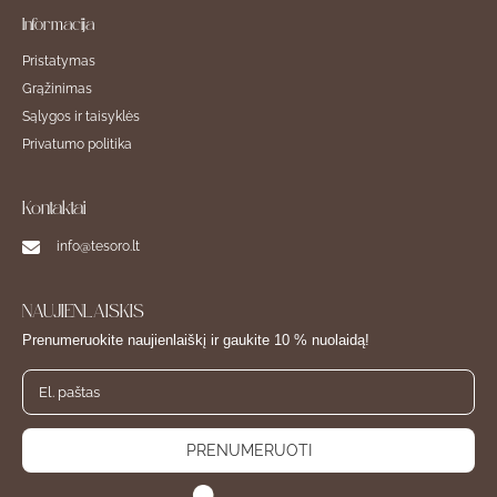
Informacija
Pristatymas
Grąžinimas
Sąlygos ir taisyklės
Privatumo politika
Kontaktai
info@tesoro.lt
NAUJIENLAIŠKIS
Prenumeruokite naujienlaiškį ir gaukite 10 % nuolaidą!
PRENUMERUOTI