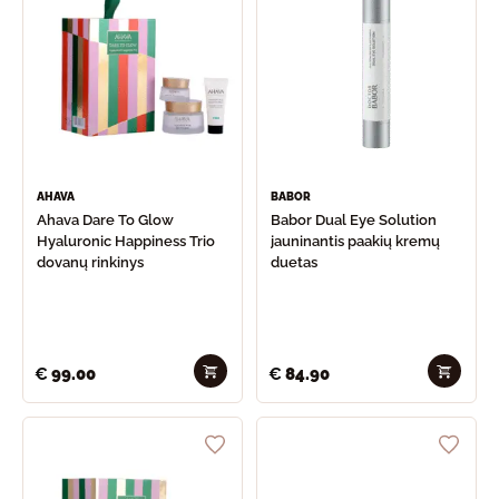
AHAVA
BABOR
Ahava Dare To Glow
Babor Dual Eye Solution
Hyaluronic Happiness Trio
jauninantis paakių kremų
dovanų rinkinys
duetas
€
99.00
€
84.90