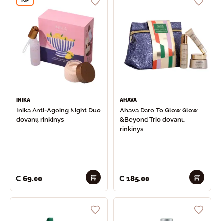
TOP
INIKA
AHAVA
Inika Anti-Ageing Night Duo
Ahava Dare To Glow Glow
dovanų rinkinys
&Beyond Trio dovanų
rinkinys
€
69.00
€
185.00