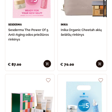
SESDERMA
INIKA
Sesderma The Power Of 5
Inika Organic Cheetah akių
Anti-Aging odos priežiūros
šešėlių rinkinys
rinkinys
€
87.00
€
70.00