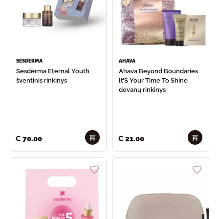
SESDERMA
AHAVA
Sesderma Eternal Youth
Ahava Beyond Boundaries
šventinis rinkinys
It’S Your Time To Shine
dovanų rinkinys
€
70.00
€
21.00