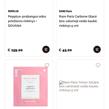
PEPPLUS
RARE Paris
Pepplus+ prabangus odos
Rare Paris Carbone Glacé
priežiūros rinkinys +
box valomoji veido kaukė,
DOVANA
rinkinys 5 vnt
€
159.00
€
45.00