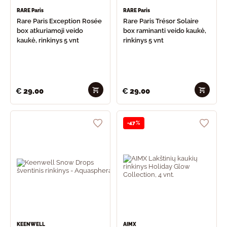
RARE Paris
RARE Paris
Rare Paris Exception Rosée
Rare Paris Trésor Solaire
box atkuriamoji veido
box raminanti veido kaukė,
kaukė, rinkinys 5 vnt
rinkinys 5 vnt
€
29.00
€
29.00
-47%
KEENWELL
AIMX