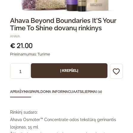
Ahava Beyond Boundaries It'S Your
Time To Shine dovanų rinkinys
AHAVA
21.00
€
Prieinamumas:
Turime
Į KREPŠELĮ
APRAŠYMAS
PAPILDOMA INFORMACIJA
ATSILIEPIMAI (0)
Rinkinį sudaro:
Ahava Osmoter™ Concentrate odos tekstūrą gerinantis
losjonas, 15 ml