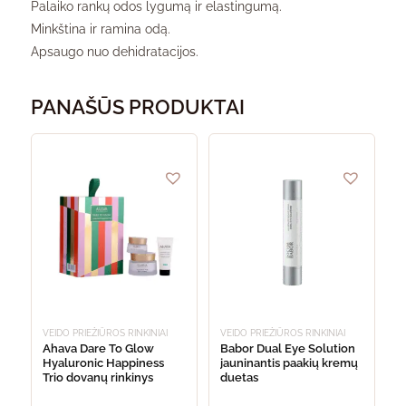
Palaiko rankų odos lygumą ir elastingumą.
Minkština ir ramina odą.
Apsaugo nuo dehidratacijos.
PANAŠŪS PRODUKTAI
VEIDO PRIEŽIŪROS RINKINIAI
VEIDO PRIEŽIŪROS RINKINIAI
Ahava Dare To Glow
Babor Dual Eye Solution
Hyaluronic Happiness
jauninantis paakių kremų
Trio dovanų rinkinys
duetas