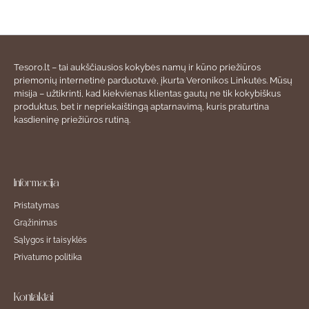
Tesoro.lt – tai aukščiausios kokybės namų ir kūno priežiūros
priemonių internetinė parduotuvė, įkurta Veronikos Linkutės. Mūsų
misija – užtikrinti, kad kiekvienas klientas gautų ne tik kokybiškus
produktus, bet ir nepriekaištingą aptarnavimą, kuris praturtina
kasdieninę priežiūros rutiną.
Informacija
Pristatymas
Grąžinimas
Sąlygos ir taisyklės
Privatumo politika
Kontaktai