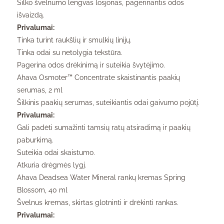
Šilko švelnumo lengvas losjonas, pagerinantis odos
išvaizdą.
Privalumai:
Tinka turint raukšlių ir smulkių linijų.
Tinka odai su netolygia tekstūra.
Pagerina odos drėkinimą ir suteikia švytėjimo.
Ahava Osmoter™ Concentrate skaistinantis paakių
serumas, 2 ml
Šilkinis paakių serumas, suteikiantis odai gaivumo pojūtį.
Privalumai:
Gali padėti sumažinti tamsių ratų atsiradimą ir paakių
paburkimą.
Suteikia odai skaistumo.
Atkuria drėgmės lygį.
Ahava Deadsea Water Mineral rankų kremas Spring
Blossom, 40 ml
Švelnus kremas, skirtas glotninti ir drėkinti rankas.
Privalumai: