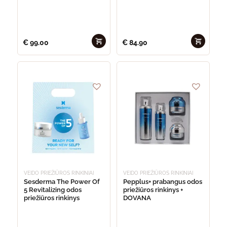
€
99.00
€
84.90
VEIDO PRIEŽIŪROS RINKINIAI
VEIDO PRIEŽIŪROS RINKINIAI
Sesderma The Power Of
Pepplus+ prabangus odos
5 Revitalizing odos
priežiūros rinkinys +
priežiūros rinkinys
DOVANA