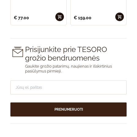
€
77.00
€
159.00
Prisijunkite prie TESORO
grožio bendruomenės
Gaukite grožio patarimų, naujienas ir išskirtinius
pasiūlymus pirmieji.
PRENUMERUOTI