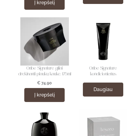
Į krepšelį
Oribe Signature giliai
Oribe Signature
drėkinanti plaukų kaukė, 175ml
kondicionierius
€
74.90
Daugiau
Į krepšelį