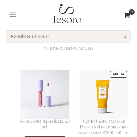
Pereiti
prie
turinio
VERONIKOS REKOMENDACIJA
PRODU
AKCIJA
SU
NUOLAI
Blondesister lūpų aliejus, 2,5
Comfort Zone Sun Soul
ml
Priešraukšlinis kremas nuo
saulės veidui SPF50+, 60 ml +