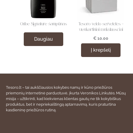
Oribe Signature šampūnas
Tesoro veido servetėlės –
vienkartiniai rankšluosčiai
€
10.00
Daugiau
Į krepšelį
Tesoro.lt – tai aukščiausios kokybės namų ir kūno priežiūros
priemonių internetinė parduotuvė, įkurta Veronikos Linkutės. Mūsų
misija – užtikrinti, kad kiekvienas klientas gautų ne tik kokybiškus
produktus, bet ir nepriekaištingą aptarnavimą, kuris praturtina
kasdieninę priežiūros rutiną.