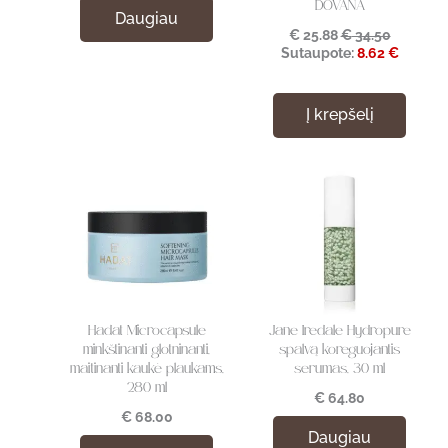
DOVANA
Daugiau
€
25.88
€
34.50
Sutaupote:
8.62 €
Į krepšelį
Hadat Microcapsule
Jane Iredale Hydropure
minkštinanti glotninanti,
spalvą koreguojantis
maitinanti kaukė plaukams,
serumas, 30 ml
280 ml
€
64.80
€
68.00
Daugiau