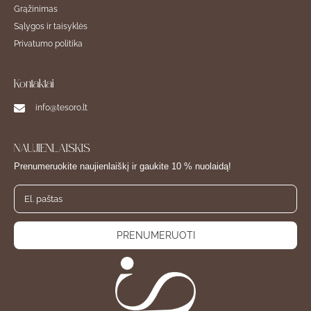
Grąžinimas
Sąlygos ir taisyklės
Privatumo politika
Kontaktai
info@tesoro.lt
NAUJIENLAIŠKIS
Prenumeruokite naujienlaiškį ir gaukite 10 % nuolaidą!
PRENUMERUOTI