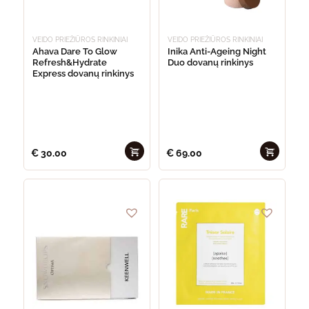
VEIDO PRIEŽIŪROS RINKINIAI
VEIDO PRIEŽIŪROS RINKINIAI
Ahava Dare To Glow
Inika Anti-Ageing Night
Refresh&Hydrate
Duo dovanų rinkinys
Express dovanų rinkinys
€
30.00
€
69.00