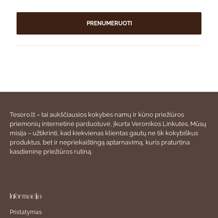
PRENUMERUOTI
Tesoro.lt – tai aukščiausios kokybės namų ir kūno priežiūros
priemonių internetinė parduotuvė, įkurta Veronikos Linkutės. Mūsų
misija – užtikrinti, kad kiekvienas klientas gautų ne tik kokybiškus
produktus, bet ir nepriekaištingą aptarnavimą, kuris praturtina
kasdieninę priežiūros rutiną.
Informacija
Pristatymas