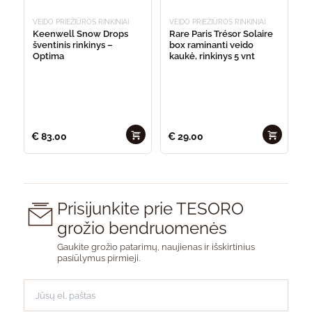
VEIDO PRIEŽIŪROS RINKINIAI
VEIDO PRIEŽIŪROS RINKINIAI
Keenwell Snow Drops
Rare Paris Trésor Solaire
šventinis rinkinys –
box raminanti veido
Optima
kaukė, rinkinys 5 vnt
€
83.00
€
29.00
Prisijunkite prie TESORO
grožio bendruomenės
Gaukite grožio patarimų, naujienas ir išskirtinius
pasiūlymus pirmieji.