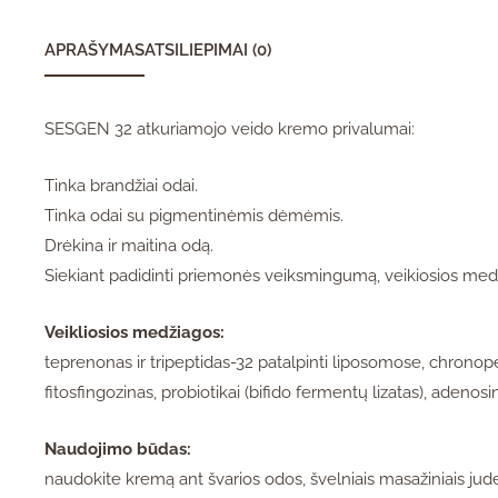
APRAŠYMAS
ATSILIEPIMAI (0)
SESGEN 32 atkuriamojo veido kremo privalumai:
Tinka brandžiai odai.
Tinka odai su pigmentinėmis dėmėmis.
Drėkina ir maitina odą.
Siekiant padidinti priemonės veiksmingumą, veikiosios med
Veikliosios medžiagos:
teprenonas ir tripeptidas-32 patalpinti liposomose, chronope
fitosfingozinas, probiotikai (bifido fermentų lizatas), adenos
Naudojimo būdas:
naudokite kremą ant švarios odos, švelniais masažiniais judes