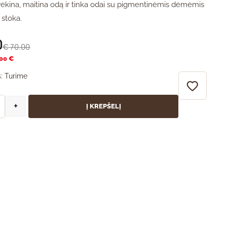
ėkina, maitina odą ir tinka odai su pigmentinėmis dėmėmis
 stoka.
0
70.00
€
.00 €
:
Turime
+
Į KREPŠELĮ