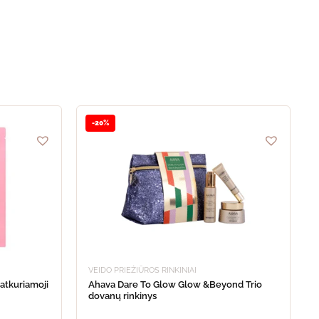
-20%
VEIDO PRIEŽIŪROS RINKINIAI
Ahava Dare To Glow Glow &Beyond Trio
dovanų rinkinys