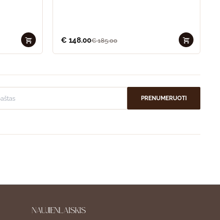
€
148.00
€
185.00
PRENUMERUOTI
NAUJIENLAIŠKIS