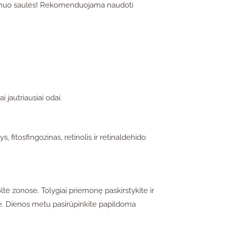
os nuo saulės! Rekomenduojama naudoti
 jautriausiai odai.
, fitosfingozinas, retinolis ir retinaldehido
tė zonose. Tolygiai priemonę paskirstykite ir
are. Dienos metu pasirūpinkite papildoma