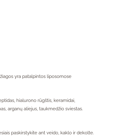
žiagos yra patalpintos liposomose
ptidas, hialurono rūgštis, keramidai,
inas, arganų aliejus, taukmedžio sviestas.
iais paskirstykite ant veido, kaklo ir dekolte.