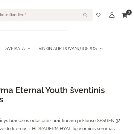
dukto kiekis: Sesderma Eternal Youth šventinis rinkinys
s
SVEIKATA
RINKINIAI IR DOVANŲ IDĖJOS
ma Eternal Youth šventinis
s
kinys brandžios odos priežiūrai, kuriam priklauso SESGEN 32
 veido kremas ir HIDRADERM HYAL liposominis serumas.