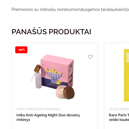
Priemonės su retinoliu nerekomenduojamos besilaukiančio
PANAŠŪS PRODUKTAI
-20%
VEIDO PRIEŽIŪROS RINKINIAI
VEIDO PRIEŽ
Inika Anti-Ageing Night Duo dovanų
Rare Paris Trésor Solaire box raminanti
rinkinys
veido kaukė