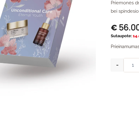
Priemonės dr
bei spindesio
56.0
€
Sutaupote:
14
Prieinamumas
-