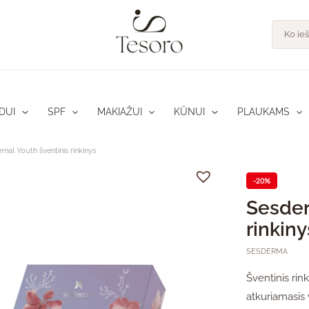
pro
Product
search
DUI
SPF
MAKIAŽUI
KŪNUI
PLAUKAMS
nal Youth šventinis rinkinys
-20%
Sesder
rinkiny
SESDERMA
Šventinis rin
atkuriamasis