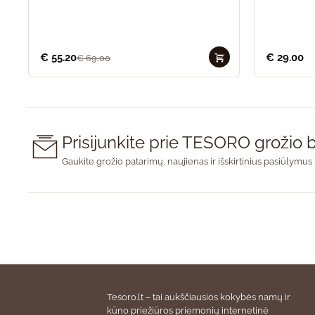
€
55.20
€
29.00
€
69.00
Prisijunkite prie TESORO groži
Gaukite grožio patarimų, naujienas ir išskirtinius pasiūlymus 
Tesoro.lt – tai aukščiausios kokybės namų ir
kūno priežiūros priemonių internetinė