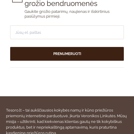
grožio bendruomenės
Gaukite grožio patarimų, naujienas ir išskirtinius
pasiūlymus pirmieji.
PRENUMERUOTI
Tesoro.lt – tai aukščiausios kokybės namų ir kūno priežiūros
priemonių internetinė parduotuvė, įkurta Veronikos Linkutės. Mūsų
misija – užtikrinti, kad kiekvienas klientas gautų ne tik kokybiškus
produktus, bet ir nepriekaištingą aptarnavimą, kuris praturtina
kasdieninę priežiūros rutiną.