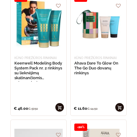
KŪNO PRIEŽIŪROS RINKINIAI
KŪNO PRIEŽIŪROS RINKINIAI
Keenwell Modeling Body
Ahava Dare To Glow On
System Pack nr. 2 rinkinys
The Go Duo dovanų
su lieknėjimą
rinkinys
skatinančiomis
priemonėmis
€
46.00
€
11.60
€
57.50
€
14.50
-20%