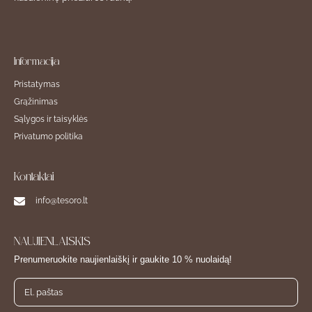
Informacija
Pristatymas
Grąžinimas
Sąlygos ir taisyklės
Privatumo politika
Kontaktai
info@tesoro.lt
NAUJIENLAIŠKIS
Prenumeruokite naujienlaiškį ir gaukite 10 % nuolaidą!