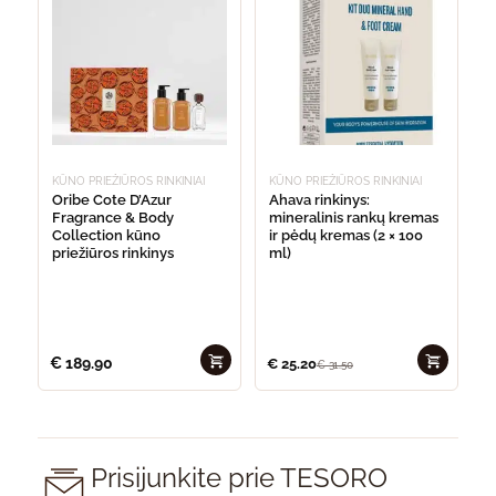
KŪNO PRIEŽIŪROS RINKINIAI
KŪNO PRIEŽIŪROS RINKINIAI
Oribe Cote D’Azur
Ahava rinkinys:
Fragrance & Body
mineralinis rankų kremas
Collection kūno
ir pėdų kremas (2 × 100
priežiūros rinkinys
ml)
€
189.90
€
25.20
€
31.50
Prisijunkite prie TESORO