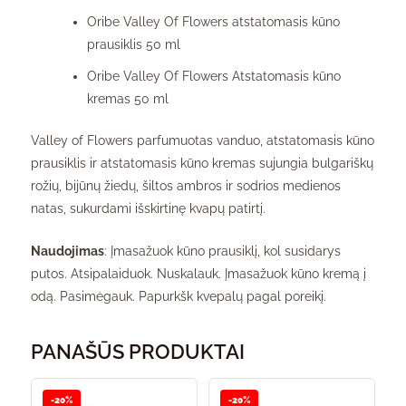
Oribe Valley Of Flowers atstatomasis kūno
prausiklis 50 ml
Oribe Valley Of Flowers Atstatomasis kūno
kremas 50 ml
Valley of Flowers parfumuotas vanduo, atstatomasis kūno
prausiklis ir atstatomasis kūno kremas sujungia bulgariškų
rožių, bijūnų žiedų, šiltos ambros ir sodrios medienos
natas, sukurdami išskirtinę kvapų patirtį.
Naudojimas
: Įmasažuok kūno prausiklį, kol susidarys
putos. Atsipalaiduok. Nuskalauk. Įmasažuok kūno kremą į
odą. Pasimėgauk. Papurkšk kvepalų pagal poreikį.
PANAŠŪS PRODUKTAI
-20%
-20%