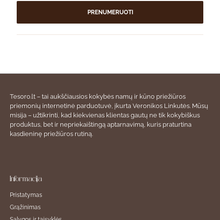
PRENUMERUOTI
Tesoro.lt – tai aukščiausios kokybės namų ir kūno priežiūros
priemonių internetinė parduotuvė, įkurta Veronikos Linkutės. Mūsų
misija – užtikrinti, kad kiekvienas klientas gautų ne tik kokybiškus
produktus, bet ir nepriekaištingą aptarnavimą, kuris praturtina
kasdieninę priežiūros rutiną.
Informacija
Pristatymas
Grąžinimas
Sąlygos ir taisyklės