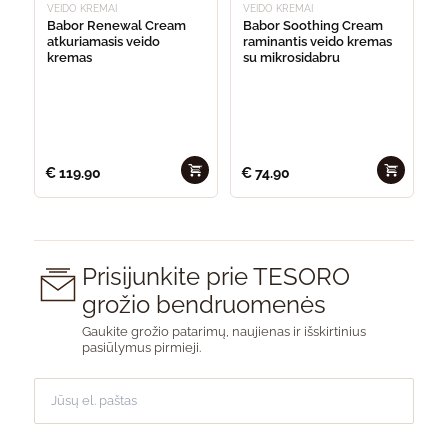
VEIDO KREMAI
VEIDO KREMAI
Babor Renewal Cream
Babor Soothing Cream
atkuriamasis veido
raminantis veido kremas
kremas
su mikrosidabru
€
119.90
€
74.90
Prisijunkite prie TESORO
grožio bendruomenės
Gaukite grožio patarimų, naujienas ir išskirtinius
pasiūlymus pirmieji.