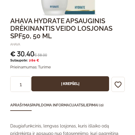
AHAVA HYDRATE APSAUGINIS
DRĖKINANTIS VEIDO LOSJONAS
SPF50, 50 ML
AHAVA
30.40
€
38.00
€
Sutaupote:
7.60 €
Prieinamumas:
Turime
Į KREPŠELĮ
APRAŠYMAS
PAPILDOMA INFORMACIJA
ATSILIEPIMAI (0)
Daugiafunkcinis, lengvas losjonas, kuris išlaiko odą
pridrėkintą ir apsaugo nuo fotosenėjimo, kurį pagreitina