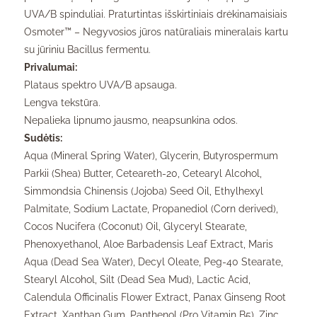
UVA/B spinduliai. Praturtintas išskirtiniais drėkinamaisiais
Osmoter™ – Negyvosios jūros natūraliais mineralais kartu
su jūriniu Bacillus fermentu.
Privalumai:
Plataus spektro UVA/B apsauga.
Lengva tekstūra.
Nepalieka lipnumo jausmo, neapsunkina odos.
Sudėtis:
Aqua (Mineral Spring Water), Glycerin, Butyrospermum
Parkii (Shea) Butter, Ceteareth-20, Cetearyl Alcohol,
Simmondsia Chinensis (Jojoba) Seed Oil, Ethylhexyl
Palmitate, Sodium Lactate, Propanediol (Corn derived),
Cocos Nucifera (Coconut) Oil, Glyceryl Stearate,
Phenoxyethanol, Aloe Barbadensis Leaf Extract, Maris
Aqua (Dead Sea Water), Decyl Oleate, Peg-40 Stearate,
Stearyl Alcohol, Silt (Dead Sea Mud), Lactic Acid,
Calendula Officinalis Flower Extract, Panax Ginseng Root
Extract, Xanthan Gum, Panthenol (Pro Vitamin B5), Zinc