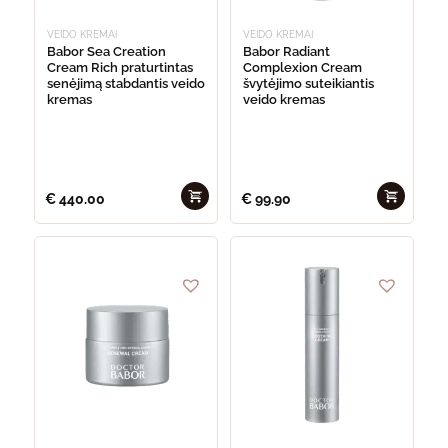
VEIDO KREMAI
VEIDO KREMAI
Babor Sea Creation
Babor Radiant
Cream Rich praturtintas
Complexion Cream
senėjimą stabdantis veido
švytėjimo suteikiantis
kremas
veido kremas
€
440.00
€
99.90