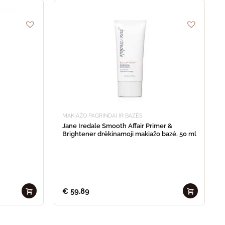
MAKIAŽO PAGRINDAI IR BAZĖS
Jane Iredale Smooth Affair Primer &
Brightener drėkinamoji makiažo bazė, 50 ml
€
59.89