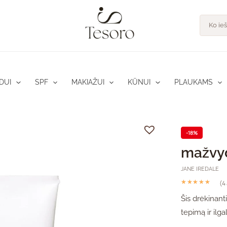
Product
search
DUI
SPF
MAKIAŽUI
KŪNUI
PLAUKAMS
-18%
mažvy
JANE IREDALE
(4
Įvertinimas:
iš
Šis drėkinant
tepimą ir ilgal