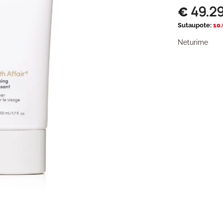
49.2
€
Sutaupote:
10
Neturime