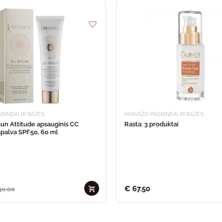
RINDAI IR BAZĖS
MAKIAŽO PAGRINDAI IR BAZĖS
un Attitude apsauginis CC
Rasta: 3 produktai
spalva SPF50, 60 ml
€
67.50
40.00