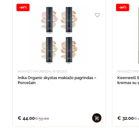
-20%
-20%
MAKIAŽO PAGRINDAI IR BAZĖS
MAKIAŽO PAG
Inika Organic skystas makiažo pagrindas –
Keenwell S
Porcelain
kremas su 
€
44.00
€
32.00
€
55.00
€