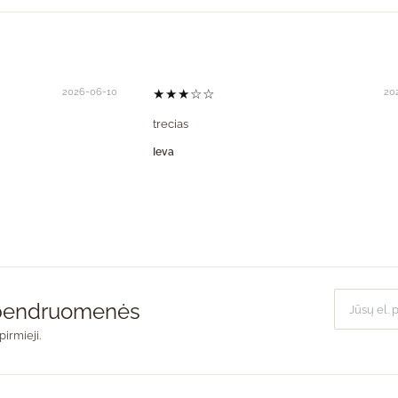
2026-06-10
★★★☆☆
20
trecias
Ieva
o bendruomenės
pirmieji.