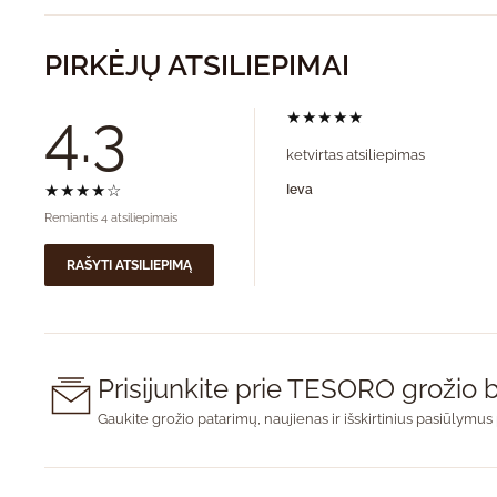
PIRKĖJŲ ATSILIEPIMAI
4.3
★★★★★
ketvirtas atsiliepimas
★★★★☆
Ieva
Remiantis 4 atsiliepimais
RAŠYTI ATSILIEPIMĄ
Prisijunkite prie TESORO groži
Gaukite grožio patarimų, naujienas ir išskirtinius pasiūlymus 