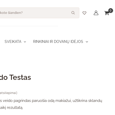
s
SVEIKATA
RINKINIAI IR DOVANŲ IDĖJOS
do Testas
 atsiliepimai)
 5 (viso įvertinimų:
)
is veido pagrindas paruošia odą makiažui, užtikrina sklandų
aikį rezultatą.