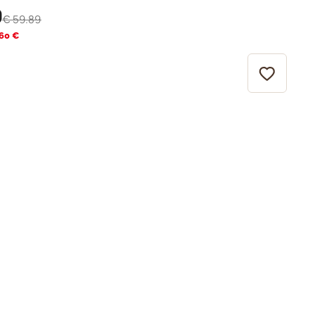
9
59.89
€
.60 €