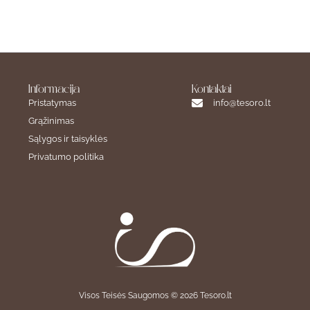
Informacija
Kontaktai
Pristatymas
info@tesoro.lt
Grąžinimas
Sąlygos ir taisyklės
Privatumo politika
Visos Teisės Saugomos © 2026 Tesoro.lt