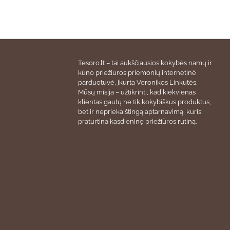
Tesoro.lt – tai aukščiausios kokybės namų ir
kūno priežiūros priemonių internetinė
parduotuvė, įkurta Veronikos Linkutės.
Mūsų misija – užtikrinti, kad kiekvienas
klientas gautų ne tik kokybiškus produktus,
bet ir nepriekaištingą aptarnavimą, kuris
praturtina kasdieninę priežiūros rutiną.