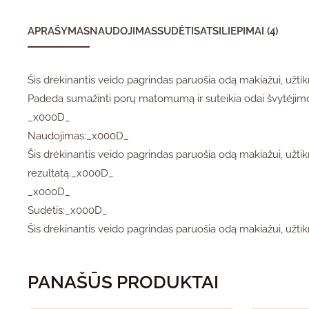
APRAŠYMAS
NAUDOJIMAS
SUDĖTIS
ATSILIEPIMAI (4)
Šis drėkinantis veido pagrindas paruošia odą makiažui, užtikri
Padeda sumažinti porų matomumą ir suteikia odai švytėji
_x000D_
Naudojimas:_x000D_
Šis drėkinantis veido pagrindas paruošia odą makiažui, užtikr
rezultatą._x000D_
_x000D_
Sudėtis:_x000D_
Šis drėkinantis veido pagrindas paruošia odą makiažui, užtikri
PANAŠŪS PRODUKTAI