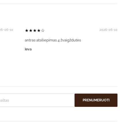
26-06-10
★★★★☆
2026-06-10
antras atsiliepimas 4 žvaigždutės
Ieva
PRENUMERUOTI