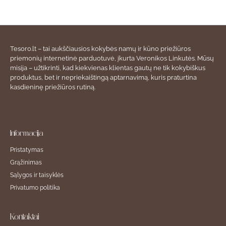
Tesoro.lt – tai aukščiausios kokybės namų ir kūno priežiūros
priemonių internetinė parduotuvė, įkurta Veronikos Linkutės. Mūsų
misija – užtikrinti, kad kiekvienas klientas gautų ne tik kokybiškus
produktus, bet ir nepriekaištingą aptarnavimą, kuris praturtina
kasdieninę priežiūros rutiną.
Informacija
Pristatymas
Grąžinimas
Sąlygos ir taisyklės
Privatumo politika
Kontaktai