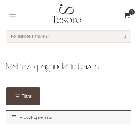
Pereiti
prie
turinio
Makiažo pagrindai ir bazės
Filtrai
Produktų nerasta.