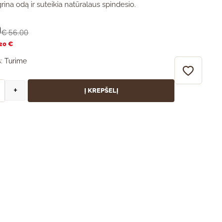
grina odą ir suteikia natūralaus spindesio.
0
56.00
€
.20 €
:
Turime
+
Į KREPŠELĮ