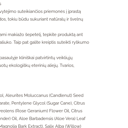
s
švytėjimo suteikiančios priemonės į įprastą
os, tokiu būdu sukuriant natūralų ir švelnų
mi makiažo šepetėlį, tepkite produktą ant
aliuko. Taip pat galite kreiptis suteikti ryškumo
saulyje kliniškai patvirtintų veikliųjų
otų ekologiškų eterinių aliejų. Tvarios,
iol, Aleurites Moluccanus (Candlenut) Seed
earate, Pentylene Glycol (Sugar Cane), Citrus
eolens (Rose Geranium) Flower Oil, Citrus
nder) Oil, Aloe Barbadensis (Aloe Vera) Leaf
agnolia Bark Extract), Salix Alba (Willow)