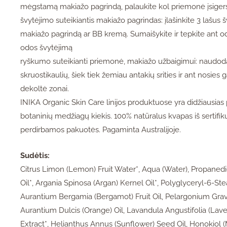
mėgstamą makiažo pagrindą, palaukite kol priemonė įsiger
švytėjimo suteikiantis makiažo pagrindas: įlašinkite 3 lašus 
makiažo pagrindą ar BB kremą. Sumaišykite ir tepkite ant od
odos švytėjimą
ryškumo suteikianti priemonė, makiažo užbaigimui: naudoda
skruostikaulių, šiek tiek žemiau antakių srities ir ant nosies g
dekoltė zonai.
INIKA Organic Skin Care linijos produktuose yra didžiausias pa
botaninių medžiagų kiekis. 100% natūralus kvapas iš sertifiku
perdirbamos pakuotės. Pagaminta Australijoje.
Sudėtis:
Citrus Limon (Lemon) Fruit Water*, Aqua (Water), Propaned
Oil*, Argania Spinosa (Argan) Kernel Oil*, Polyglyceryl-6-St
Aurantium Bergamia (Bergamot) Fruit Oil, Pelargonium Grav
Aurantium Dulcis (Orange) Oil, Lavandula Angustifolia (Lave
Extract*, Helianthus Annus (Sunflower) Seed Oil, Honokiol (M