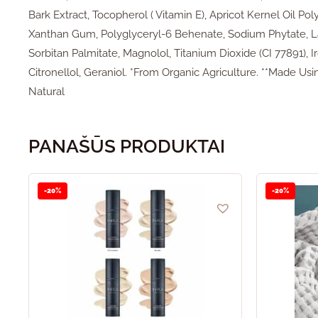
Bark Extract, Tocopherol ( Vitamin E), Apricot Kernel Oil Pol
Xanthan Gum, Polyglyceryl-6 Behenate, Sodium Phytate, Lact
Sorbitan Palmitate, Magnolol, Titanium Dioxide (CI 77891), I
Citronellol, Geraniol. *From Organic Agriculture. **Made Us
Natural
PANAŠŪS PRODUKTAI
-20%
-20%