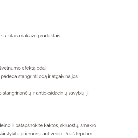
su kitais makiažo produktais.
r švelnumo efektą odai.
adeda stangrinti odą ir atgaivina jos
stangrinančių ir antioksidacinių savybių, ji
 delno ir patapšnokite kaktos, skruostų, smakro
askirstykite priemonę ant veido. Prieš tepdami