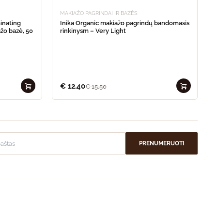
MAKIAŽO PAGRINDAI IR BAZĖS
inating
Inika Organic makiažo pagrindų bandomasis
ažo bazė, 50
rinkinysm – Very Light
€
12.40
€
15.50
PRENUMERUOTI