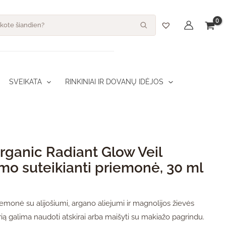
dukto kiekis: Inika Organic Radiant Glow Veil švytėjimo suteikianti 
s
SVEIKATA
RINKINIAI IR DOVANŲ IDĖJOS
Organic Radiant Glow Veil
imo suteikianti priemonė, 30 ml
emonė su alijošiumi, argano aliejumi ir magnolijos žievės
rią galima naudoti atskirai arba maišyti su makiažo pagrindu.