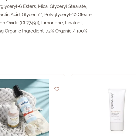
yglyceryl-6 Esters, Mica, Glyceryl Stearate,
ic Acid, Glycerin**, Polyglyceryl-10 Oleate,
ron Oxide (CI 77491), Limonene, Linalool,
ing Organic Ingredient. 72% Organic / 100%