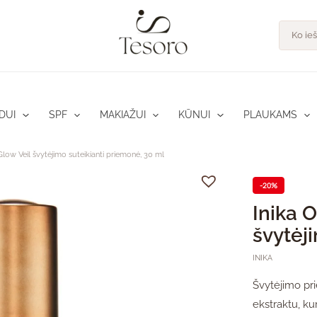
pro
Product
search
DUI
SPF
MAKIAŽUI
KŪNUI
PLAUKAMS
Glow Veil švytėjimo suteikianti priemonė, 30 ml
-20%
Inika 
švytėj
INIKA
Švytėjimo pri
ekstraktu, ku