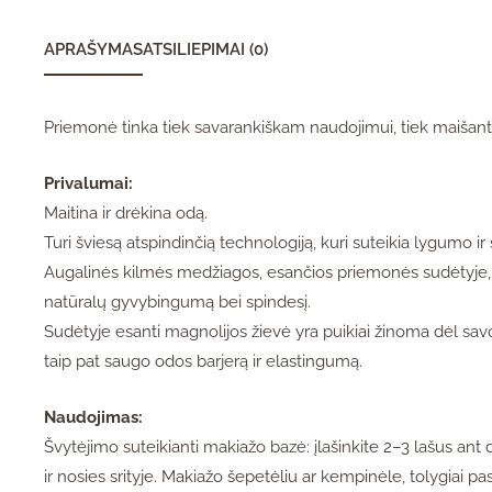
APRAŠYMAS
ATSILIEPIMAI (0)
Priemonė tinka tiek savarankiškam naudojimui, tiek maišant 
Privalumai:
Maitina ir drėkina odą.
Turi šviesą atspindinčią technologiją, kuri suteikia lygumo i
Augalinės kilmės medžiagos, esančios priemonės sudėtyje, p
natūralų gyvybingumą bei spindesį.
Sudėtyje esanti magnolijos žievė yra puikiai žinoma dėl savo 
taip pat saugo odos barjerą ir elastingumą.
Naudojimas:
Švytėjimo suteikianti makiažo bazė: įlašinkite 2–3 lašus ant
ir nosies srityje. Makiažo šepetėliu ar kempinėle, tolygiai p