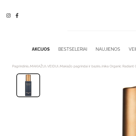
Pereiti
prie
turinio
AKCIJOS
BESTSELERIAI
NAUJIENOS
VEI
›
›
›
›
Pagrindinis
MAKIAŽUI
VEIDUI
Makiažo pagrindai ir bazės
Inika Organic Radiant 