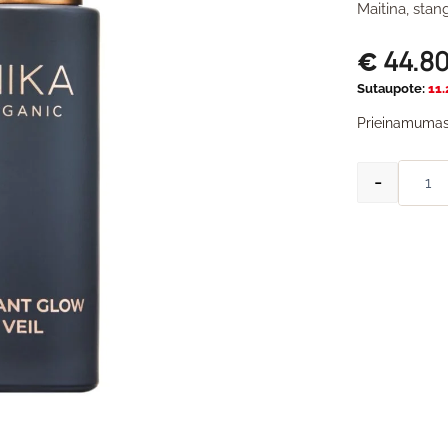
Maitina, stan
44.8
€
Sutaupote:
11
Prieinamumas
-