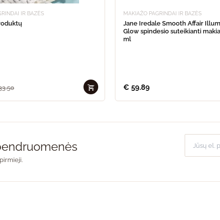
RINDAI IR BAZĖS
MAKIAŽO PAGRINDAI IR BAZĖS
produktų
Jane Iredale Smooth Affair Illum
Glow spindesio suteikianti maki
ml
€
59.89
33.50
o bendruomenės
pirmieji.