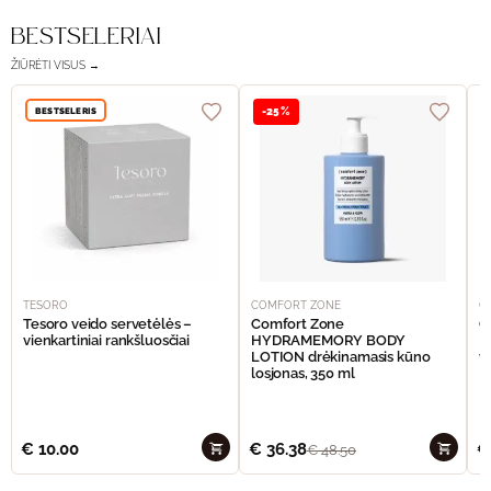
BESTSELERIAI
ŽIŪRĖTI VISUS →
BESTSELERIS
-25%
TESORO
COMFORT ZONE
C
Tesoro veido servetėlės –
Comfort Zone
C
vienkartiniai rankšluosčiai
HYDRAMEMORY BODY
M
LOTION drėkinamasis kūno
v
losjonas, 350 ml
€
10.00
€
36.38
€
€
48.50