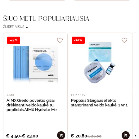
ŠIUO METU POPULIARIAUSIA
ŽIŪRĖTI VISUS →
-44%
-20%
AIMX
PEPPLUS
P
AIMX Greito poveikio giliai
Pepplus Staigaus efekto
P
drėkinanti veido kaukė su
stangrinanti veido kaukė, 1 vnt.
F
peptidais AIMX Hydrate Me
€
4.50
-
€
23.00
€
20.80
€
€
26.00