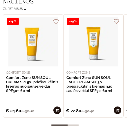
NAUJIENOS
ŽIŪRĖTI VISUS →
-25%
-25%
COMFORT ZONE
COMFORT ZONE
C
Comfort Zone SUN SOUL
Comfort Zone SUN SOUL
C
CREAM SPF50+ priešraukšlinis
FACE CREAM SPF30
I
kremas nuo saulės veidui
priešraukšlinis kremas nuo
S
SPF50+, 60 ml
saulės veidui SPF30, 60 ml
n
€
24.60
€
22.80
€
€
32.80
€
30.40