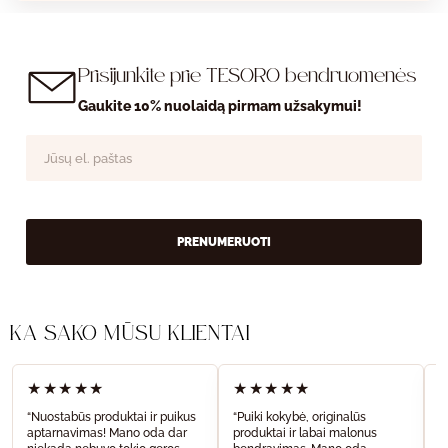
Prisijunkite prie TESORO bendruomenės
Gaukite 10% nuolaidą pirmam užsakymui!
PRENUMERUOTI
KĄ SAKO MŪSŲ KLIENTAI
★★★★★
★★★★★
“Nuostabūs produktai ir puikus
“Puiki kokybė, originalūs
“
aptarnavimas! Mano oda dar
produktai ir labai malonus
a