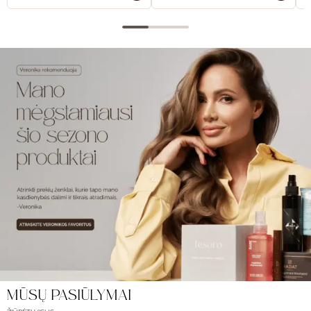
MŪSŲ PASIŪLYMAI