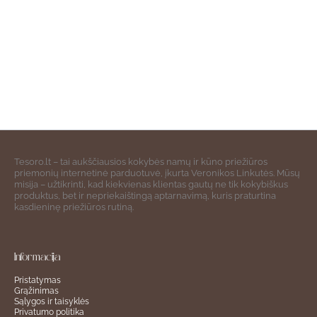
Tesoro.lt – tai aukščiausios kokybės namų ir kūno priežiūros
priemonių internetinė parduotuvė, įkurta Veronikos Linkutės. Mūsų
misija – užtikrinti, kad kiekvienas klientas gautų ne tik kokybiškus
produktus, bet ir nepriekaištingą aptarnavimą, kuris praturtina
kasdieninę priežiūros rutiną.
Informacija
Pristatymas
Grąžinimas
Sąlygos ir taisyklės
Privatumo politika