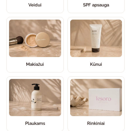
Veidui
SPF apsauga
Makiažui
Kūnui
Plaukams
Rinkiniai