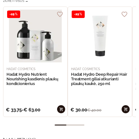
ŽIŪRĖTI VISUS →
-25%
-25%
HADAT COSMETICS
HADAT COSMETICS
H
Hadat Hydro Nutrient
Hadat Hydro Deep Repair Hair
H
Nourishing kasdienis plaukų
Treatment giliai atkurianti
M
kondicionierius
plaukų kaukė, 250 ml
m
š
€
33.75
-
€
63.00
€
30.00
€
€
40.00