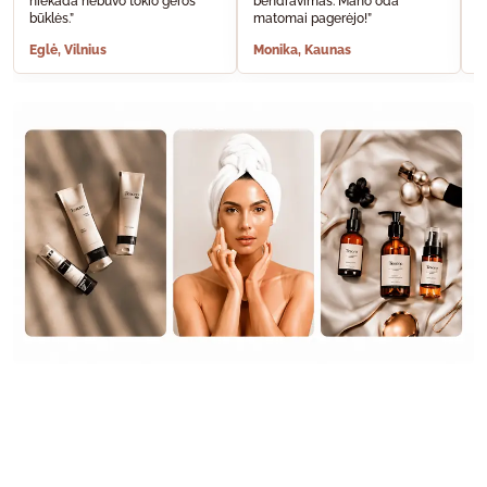
niekada nebuvo tokio geros
bendravimas. Mano oda
A
būklės.”
matomai pagerėjo!”
š
Eglė, Vilnius
Monika, Kaunas
S