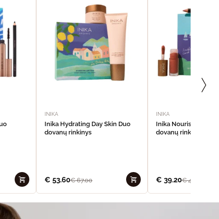
INIKA
INIKA
Duo
Inika Hydrating Day Skin Duo
Inika Nourishing Lip 
dovanų rinkinys
dovanų rinkinys
€
53.60
€
39.20
€
67.00
€
49.00