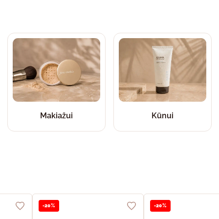
Makiažui
Kūnui
-20%
-20%