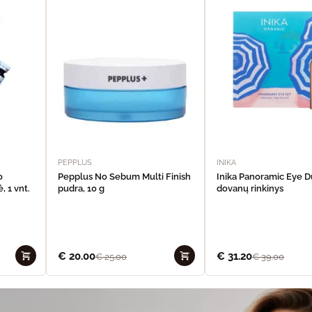
PEPPLUS
INIKA
o
Pepplus No Sebum Multi Finish
Inika Panoramic Eye 
, 1 vnt.
pudra, 10 g
dovanų rinkinys
€
20.00
€
31.20
€
25.00
€
39.00