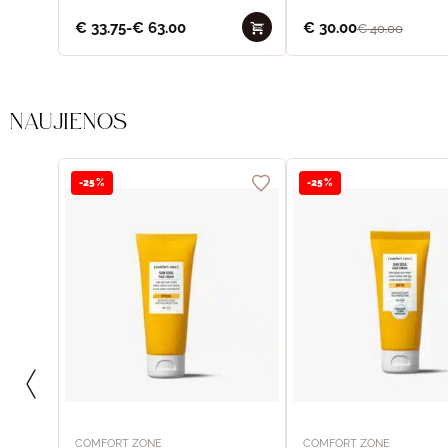
€
33.75
-
€
63.00
€
30.00
€
40.00
NAUJIENOS
-25%
-25%
COMFORT ZONE
COMFORT ZONE