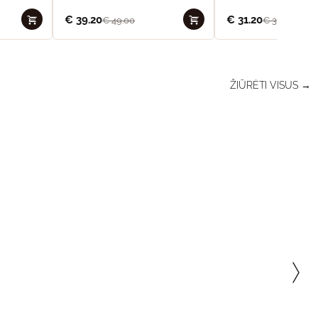
€
39.20
€
31.20
€
49.00
€
39.00
ŽIŪRĖTI VISUS →