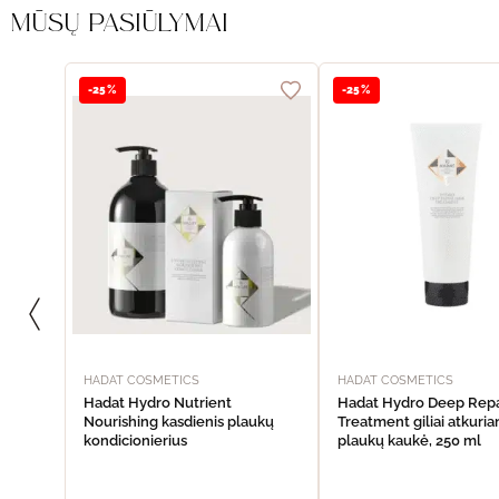
MŪSŲ PASIŪLYMAI
-25%
-25%
HADAT COSMETICS
HADAT COSMETICS
Hadat Hydro Nutrient
Hadat Hydro Deep Repa
Nourishing kasdienis plaukų
Treatment giliai atkuria
kondicionierius
plaukų kaukė, 250 ml