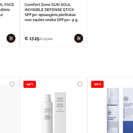
UL FACE
Comfort Zone SUN SOUL
šlinis
INVISIBLE DEFENSE STICK
ui
SPF50+ apsauginis pieštukas
nuo saulės veidui SPF50+, 9 g
€
17.25
€
23.00
-25%
-20%