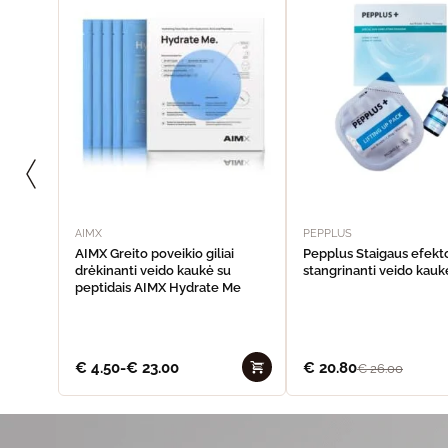
AIMX
PEPPLUS
AIMX Greito poveikio giliai
Pepplus Staigaus efekt
drėkinanti veido kaukė su
stangrinanti veido kaukė
peptidais AIMX Hydrate Me
€
4.50
-
€
23.00
€
20.80
€
26.00