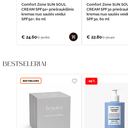
Comfort Zone SUN SOUL
Comfort Zone SUN SO
CREAM SPF50+ priešraukšlinis
CREAM SPF30 priešrauk
kremas nuo saulės veidui
kremas nuo saulės veid
SPF50+, 60 ml
SPF30, 60 ml
€
24.60
€
22.80
€
32.80
€
30.40
BESTSELERIAI
BESTSELERIS
-25%