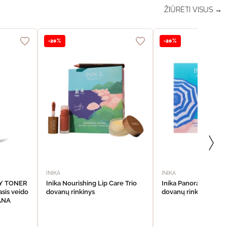
ŽIŪRĖTI VISUS →
-20%
-20%
INIKA
INIKA
DY TONER
Inika Nourishing Lip Care Trio
Inika Panoramic Eye
sis veido
dovanų rinkinys
dovanų rinkinys
VANA