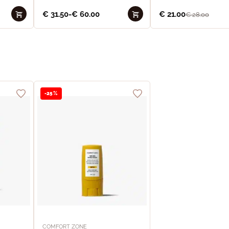
€
31.50
-
€
60.00
€
21.00
€
28.00
-25%
COMFORT ZONE