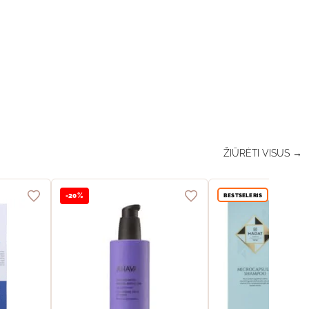
ŽIŪRĖTI VISUS →
BESTSELERIS
-20%