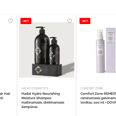
-25%
-25%
HADAT COSMETICS
COMFORT ZONE
ir Hair
Hadat Hydro Nourishing
Comfort Zone REME
nti
Moisture Shampoo
raminamasis gaivinama
maitinamasis, drėkinamasis
tonikas, 200 ml + DO
šampūnas