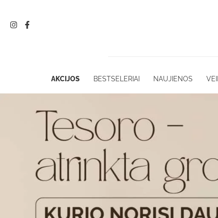
Pereiti
prie
turinio
AKCIJOS
BESTSELERIAI
NAUJIENOS
VEI