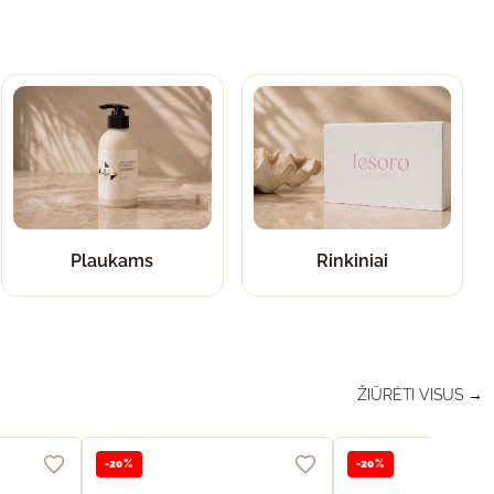
Plaukams
Rinkiniai
ŽIŪRĖTI VISUS →
-20%
-20%