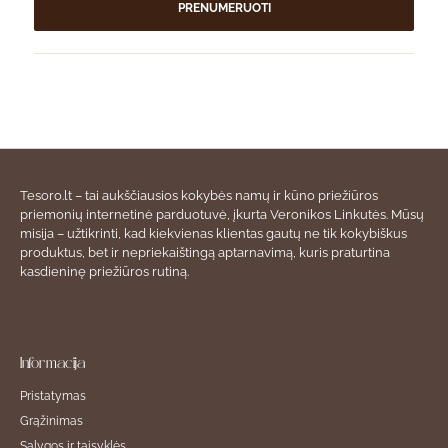
PRENUMERUOTI
Tesoro.lt – tai aukščiausios kokybės namų ir kūno priežiūros
priemonių internetinė parduotuvė, įkurta Veronikos Linkutės. Mūsų
misija – užtikrinti, kad kiekvienas klientas gautų ne tik kokybiškus
produktus, bet ir nepriekaištingą aptarnavimą, kuris praturtina
kasdieninę priežiūros rutiną.
Informacija
Pristatymas
Grąžinimas
Sąlygos ir taisyklės