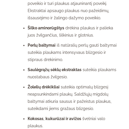
poveikio ir turi plaukus atjauninantį poveikį.
Ekstraktai apsaugo plaukus nuo pažeidimų,
išsausėjimo ir žalingo dažymo poveikio.
Šilko aminorūgštys
drėkina plaukus ir palieka
juos žvilgančius, šilkinius ir glotnius.
Perlų baltymai
iš natūralių perlų gauti baltymai
suteikia plaukams intensyvaus blizgesio ir
stipraus drėkinimo.
Saulėgrąžų sėklų ekstraktas
suteikia plaukams
nuostabaus žvilgesio.
Žolelių drėkikliai
suteikia optimalų blizgesį
neapsunkindami plaukų. Saldžiųjų migdolų
baltymai atkuria sausus ir pažeistus plaukus,
suteikdami jiems gražaus blizgesio.
Kokosas
,
kukurūzai ir avižos
švelniai valo
plaukus.