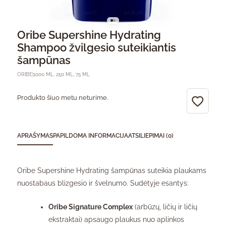
Oribe Supershine Hydrating
Shampoo žvilgesio suteikiantis
šampūnas
ORIBE
|
1000 ML, 250 ML, 75 ML
Produkto šiuo metu neturime.
APRAŠYMAS
PAPILDOMA INFORMACIJA
ATSILIEPIMAI (0)
Oribe Supershine Hydrating šampūnas suteikia plaukams
nuostabaus blizgesio ir švelnumo. Sudėtyje esantys:
Oribe Signature Complex
(arbūzų, ličių ir ličių
ekstraktai) apsaugo plaukus nuo aplinkos