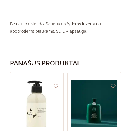
Be natrio chlorido. Saugus dažytiems ir keratinu
apdorotiems plaukams. Su UV apsauga.
PANAŠŪS PRODUKTAI
This
product
has
multiple
variants.
The
options
may
be
chosen
on
the
product