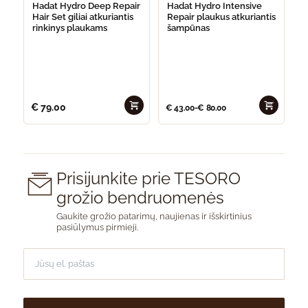
Hadat Hydro Deep Repair
Hadat Hydro Intensive
Hair Set giliai atkuriantis
Repair plaukus atkuriantis
rinkinys plaukams
šampūnas
€
79.00
€
43.00
-
€
80.00
Prisijunkite prie TESORO
grožio bendruomenės
Gaukite grožio patarimų, naujienas ir išskirtinius
pasiūlymus pirmieji.