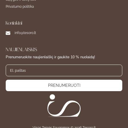
Privatumo politika
Kontaktai
info@tesoro.lt
NAUJIENLAIŠKIS
Prenumeruokite naujienlaiškį ir gaukite 10 % nuolaidą!
PRENUMERUOTI
Visos Teisės Saugomos © 2026 Tesoro.lt