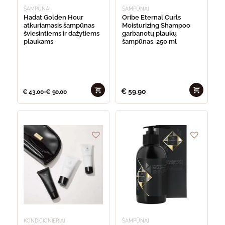
page
ŠAMPŪNAI
ŠAMPŪNAI
Hadat Golden Hour
Oribe Eternal Curls
atkuriamasis šampūnas
Moisturizing Shampoo
šviesintiems ir dažytiems
garbanotų plaukų
plaukams
šampūnas, 250 ml
€
59.90
€
43.00
-
€
90.00
This
product
has
multipl
variants
The
options
may
be
chosen
on
the
product
page
KONDICIONIERIAI
ŠAMPŪNAI