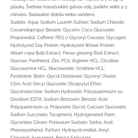
plaukų. Švelniai masažuokite galvos odą, palikite veikti 2-3
minutes. Skalaukite dideliu kiekiu vandens.
Sudėtis: Aqua; Sodium Laureth Sulfate; Sodium Chloride;
Cocamidopropyl Betaine; Glycerin; Coco-Glucoside;
Propanediol; Caffeine; PEG-7 Glyceryl Cocoate; Glycogen;
Hydrolyzed Soy Protein; Hydrolyzed Wheat Protein;
Allium cepa Bulb Extract; Panax ginseng Root Extract;
Glucose; Panthenol; Zinc PCA; Arginine HCL; Citrulline;
Glucosamine HCL; Niacinamide; Ornithine HCL;
Pyridoxine; Biotin; Glycol Distearate; Glyceryl Oleate;
Citric Acid; Decyl Glucoside; Dicaprylyl Ether;
Gluconolactone; Sodium Hydroxide; Polyquaternium-10;
Disodium EDTA; Sodium Benzoate; Benzoic Acid;
Polyquaternium-11; Propylene Glycol; Calcium Gluconate;
Sodium Succinate; Tocopherol; Hydrogenated Palm
Glycerides Citrate; Potassium Sorbate; Sorbic Acid;
Phenoxyethanol; Parfum; Hydrxycitronellal; Amyl
Cinnamal; Isoeugenol; Benzyl Salicylate.