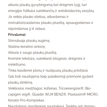
atkuria plaukų gyvybingumą bei drėgmės lygį, turi
energijos folikului suteikiančių ir antioksidacinių savybių.
Jis veikia plauko stiebus, atkurdamas ir
restruktūrizuodamas plauko pluoštą, apsaugodamas ir
stiprindamas jį iš vidaus.
Privalumai:
Stimuliuoja plaukų augimą.
Skatina keratino sintezę.
Atkuria ir saugo plaukų pluoštą.
Kreminė tekstūra, suteikianti blizgesio, drėgmės ir
minkštumo.
Tinka kasdienei plonų ir nusilpusių plaukų priežiūrai.
Gali būti naudojama kaip palaikomoji priemonė gydant
plaukų slinkimą.
Veikliosios medžiagos: kofeinas, Tricoenergizer®, Bio-
capigen veg®, Gluadin WLM BENZ®, Plastasim® MICRO,
Keratin Pro-Komplekas.
Naudojimas: kasdieniam naudojimui. Tepkite ant drėgnų