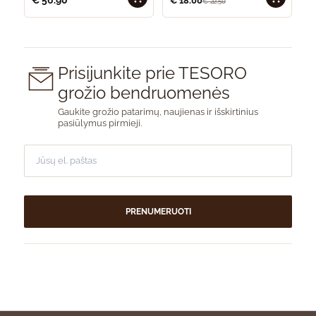
€
18.00
€
22.50
Prisijunkite prie TESORO
grožio bendruomenės
Gaukite grožio patarimų, naujienas ir išskirtinius
pasiūlymus pirmieji.
PRENUMERUOTI