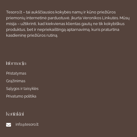
Tesoro.lt – tai aukščiausios kokybės namų ir kūno priežiūros
priemonių internetinė parduotuvė, įkurta Veronikos Linkutės. Mūsų
misija – užtikrinti, kad kiekvienas klientas gautų ne tik kokybiškus
produktus, bet ir nepriekaištingą aptarnavimą, kuris praturtina
kasdieninę priežiūros rutiną.
Informacija
Pristatymas
Grąžinimas
Sąlygos ir taisyklės
Privatumo politika
Kontaktai
info@tesoro.lt