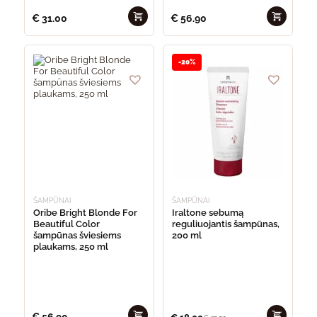
€
31.00
€
56.90
-20%
ŠAMPŪNAI
ŠAMPŪNAI
Oribe Bright Blonde For
Iraltone sebumą
Beautiful Color
reguliuojantis šampūnas,
šampūnas šviesiems
200 ml
plaukams, 250 ml
€
56.90