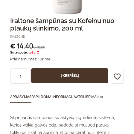
Iraltone šampūnas su Kofeinu nuo
plaukų slinkimo, 200 ml
IRALTONE
14.40
€
18.00
€
Sutaupote:
3.60 €
Prieinamumas:
Turime
Į KREPŠELĮ
APRAŠYMAS
PAPILDOMA INFORMACIJA
ATSILIEPIMAI (0)
Stiprinantis šampūnas su aktyvių ingredientų sistema,
kurios veikia galvos odą, padeda stimuliuoti plaukų
folikulus, skatina augimą, stiprina keratino sintezę ir