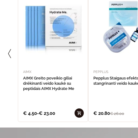
AIMX
PEPPLUS
AIMX Greito poveikio giliai
Pepplus Staigaus efekt
drėkinanti veido kaukė su
stangrinanti veido kaukė
peptidais AIMX Hydrate Me
€
4.50
-
€
23.00
€
20.80
€
26.00