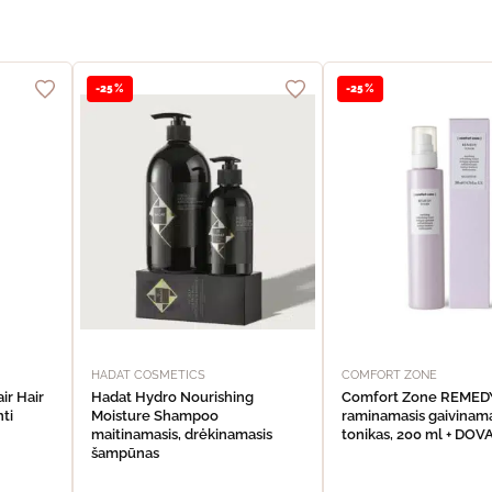
-25%
-25%
HADAT COSMETICS
COMFORT ZONE
ir Hair
Hadat Hydro Nourishing
Comfort Zone REME
nti
Moisture Shampoo
raminamasis gaivinama
maitinamasis, drėkinamasis
tonikas, 200 ml + DO
šampūnas