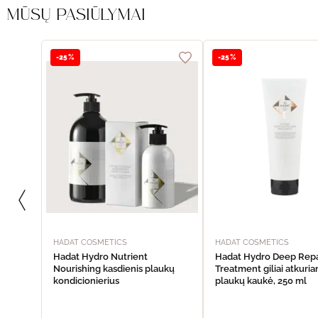
MŪSŲ PASIŪLYMAI
-25%
-25%
HADAT COSMETICS
HADAT COSMETICS
Hadat Hydro Nutrient
Hadat Hydro Deep Repa
Nourishing kasdienis plaukų
Treatment giliai atkuria
kondicionierius
plaukų kaukė, 250 ml