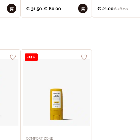
€
31.50
-
€
60.00
€
21.00
€
28.00
-25%
COMFORT ZONE