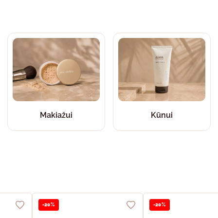
Makiažui
Kūnui
-20%
-20%