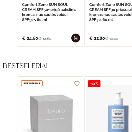
Comfort Zone SUN SOUL
Comfort Zone SUN SO
CREAM SPF50+ priešraukšlinis
CREAM SPF30 priešrauk
kremas nuo saulės veidui
kremas nuo saulės veid
SPF50+, 60 ml
SPF30, 60 ml
€
24.60
€
22.80
€
32.80
€
30.40
BESTSELERIAI
BESTSELERIS
-25%