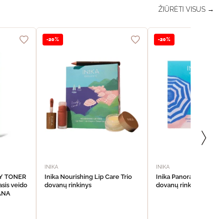
ŽIŪRĖTI VISUS →
-20%
-20%
INIKA
INIKA
DY TONER
Inika Nourishing Lip Care Trio
Inika Panoramic Eye
sis veido
dovanų rinkinys
dovanų rinkinys
VANA