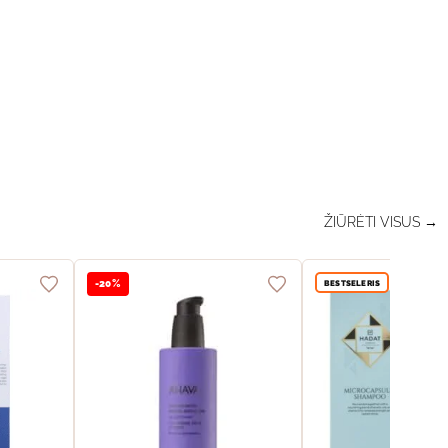
ŽIŪRĖTI VISUS →
BESTSELERIS
-20%