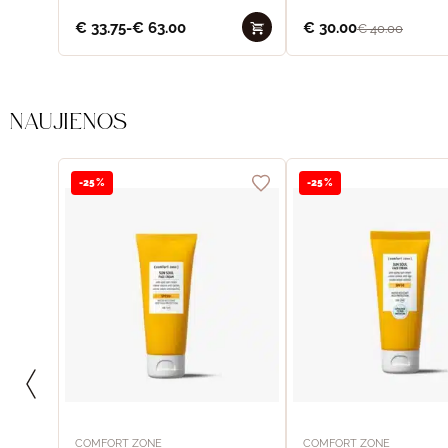
€
33.75
-
€
63.00
€
30.00
€
40.00
NAUJIENOS
-25%
-25%
COMFORT ZONE
COMFORT ZONE