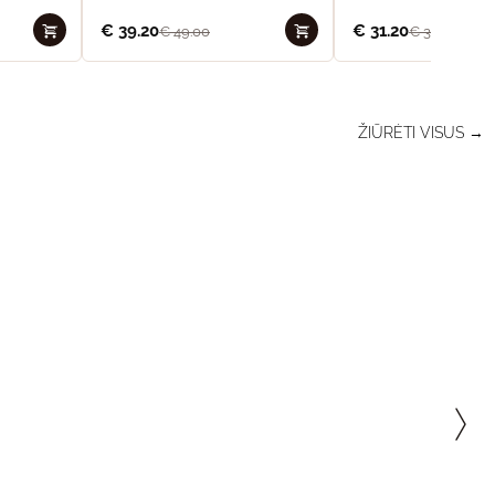
€
39.20
€
31.20
€
49.00
€
39.00
ŽIŪRĖTI VISUS →