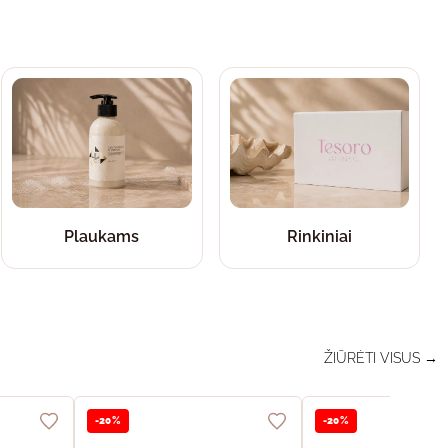
Plaukams
Rinkiniai
ŽIŪRĖTI VISUS →
-20%
-20%