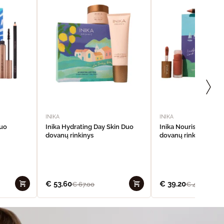
INIKA
INIKA
Duo
Inika Hydrating Day Skin Duo
Inika Nourishing Lip 
dovanų rinkinys
dovanų rinkinys
€
53.60
€
39.20
€
67.00
€
49.00