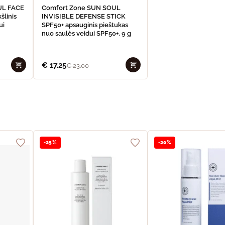
UL FACE
Comfort Zone SUN SOUL
šlinis
INVISIBLE DEFENSE STICK
ui
SPF50+ apsauginis pieštukas
nuo saulės veidui SPF50+, 9 g
€
17.25
€
23.00
-25%
-20%