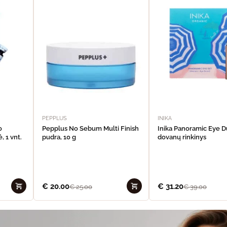
PEPPLUS
INIKA
o
Pepplus No Sebum Multi Finish
Inika Panoramic Eye 
, 1 vnt.
pudra, 10 g
dovanų rinkinys
€
20.00
€
31.20
€
25.00
€
39.00