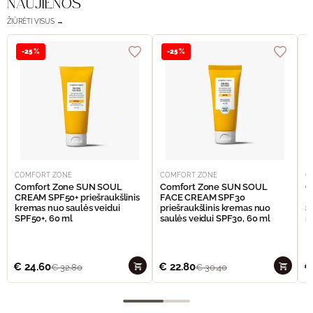
NAUJIENOS
ŽIŪRĖTI VISUS →
-25%
-25%
COMFORT ZONE
COMFORT ZONE
C
Comfort Zone SUN SOUL
Comfort Zone SUN SOUL
C
CREAM SPF50+ priešraukšlinis
FACE CREAM SPF30
I
kremas nuo saulės veidui
priešraukšlinis kremas nuo
S
SPF50+, 60 ml
saulės veidui SPF30, 60 ml
n
€
24.60
€
22.80
€
€
32.80
€
30.40