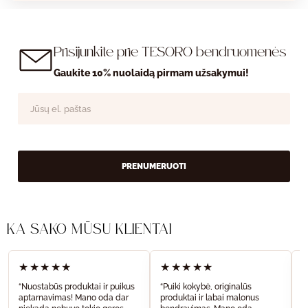
Prisijunkite prie TESORO bendruomenės
Gaukite 10% nuolaidą pirmam užsakymui!
PRENUMERUOTI
KĄ SAKO MŪSŲ KLIENTAI
★★★★★
★★★★★
“Nuostabūs produktai ir puikus
“Puiki kokybė, originalūs
“
aptarnavimas! Mano oda dar
produktai ir labai malonus
a