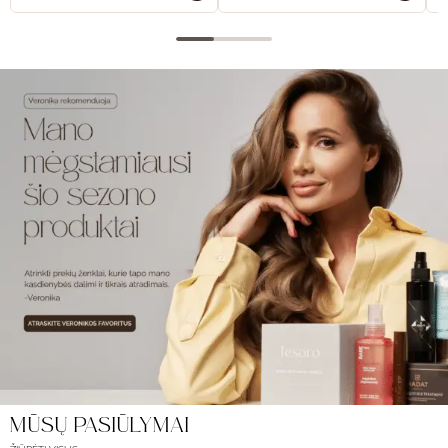
MŪSŲ PASIŪLYMAI