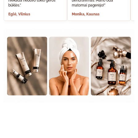
niekada nebuvo tokio geros
bendravimas. Mano oda
A
būklės.”
matomai pagerėjo!”
š
Eglė, Vilnius
Monika, Kaunas
S