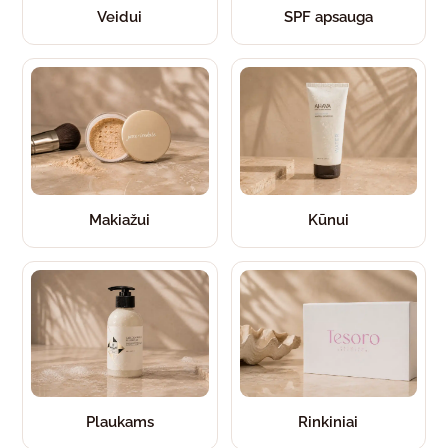
Veidui
SPF apsauga
Makiažui
Kūnui
Plaukams
Rinkiniai