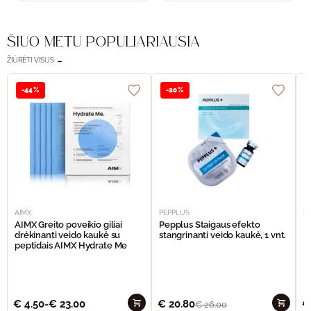
ŠIUO METU POPULIARIAUSIA
ŽIŪRĖTI VISUS →
-44%
-20%
AIMX
PEPPLUS
P
AIMX Greito poveikio giliai
Pepplus Staigaus efekto
P
drėkinanti veido kaukė su
stangrinanti veido kaukė, 1 vnt.
F
peptidais AIMX Hydrate Me
€
4.50
-
€
23.00
€
20.80
€
€
26.00