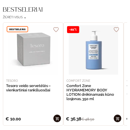
BESTSELERIAI
ŽIŪRĖTI VISUS →
BESTSELERIS
-25%
TESORO
COMFORT ZONE
C
Tesoro veido servetėlės –
Comfort Zone
C
vienkartiniai rankšluosčiai
HYDRAMEMORY BODY
M
LOTION drėkinamasis kūno
v
losjonas, 350 ml
€
10.00
€
36.38
€
€
48.50