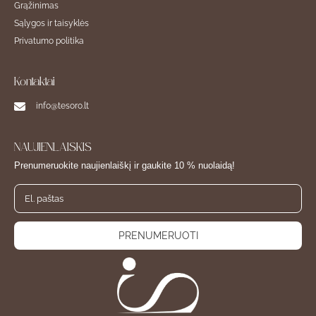
Grąžinimas
Sąlygos ir taisyklės
Privatumo politika
Kontaktai
info@tesoro.lt
NAUJIENLAIŠKIS
Prenumeruokite naujienlaiškį ir gaukite 10 % nuolaidą!
PRENUMERUOTI