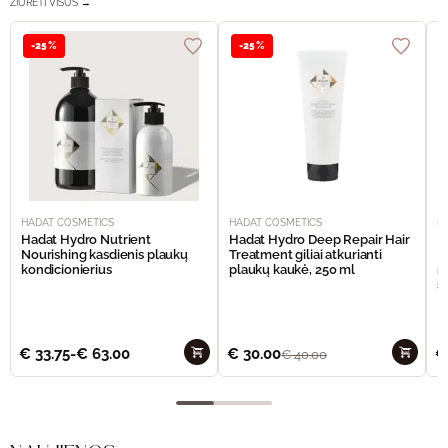
ŽIŪRĖTI VISUS →
-25%
-25%
HADAT COSMETICS
HADAT COSMETICS
H
Hadat Hydro Nutrient
Hadat Hydro Deep Repair Hair
H
Nourishing kasdienis plaukų
Treatment giliai atkurianti
M
kondicionierius
plaukų kaukė, 250 ml
m
š
€
33.75
-
€
63.00
€
30.00
€
€
40.00