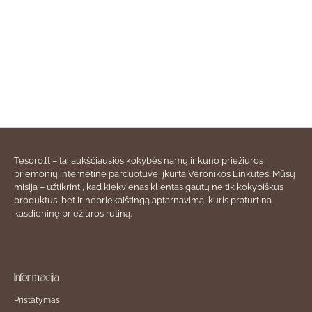
Tesoro.lt – tai aukščiausios kokybės namų ir kūno priežiūros
priemonių internetinė parduotuvė, įkurta Veronikos Linkutės. Mūsų
misija – užtikrinti, kad kiekvienas klientas gautų ne tik kokybiškus
produktus, bet ir nepriekaištingą aptarnavimą, kuris praturtina
kasdieninę priežiūros rutiną.
Informacija
Pristatymas