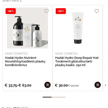
ŽIŪRĖTI VISUS →
-25%
-25%
HADAT COSMETICS
HADAT COSMETICS
H
Hadat Hydro Nutrient
Hadat Hydro Deep Repair Hair
H
Nourishing kasdienis plaukų
Treatment giliai atkurianti
M
kondicionierius
plaukų kaukė, 250 ml
m
š
€
33.75
-
€
63.00
€
30.00
€
€
40.00