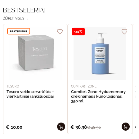
BESTSELERIAI
ŽIŪRĖTI VISUS →
BESTSELERIS
-25%
TESORO
COMFORT ZONE
C
Tesoro veido servetėlės –
Comfort Zone Hydramemory
C
vienkartiniai rankšluosčiai
drėkinamasis kūno losjonas,
m
350 ml
€
10.00
€
36.38
€
€
48.50