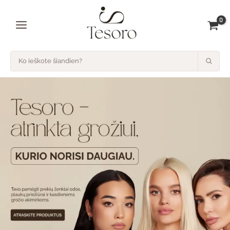
Pereiti
prie
turinio