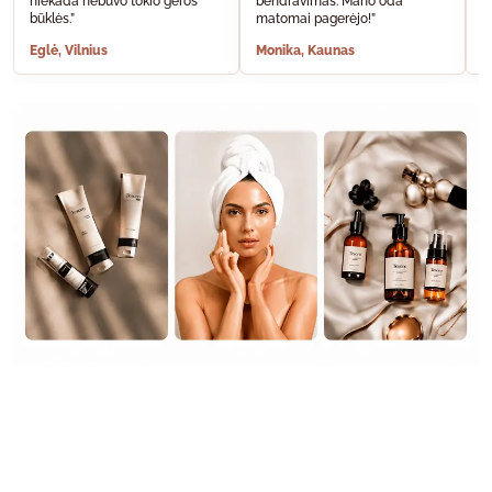
niekada nebuvo tokio geros
bendravimas. Mano oda
A
būklės.”
matomai pagerėjo!”
š
Eglė, Vilnius
Monika, Kaunas
S