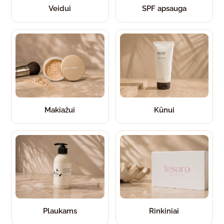
Veidui
SPF apsauga
Makiažui
Kūnui
Plaukams
Rinkiniai