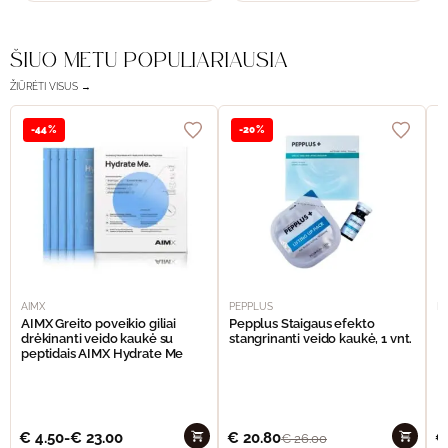
ŠIUO METU POPULIARIAUSIA
ŽIŪRĖTI VISUS →
-44%
-20%
AIMX
PEPPLUS
P
AIMX Greito poveikio giliai
Pepplus Staigaus efekto
P
drėkinanti veido kaukė su
stangrinanti veido kaukė, 1 vnt.
F
peptidais AIMX Hydrate Me
€
4.50
-
€
23.00
€
20.80
€
€
26.00