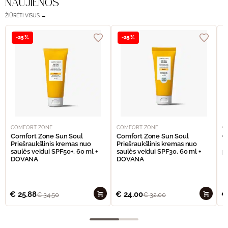
NAUJIENOS
ŽIŪRĖTI VISUS →
-25%
-25%
COMFORT ZONE
COMFORT ZONE
C
Comfort Zone Sun Soul
Comfort Zone Sun Soul
C
Priešraukšlinis kremas nuo
Priešraukšlinis kremas nuo
I
saulės veidui SPF50+, 60 ml +
saulės veidui SPF30, 60 ml +
p
DOVANA
DOVANA
€
25.88
€
24.00
€
€
34.50
€
32.00