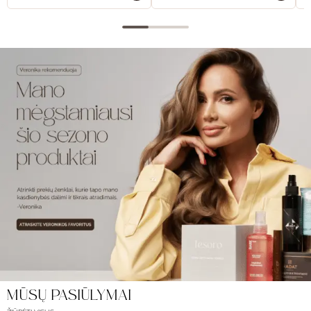
MŪSŲ PASIŪLYMAI