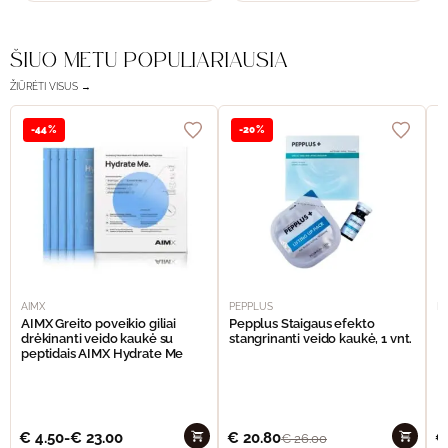
ŠIUO METU POPULIARIAUSIA
ŽIŪRĖTI VISUS →
-44%
-20%
AIMX
PEPPLUS
P
AIMX Greito poveikio giliai
Pepplus Staigaus efekto
P
drėkinanti veido kaukė su
stangrinanti veido kaukė, 1 vnt.
F
peptidais AIMX Hydrate Me
€
4.50
-
€
23.00
€
20.80
€
€
26.00