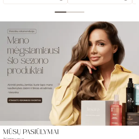
MŪSŲ PASIŪLYMAI