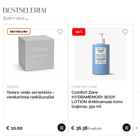
BESTSELERIAI
ŽIŪRĖTI VISUS →
BESTSELERIS
-25%
TESORO
COMFORT ZONE
C
Tesoro veido servetėlės –
Comfort Zone
C
vienkartiniai rankšluosčiai
HYDRAMEMORY BODY
M
LOTION drėkinamasis kūno
v
losjonas, 350 ml
€
10.00
€
36.38
€
€
48.50