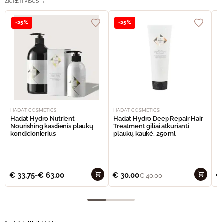
ŽIŪRĖTI VISUS →
-25%
-25%
HADAT COSMETICS
HADAT COSMETICS
H
Hadat Hydro Nutrient
Hadat Hydro Deep Repair Hair
H
Nourishing kasdienis plaukų
Treatment giliai atkurianti
M
kondicionierius
plaukų kaukė, 250 ml
m
š
€
33.75
-
€
63.00
€
30.00
€
€
40.00