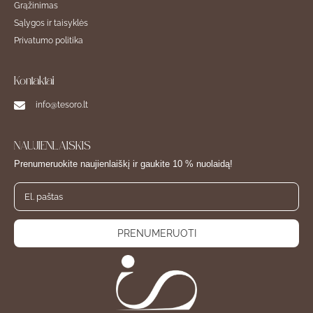
Grąžinimas
Sąlygos ir taisyklės
Privatumo politika
Kontaktai
info@tesoro.lt
NAUJIENLAIŠKIS
Prenumeruokite naujienlaiškį ir gaukite 10 % nuolaidą!
PRENUMERUOTI