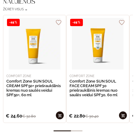
NAUJIENOS
ŽIŪRĖTI VISUS →
-25%
-25%
COMFORT ZONE
COMFORT ZONE
C
Comfort Zone SUN SOUL
Comfort Zone SUN SOUL
C
CREAM SPF50+ priešraukšlinis
FACE CREAM SPF30
I
kremas nuo saulės veidui
priešraukšlinis kremas nuo
S
SPF50+, 60 ml
saulės veidui SPF30, 60 ml
n
€
24.60
€
22.80
€
€
32.80
€
30.40