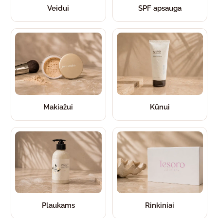
Veidui
SPF apsauga
Makiažui
Kūnui
Plaukams
Rinkiniai