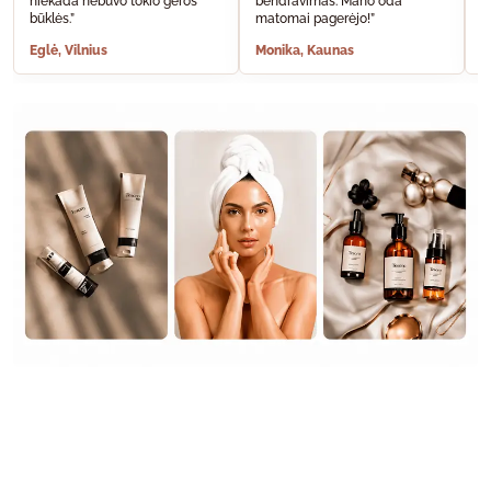
niekada nebuvo tokio geros
bendravimas. Mano oda
A
būklės.”
matomai pagerėjo!”
š
Eglė, Vilnius
Monika, Kaunas
S