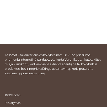
Tesoro.lt – tai aukščiausios kokybės namų ir kūno priežiūros
priemonių internetinė parduotuvė, įkurta Veronikos Linkutės. Mūsų
misija – užtikrinti, kad kiekvienas klientas gautų ne tik kokybiškus
produktus, bet ir nepriekaištingą aptarnavimą, kuris praturtina
kasdieninę priežiūros rutiną.
Informacija
Pristatymas