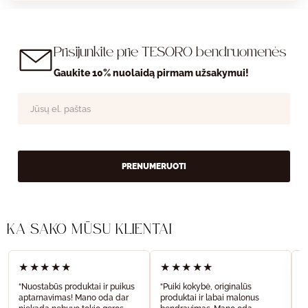
Prisijunkite prie TESORO bendruomenės
Gaukite 10% nuolaidą pirmam užsakymui!
PRENUMERUOTI
KĄ SAKO MŪSŲ KLIENTAI
★★★★★
★★★★★
“Nuostabūs produktai ir puikus
“Puiki kokybė, originalūs
“
aptarnavimas! Mano oda dar
produktai ir labai malonus
a