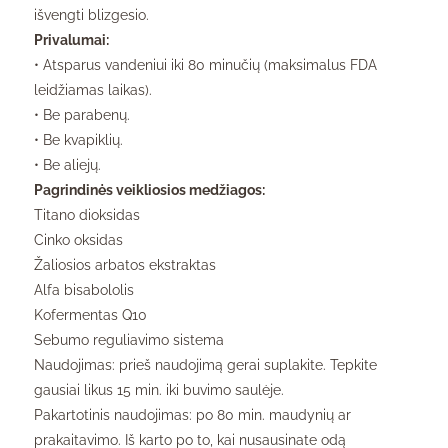
išvengti blizgesio.
Privalumai:
• Atsparus vandeniui iki 80 minučių (maksimalus FDA
leidžiamas laikas).
• Be parabenų.
• Be kvapiklių.
• Be aliejų.
Pagrindinės veikliosios medžiagos:
Titano dioksidas
Cinko oksidas
Žaliosios arbatos ekstraktas
Alfa bisabololis
Kofermentas Q10
Sebumo reguliavimo sistema
Naudojimas: prieš naudojimą gerai suplakite. Tepkite
gausiai likus 15 min. iki buvimo saulėje.
Pakartotinis naudojimas: po 80 min. maudynių ar
prakaitavimo. Iš karto po to, kai nusausinate odą