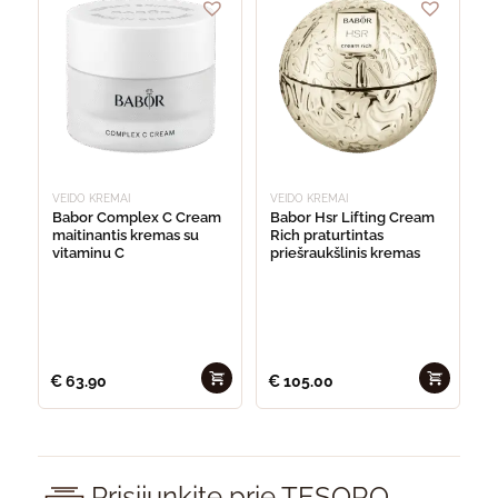
VEIDO KREMAI
VEIDO KREMAI
Babor Complex C Cream
Babor Hsr Lifting Cream
maitinantis kremas su
Rich praturtintas
vitaminu C
priešraukšlinis kremas
€
63.90
€
105.00
Prisijunkite prie TESORO