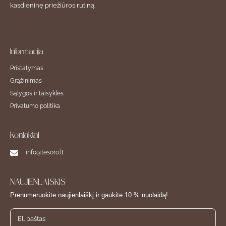
kasdieninę priežiūros rutiną.
Informacija
Pristatymas
Grąžinimas
Sąlygos ir taisyklės
Privatumo politika
Kontaktai
info@tesoro.lt
NAUJIENLAIŠKIS
Prenumeruokite naujienlaiškį ir gaukite 10 % nuolaidą!