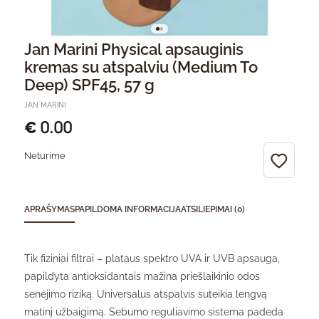
Jan Marini Physical apsauginis
kremas su atspalviu (Medium To
Deep) SPF45, 57 g
JAN MARINI
0.00
€
Neturime
APRAŠYMAS
PAPILDOMA INFORMACIJA
ATSILIEPIMAI (0)
Tik fiziniai filtrai – plataus spektro UVA ir UVB apsauga,
papildyta antioksidantais mažina priešlaikinio odos
senėjimo riziką. Universalus atspalvis suteikia lengvą
matinį užbaigimą. Sebumo reguliavimo sistema padeda