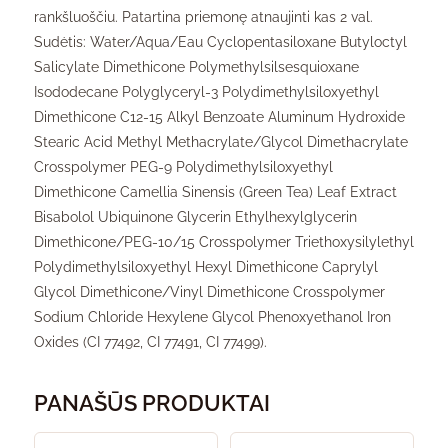
rankšluoščiu. Patartina priemonę atnaujinti kas 2 val.
Sudėtis: Water/Aqua/Eau Cyclopentasiloxane Butyloctyl
Salicylate Dimethicone Polymethylsilsesquioxane
Isododecane Polyglyceryl-3 Polydimethylsiloxyethyl
Dimethicone C12-15 Alkyl Benzoate Aluminum Hydroxide
Stearic Acid Methyl Methacrylate/Glycol Dimethacrylate
Crosspolymer PEG-9 Polydimethylsiloxyethyl
Dimethicone Camellia Sinensis (Green Tea) Leaf Extract
Bisabolol Ubiquinone Glycerin Ethylhexylglycerin
Dimethicone/PEG-10/15 Crosspolymer Triethoxysilylethyl
Polydimethylsiloxyethyl Hexyl Dimethicone Caprylyl
Glycol Dimethicone/Vinyl Dimethicone Crosspolymer
Sodium Chloride Hexylene Glycol Phenoxyethanol Iron
Oxides (CI 77492, CI 77491, CI 77499).
PANAŠŪS PRODUKTAI