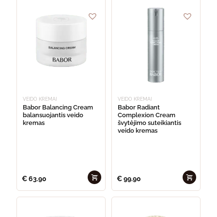
VEIDO KREMAI
VEIDO KREMAI
Babor Balancing Cream
Babor Radiant
balansuojantis veido
Complexion Cream
kremas
švytėjimo suteikiantis
veido kremas
€
63.90
€
99.90