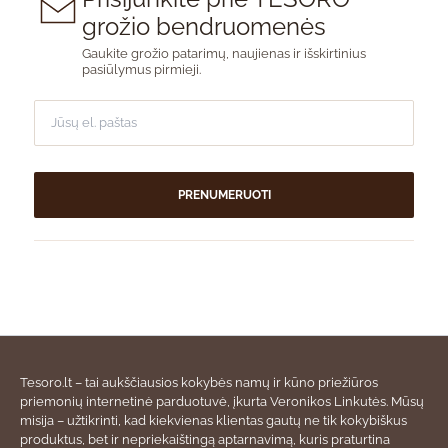
grožio bendruomenės
Gaukite grožio patarimų, naujienas ir išskirtinius
pasiūlymus pirmieji.
PRENUMERUOTI
Tesoro.lt – tai aukščiausios kokybės namų ir kūno priežiūros
priemonių internetinė parduotuvė, įkurta Veronikos Linkutės. Mūsų
misija – užtikrinti, kad kiekvienas klientas gautų ne tik kokybiškus
produktus, bet ir nepriekaištingą aptarnavimą, kuris praturtina