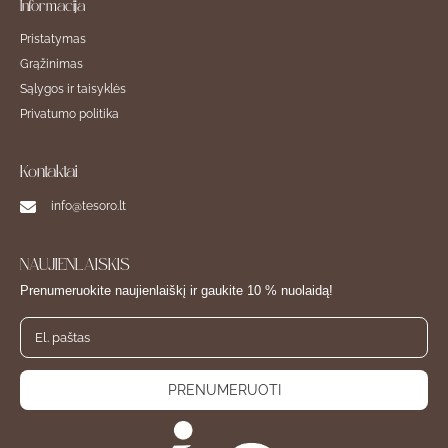
Informacija
Pristatymas
Grąžinimas
Sąlygos ir taisyklės
Privatumo politika
Kontaktai
info@tesoro.lt
NAUJIENLAIŠKIS
Prenumeruokite naujienlaiškį ir gaukite 10 % nuolaidą!
PRENUMERUOTI