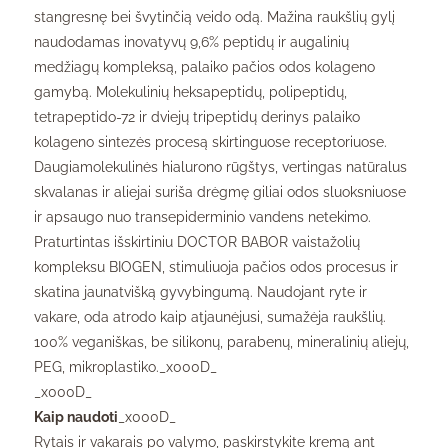
stangresnę bei švytinčią veido odą. Mažina raukšlių gylį
naudodamas inovatyvų 9,6% peptidų ir augalinių
medžiagų kompleksą, palaiko pačios odos kolageno
gamybą. Molekulinių heksapeptidų, polipeptidų,
tetrapeptido-72 ir dviejų tripeptidų derinys palaiko
kolageno sintezės procesą skirtinguose receptoriuose.
Daugiamolekulinės hialurono rūgštys, vertingas natūralus
skvalanas ir aliejai suriša drėgmę giliai odos sluoksniuose
ir apsaugo nuo transepiderminio vandens netekimo.
Praturtintas išskirtiniu DOCTOR BABOR vaistažolių
kompleksu BIOGEN, stimuliuoja pačios odos procesus ir
skatina jaunatvišką gyvybingumą. Naudojant ryte ir
vakare, oda atrodo kaip atjaunėjusi, sumažėja raukšlių.
100% veganiškas, be silikonų, parabenų, mineralinių aliejų,
PEG, mikroplastiko._x000D_
_x000D_
Kaip naudoti
_x000D_
Rytais ir vakarais po valymo, paskirstykite kremą ant