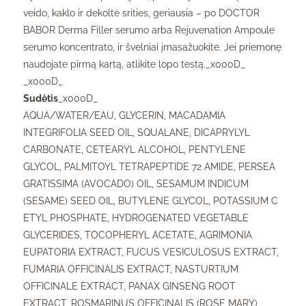
veido, kaklo ir dekoltė srities, geriausia – po DOCTOR
BABOR Derma Filler serumo arba Rejuvenation Ampoule
serumo koncentrato, ir švelniai įmasažuokite. Jei priemonę
naudojate pirmą kartą, atlikite lopo testą._x000D_
_x000D_
Sudėtis
_x000D_
AQUA/WATER/EAU, GLYCERIN, MACADAMIA
INTEGRIFOLIA SEED OIL, SQUALANE, DICAPRYLYL
CARBONATE, CETEARYL ALCOHOL, PENTYLENE
GLYCOL, PALMITOYL TETRAPEPTIDE 72 AMIDE, PERSEA
GRATISSIMA (AVOCADO) OIL, SESAMUM INDICUM
(SESAME) SEED OIL, BUTYLENE GLYCOL, POTASSIUM C
ETYL PHOSPHATE, HYDROGENATED VEGETABLE
GLYCERIDES, TOCOPHERYL ACETATE, AGRIMONIA
EUPATORIA EXTRACT, FUCUS VESICULOSUS EXTRACT,
FUMARIA OFFICINALIS EXTRACT, NASTURTIUM
OFFICINALE EXTRACT, PANAX GINSENG ROOT
EXTRACT, ROSMARINUS OFFICINALIS (ROSE MARY)