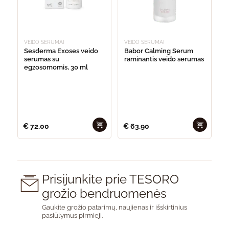
VEIDO SERUMAI
VEIDO SERUMAI
Sesderma Exoses veido
Babor Calming Serum
serumas su
raminantis veido serumas
egzosomomis, 30 ml
€
72.00
€
63.90
Prisijunkite prie TESORO
grožio bendruomenės
Gaukite grožio patarimų, naujienas ir išskirtinius
pasiūlymus pirmieji.