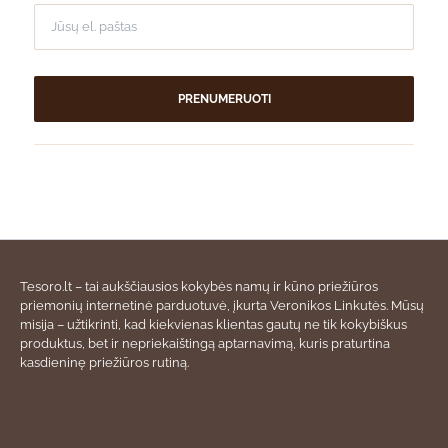
PRENUMERUOTI
Tesoro.lt – tai aukščiausios kokybės namų ir kūno priežiūros
priemonių internetinė parduotuvė, įkurta Veronikos Linkutės. Mūsų
misija – užtikrinti, kad kiekvienas klientas gautų ne tik kokybiškus
produktus, bet ir nepriekaištingą aptarnavimą, kuris praturtina
kasdieninę priežiūros rutiną.