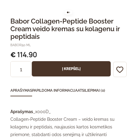
Babor Collagen-Peptide Booster
Cream veido kremas su kolagenu ir
peptidais
BABOR
|
50 ML
114.90
€
Į KREPŠELĮ
APRAŠYMAS
PAPILDOMA INFORMACIJA
ATSILIEPIMAI (0)
Aprašymas
_x000D_
Collagen-Peptide Booster Cream – veido kremas su
kolagenu ir peptidais, naujausios kartos kosmetikos
priemonė, stabdanti odos senėjimą ir užtikrinanti