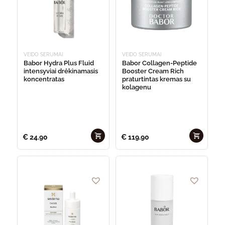
VEIDO SERUMAI
VEIDO SERUMAI
Babor Hydra Plus Fluid
Babor Collagen-Peptide
intensyviai drėkinamasis
Booster Cream Rich
koncentratas
praturtintas kremas su
kolagenu
€
24.90
€
119.90