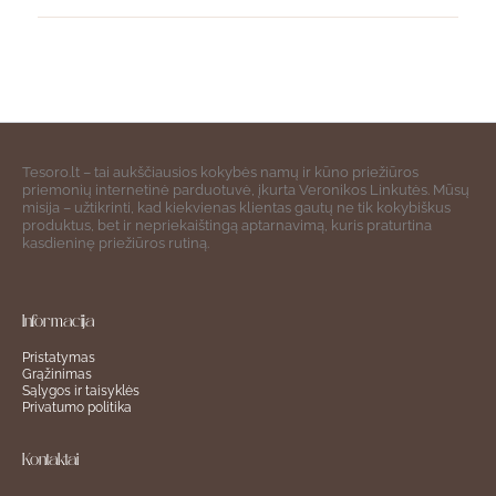
Tesoro.lt – tai aukščiausios kokybės namų ir kūno priežiūros
priemonių internetinė parduotuvė, įkurta Veronikos Linkutės. Mūsų
misija – užtikrinti, kad kiekvienas klientas gautų ne tik kokybiškus
produktus, bet ir nepriekaištingą aptarnavimą, kuris praturtina
kasdieninę priežiūros rutiną.
Informacija
Pristatymas
Grąžinimas
Sąlygos ir taisyklės
Privatumo politika
Kontaktai