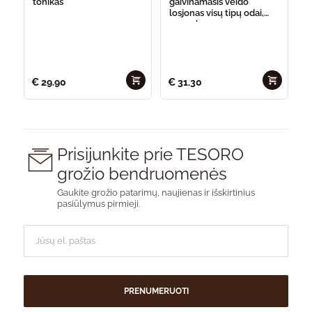
tonikas
gaivinamasis veido
losjonas visų tipų odai,
200 ml
€
29.90
€
31.30
Prisijunkite prie TESORO
grožio bendruomenės
Gaukite grožio patarimų, naujienas ir išskirtinius
pasiūlymus pirmieji.
PRENUMERUOTI