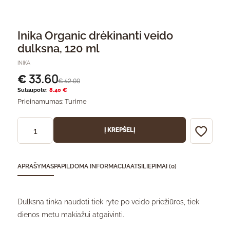
Inika Organic drėkinanti veido
dulksna, 120 ml
INIKA
33.60
€
42.00
€
Sutaupote:
8.40 €
Prieinamumas:
Turime
Į KREPŠELĮ
APRAŠYMAS
PAPILDOMA INFORMACIJA
ATSILIEPIMAI (0)
Dulksna tinka naudoti tiek ryte po veido priežiūros, tiek
dienos metu makiažui atgaivinti.