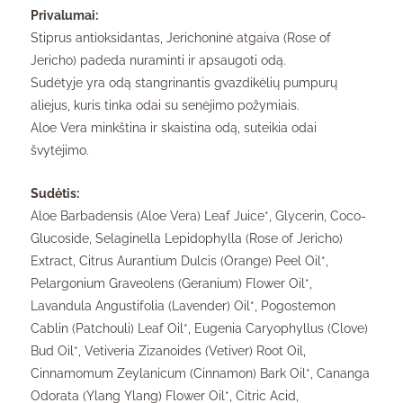
Privalumai:
Stiprus antioksidantas, Jerichoninė atgaiva (Rose of
Jericho) padeda nuraminti ir apsaugoti odą.
Sudėtyje yra odą stangrinantis gvazdikėlių pumpurų
aliejus, kuris tinka odai su senėjimo požymiais.
Aloe Vera minkština ir skaistina odą, suteikia odai
švytėjimo.
Sudėtis:
Aloe Barbadensis (Aloe Vera) Leaf Juice*, Glycerin, Coco-
Glucoside, Selaginella Lepidophylla (Rose of Jericho)
Extract, Citrus Aurantium Dulcis (Orange) Peel Oil*,
Pelargonium Graveolens (Geranium) Flower Oil*,
Lavandula Angustifolia (Lavender) Oil*, Pogostemon
Cablin (Patchouli) Leaf Oil*, Eugenia Caryophyllus (Clove)
Bud Oil*, Vetiveria Zizanoides (Vetiver) Root Oil,
Cinnamomum Zeylanicum (Cinnamon) Bark Oil*, Cananga
Odorata (Ylang Ylang) Flower Oil*, Citric Acid,