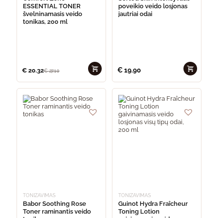
ESSENTIAL TONER
poveikio veido losjonas
švelninamasis veido
jautriai odai
tonikas, 200 ml
€
19.90
€
20.32
€
27.10
TONIZAVIMAS
TONIZAVIMAS
Babor Soothing Rose
Guinot Hydra Fraîcheur
Toner raminantis veido
Toning Lotion