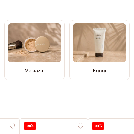
Makiažui
Kūnui
-20%
-20%