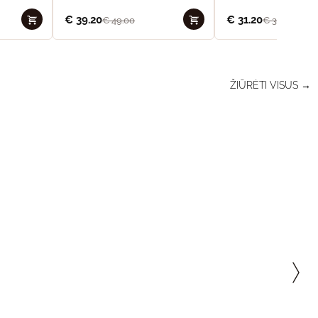
€
39.20
€
31.20
€
49.00
€
39.00
ŽIŪRĖTI VISUS →