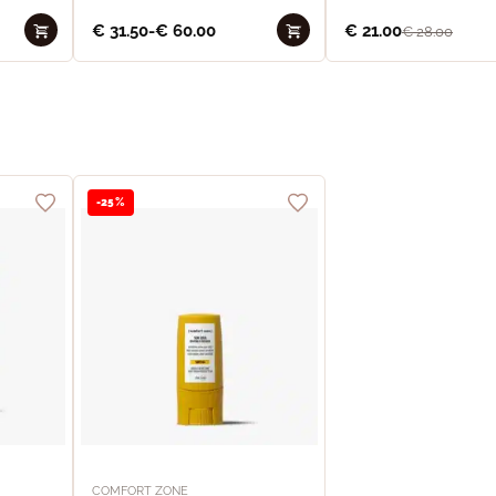
€
31.50
-
€
60.00
€
21.00
€
28.00
-25%
COMFORT ZONE