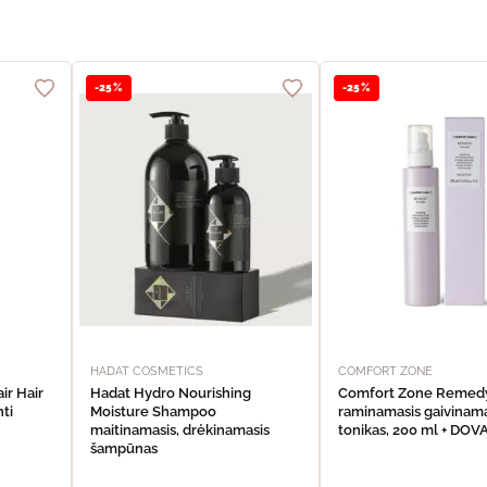
-25%
-25%
HADAT COSMETICS
COMFORT ZONE
ir Hair
Hadat Hydro Nourishing
Comfort Zone Remed
nti
Moisture Shampoo
raminamasis gaivinama
maitinamasis, drėkinamasis
tonikas, 200 ml + DO
šampūnas