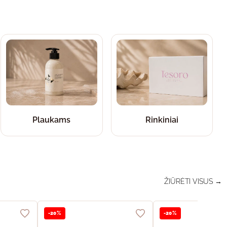
Plaukams
Rinkiniai
ŽIŪRĖTI VISUS →
-20%
-20%