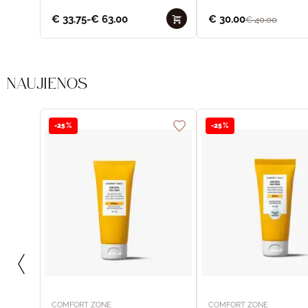
€
33.75
-
€
63.00
€
30.00
€
40.00
NAUJIENOS
-25%
-25%
COMFORT ZONE
COMFORT ZONE