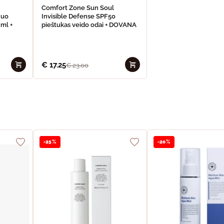
Comfort Zone Sun Soul
nuo
Invisible Defense SPF50
 ml +
pieštukas veido odai + DOVANA
€
17.25
€
23.00
-25%
-20%