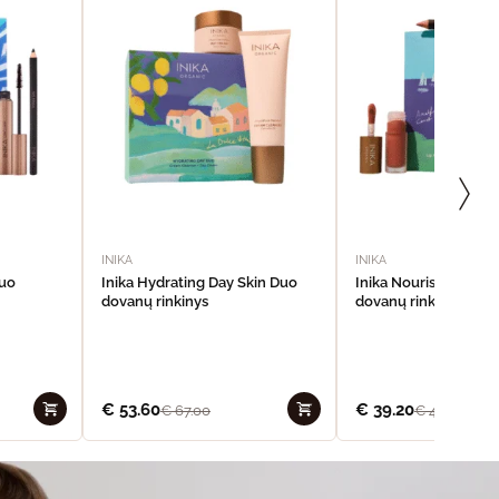
INIKA
INIKA
Duo
Inika Hydrating Day Skin Duo
Inika Nourishing Lip 
dovanų rinkinys
dovanų rinkinys
€
53.60
€
39.20
€
67.00
€
49.00