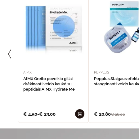
AIMX
PEPPLUS
AIMX Greito poveikio giliai
Pepplus Staigaus efekt
drėkinanti veido kaukė su
stangrinanti veido kaukė
peptidais AIMX Hydrate Me
€
4.50
-
€
23.00
€
20.80
€
26.00