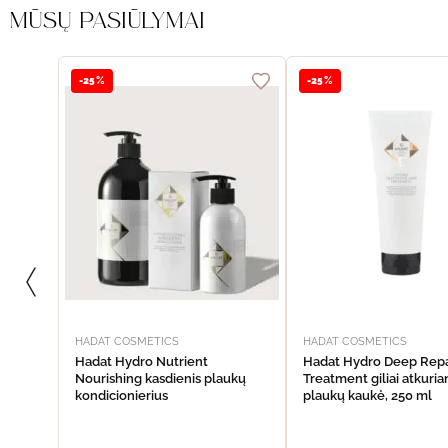
MŪSŲ PASIŪLYMAI
-25%
-25%
HADAT COSMETICS
HADAT COSMETICS
Hadat Hydro Nutrient
Hadat Hydro Deep Repa
Nourishing kasdienis plaukų
Treatment giliai atkuria
kondicionierius
plaukų kaukė, 250 ml