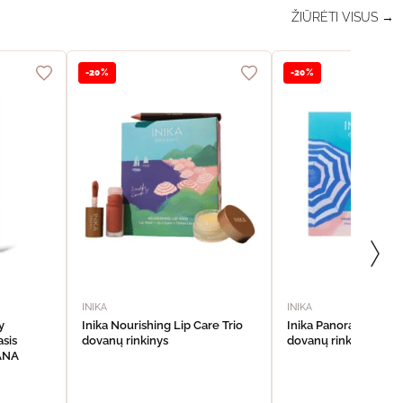
ŽIŪRĖTI VISUS →
-20%
-20%
INIKA
INIKA
y
Inika Nourishing Lip Care Trio
Inika Panoramic Eye
sis
dovanų rinkinys
dovanų rinkinys
VANA