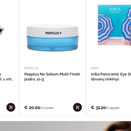
PEPPLUS
INIKA
o
Pepplus No Sebum Multi Finish
Inika Panoramic Eye 
, 1 vnt.
pudra, 10 g
dovanų rinkinys
€
20.00
€
31.20
€
25.00
€
39.00