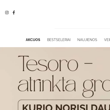
Pereiti
prie
turinio
AKCIJOS
BESTSELERIAI
NAUJIENOS
VEI