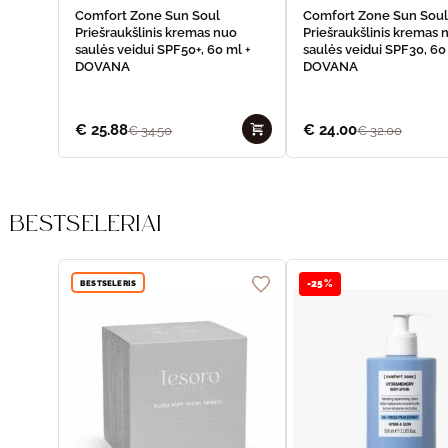
Comfort Zone Sun Soul
Comfort Zone Sun Soul
Priešraukšlinis kremas nuo
Priešraukšlinis kremas 
saulės veidui SPF50+, 60 ml +
saulės veidui SPF30, 60
DOVANA
DOVANA
€
25.88
€
24.00
€
34.50
€
32.00
BESTSELERIAI
BESTSELERIS
-25%