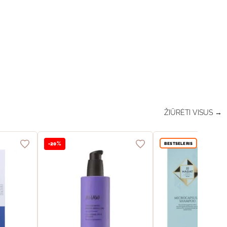
ŽIŪRĖTI VISUS →
BESTSELERIS
-20%