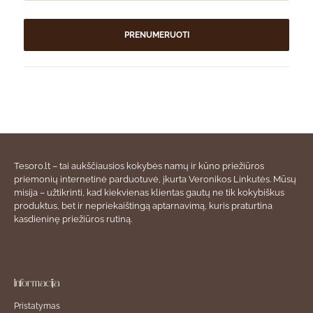
PRENUMERUOTI
Tesoro.lt – tai aukščiausios kokybės namų ir kūno priežiūros
priemonių internetinė parduotuvė, įkurta Veronikos Linkutės. Mūsų
misija – užtikrinti, kad kiekvienas klientas gautų ne tik kokybiškus
produktus, bet ir nepriekaištingą aptarnavimą, kuris praturtina
kasdieninę priežiūros rutiną.
Informacija
Pristatymas