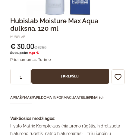
Hubislab Moisture Max Aqua
dulksna, 120 ml
HUBISLAB
30.00
€
37.50
€
Sutaupote:
7.50 €
Prieinamumas:
Turime
Į KREPŠELĮ
APRAŠYMAS
PAPILDOMA INFORMACIJA
ATSILIEPIMAI (0)
Veikliosios medžiagos:
Hyalo Matrix Kompleksas (hialurono rūgštis, hidrolizuota
hialurono rūgštis, natrio hialuronatas) – trijų junginių