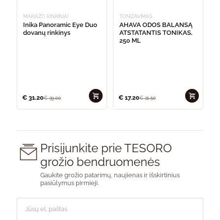
MAKIAŽO RINKINIAI
TONIZAVIMAS
Inika Panoramic Eye Duo
AHAVA ODOS BALANSĄ
dovanų rinkinys
ATSTATANTIS TONIKAS,
250 ML
€
31.20
€
17.20
€
39.00
€
21.50
Prisijunkite prie TESORO
grožio bendruomenės
Gaukite grožio patarimų, naujienas ir išskirtinius
pasiūlymus pirmieji.