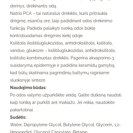
derinys, drėkinantis odą.
Natrio PCA – tai natūralus drėkiklis, kuris pritraukia
drėgmę, esančią ore, taip padidinant odos drėkinimo
funkciją. Padeda palaikyti sveiką odos būklę
kontroliuodamas drėgmės kiekį odoje.
Ksilitolis (ksilitilugliukozidas, anhidroksilitolis, ksilitolis,
vanduo, gliukozė) – ksilitilugliukozidas, anhidroksilitolis,
ksilitolio kombinuotas drėkiklis. Pagerina akvaporino-3
susidarymą epidermyje ir padidina keramidų gamybą,
kad būtų skatinama pagrindinių baltymų raginiame
sluoksnyje sintezė.
Naudojimo būdas:
Po odos valymo užpurkškite veidą. Galite dulksną naudoti
kaip toniką ar purkšti ant makiažo. Jei reikia, naudokite
pakartotinai.
Sudėtis:
Water, Dipropylene Glycol, Butylene Glycol, Glycerin, 1,2-
Hexanediol, Glyceryl Caprylate, Betaine,