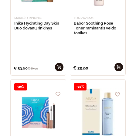
MAKIAŽO RINKINIAI
TONIZAVIMAS
Inika Hydrating Day Skin
Babor Soothing Rose
Duo dovanų rinkinys
Toner raminantis veido
tonikas
€
29.90
€
53.60
€
67.00
-20%
-20%