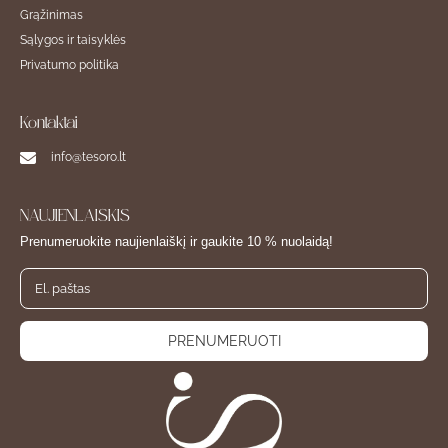
Grąžinimas
Sąlygos ir taisyklės
Privatumo politika
Kontaktai
info@tesoro.lt
NAUJIENLAIŠKIS
Prenumeruokite naujienlaiškį ir gaukite 10 % nuolaidą!
PRENUMERUOTI