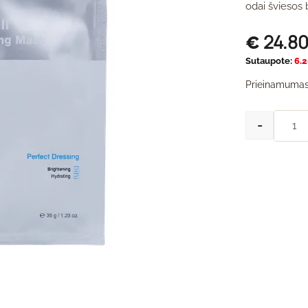
odai šviesos 
24.8
€
Sutaupote:
6.
Prieinamumas
-