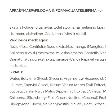
APRAŠYMAS
PAPILDOMA INFORMACIJA
ATSILIEPIMAI (0)
Skatina kolageno gamybą, todėl slopinama melanino biosinte
strazdanų atsiradimo. Oda tampa šviesi ir skaisti.
Veikliosios medžiagos:
Rožių (Rosa Centifolia) žiedų ekstraktas, mango (Mangifera In
Chiloensis) vaisių ekstraktas, žaliosios arbatos (Camellia Si
Granatum) vaisių ekstraktas, papajos (Carica Papaya) vaisių 
ekstraktas.
Sudėtis:
Water, Butylene Glycol, Glycerin, Arginine, 1,2-Hexanediol
Laurate, Caprylyl Glycol, Illicium Verum (Anise) Fruit Extra
Sulfosuccinate, Pyrus Malus (Apple) Fruit Extract, Vinegar, M
Chiloensis (Strawberry) Fruit, Cocos Nucifera (Coconut) Fruit
Dipropylene Glycol, Malva Sylvestris (Mallow) Leaf Extract,