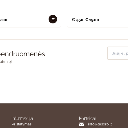
2.00
€
4.50
-
€
19.00
o bendruomenės
pirmieji.
Informacija
Kontaktai
Pristatymas
info@tesoro.lt