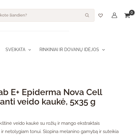
dukto kiekis: Hubislab E+ Epiderma Nova Cell šviesinanti veido kauk
s
SVEIKATA
RINKINIAI IR DOVANŲ IDĖJOS
ab E+ Epiderma Nova Cell
nanti veido kaukė, 5x35 g
akštinė veido kaukė su rožių ir mango ekstraktais
 ir netolygiam tonui. Slopina melanino gamybą ir suteikia