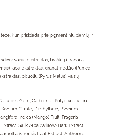
zė, kuri prisideda prie pigmentinių dėmių ir
dica) vaisių ekstraktas, braškių (Fragaria
nensis) lapų ekstraktas, granatmedžio (Punica
ekstraktas, obuolių (Pyrus Malus) vaisių
, Cellulose Gum, Carbomer, Polyglyceryl-10
ct, Sodium Citrate, Diethylhexyl Sodium
angifera Indica (Mango) Fruit, Fragaria
 Extract, Salix Alba (Willow) Bark Extract,
 Camellia Sinensis Leaf Extract, Anthemis