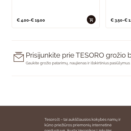
€
4.00
-
€
19.00
€
3.50
-
€
1
Prisijunkite prie TESORO groži
Gaukite grožio patarimų, naujienas ir išskirtinius pasiūlymus 
Tesoro.lt – tai aukščiausios kokybės namų ir
kūno priežiūros priemonių internetinė
parduotuvė, įkurta Veronikos Linkutės.