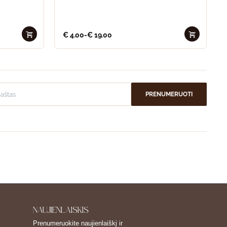
€
4.00
-
€
19.00
PRENUMERUOTI
NAUJIENLAIŠKIS
Prenumeruokite naujienlaiškį ir