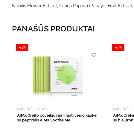
Nobilis Flower Extract, Carica Papaya (Papaya) Fruit Extract
PANAŠŪS PRODUKTAI
This
-43%
product
-40%
has
multiple
variants.
The
options
may
be
chosen
on
the
product
LAKŠTINĖS KAUKĖS
LAKŠTINĖS 
page
AIMX Greito poveikio raminanti veido kaukė
AIMX Drėkin
su peptidais AIMX Soothe Me
su hialuro