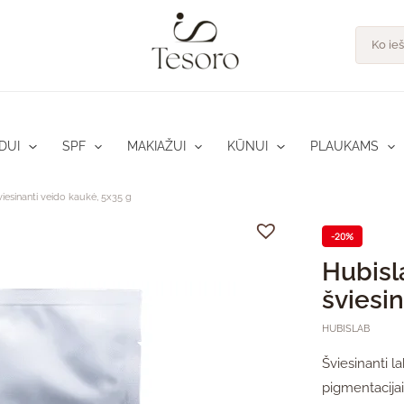
pro
Product
search
DUI
SPF
MAKIAŽUI
KŪNUI
PLAUKAMS
iesinanti veido kaukė, 5x35 g
-20%
Hubisl
šviesi
HUBISLAB
Šviesinanti l
pigmentacijai