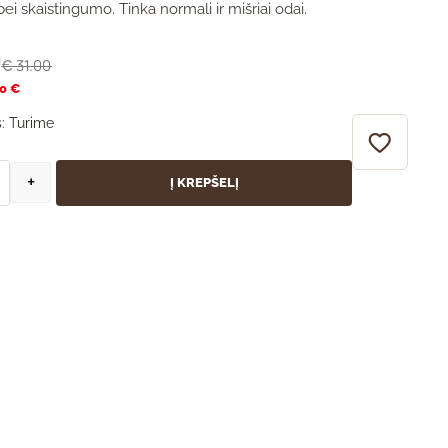
bei skaistingumo. Tinka normali ir mišriai odai.
0
31.00
€
20 €
:
Turime
+
Į KREPŠELĮ