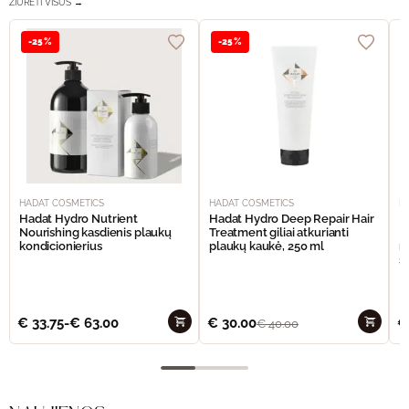
ŽIŪRĖTI VISUS →
-25%
-25%
HADAT COSMETICS
HADAT COSMETICS
H
Hadat Hydro Nutrient
Hadat Hydro Deep Repair Hair
H
Nourishing kasdienis plaukų
Treatment giliai atkurianti
M
kondicionierius
plaukų kaukė, 250 ml
m
š
€
33.75
-
€
63.00
€
30.00
€
€
40.00