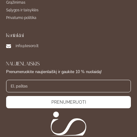
Grąžinimas
Sąlygos ir taisyklės
Privatumo politika
Kontaktai
info@tesoro.lt
NAUJIENLAIŠKIS
Prenumeruokite naujienlaiškį ir gaukite 10 % nuolaidą!
PRENUMERUOTI