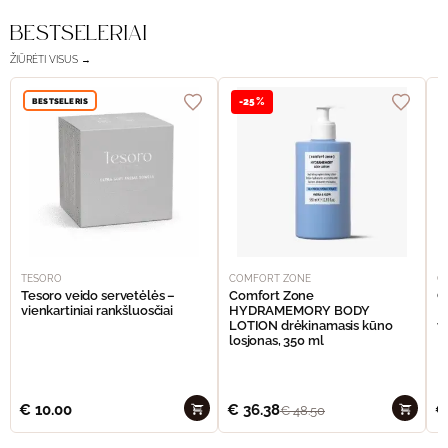
BESTSELERIAI
ŽIŪRĖTI VISUS →
BESTSELERIS
-25%
TESORO
COMFORT ZONE
C
Tesoro veido servetėlės –
Comfort Zone
C
vienkartiniai rankšluosčiai
HYDRAMEMORY BODY
M
LOTION drėkinamasis kūno
v
losjonas, 350 ml
€
10.00
€
36.38
€
€
48.50