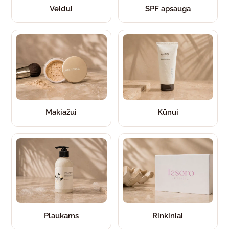
Veidui
SPF apsauga
Makiažui
Kūnui
Plaukams
Rinkiniai