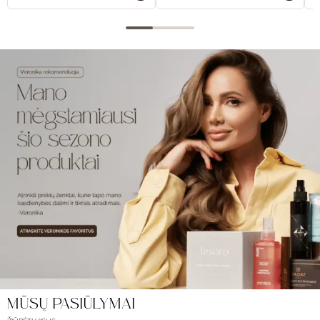
MŪSŲ PASIŪLYMAI