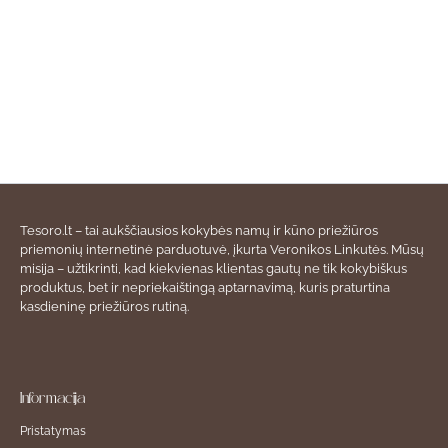
Tesoro.lt – tai aukščiausios kokybės namų ir kūno priežiūros
priemonių internetinė parduotuvė, įkurta Veronikos Linkutės. Mūsų
misija – užtikrinti, kad kiekvienas klientas gautų ne tik kokybiškus
produktus, bet ir nepriekaištingą aptarnavimą, kuris praturtina
kasdieninę priežiūros rutiną.
Informacija
Pristatymas