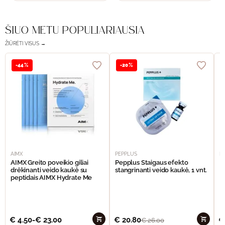
ŠIUO METU POPULIARIAUSIA
ŽIŪRĖTI VISUS →
-44%
-20%
AIMX
PEPPLUS
P
AIMX Greito poveikio giliai
Pepplus Staigaus efekto
P
drėkinanti veido kaukė su
stangrinanti veido kaukė, 1 vnt.
F
peptidais AIMX Hydrate Me
€
4.50
-
€
23.00
€
20.80
€
€
26.00