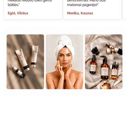
niekada nebuvo tokio geros
bendravimas. Mano oda
A
būklės.”
matomai pagerėjo!”
š
Eglė, Vilnius
Monika, Kaunas
S