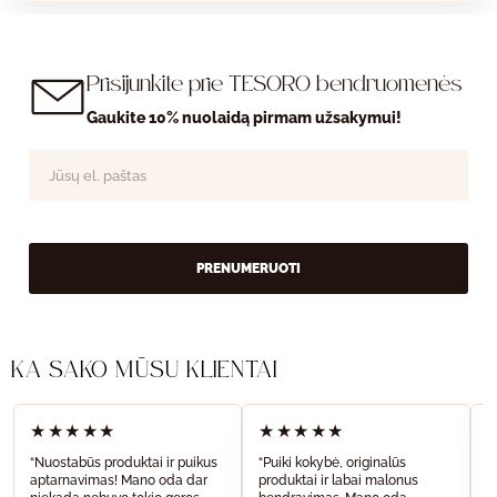
Prisijunkite prie TESORO bendruomenės
Gaukite 10% nuolaidą pirmam užsakymui!
PRENUMERUOTI
KĄ SAKO MŪSŲ KLIENTAI
★★★★★
★★★★★
“Nuostabūs produktai ir puikus
“Puiki kokybė, originalūs
“
aptarnavimas! Mano oda dar
produktai ir labai malonus
a