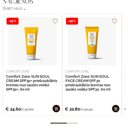
NAUJIENOS
ŽIŪRĖTI VISUS →
-25%
-25%
COMFORT ZONE
COMFORT ZONE
C
Comfort Zone SUN SOUL
Comfort Zone SUN SOUL
C
CREAM SPF50+ priešraukšlinis
FACE CREAM SPF30
I
kremas nuo saulės veidui
priešraukšlinis kremas nuo
S
SPF50+, 60 ml
saulės veidui SPF30, 60 ml
n
€
24.60
€
22.80
€
€
32.80
€
30.40