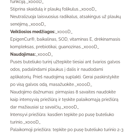
funkciją._x000D_
Stiprina skaidulą ir plaukų folikulus._x000D_
Neutralizuoja laisvuosius radikalus, atsakingus už plaukų
senėjimą._x000D_
Veikliosios medžiagos:
_x000D_
EpigenCur®, baikalinas, SOD, vitaminas E, drėkinamasis
kompleksas, prebiotikai, guanozinas._x000D_
Naudojimas:
_x000D_
Pusės buteliuko turinį užtepkite tiesiai ant švarios galvos
odos, padalindami plaukus į dalis ir naudodami
aplikatorių. Prieš naudojimą suplakti. Gerai paskirstykite
po visą galvos odą, masažuokite._x000D_
Naudojimo dažnumas: pirmąsias 8 savaites naudokite
kaip intensyvią priežiūrą ir tęskite palaikomąją priežiūrą
dar mažiausiai 12 savaičių._x000D_
Intensyvi priežiūra: kasdien tepkite po pusę buteliuko
turinio._x000D_
Palaikomoji priežiūra: tepkite po pusę buteliuko turinio 2-3