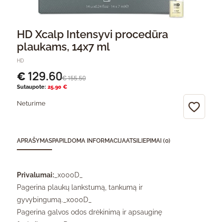
HD Xcalp Intensyvi procedūra
plaukams, 14x7 ml
HD
129.60
€
155.50
€
Sutaupote:
25.90 €
Neturime
APRAŠYMAS
PAPILDOMA INFORMACIJA
ATSILIEPIMAI (0)
Privalumai:
_x000D_
Pagerina plaukų lankstumą, tankumą ir
gyvybingumą._x000D_
Pagerina galvos odos drėkinimą ir apsauginę