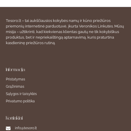
Tesoro.lt – tai aukščiausios kokybės namų ir kūno priežiūros
priemonių internetinė parduotuvė, įkurta Veronikos Linkutės. Mūsų
misija – užtikrinti, kad kiekvienas klientas gautų ne tik kokybiškus
produktus, bet ir nepriekaištingą aptarnavimą, kuris praturtina
kasdieninę priežiūros rutiną.
Informacija
Pristatymas
Grąžinimas
Sąlygos ir taisyklės
Privatumo politika
Kontaktai
info@tesoro.lt