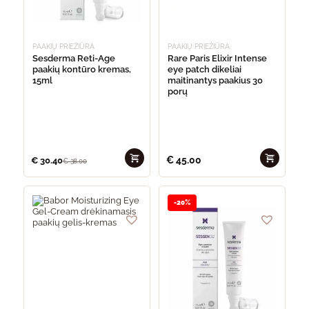
PAAKIŲ PRIEŽIŪRA
PAAKIŲ PRIEŽIŪRA
Sesderma Reti-Age
Rare Paris Elixir Intense
paakių kontūro kremas,
eye patch dikeliai
15ml
maitinantys paakius 30
porų
€
45.00
€
30.40
€
38.00
-20%