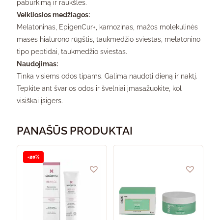
paburkimą ir raukšles.
Veikliosios medžiagos:
Melatoninas, EpigenCur+, karnozinas, mažos molekulinės
masės hialurono rūgštis, taukmedžio sviestas, melatonino
tipo peptidai, taukmedžio sviestas.
Naudojimas:
Tinka visiems odos tipams. Galima naudoti dieną ir naktį.
Tepkite ant švarios odos ir švelniai įmasažuokite, kol
visiškai įsigers.
PANAŠŪS PRODUKTAI
-20%