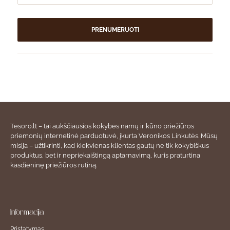
PRENUMERUOTI
Tesoro.lt – tai aukščiausios kokybės namų ir kūno priežiūros
priemonių internetinė parduotuvė, įkurta Veronikos Linkutės. Mūsų
misija – užtikrinti, kad kiekvienas klientas gautų ne tik kokybiškus
produktus, bet ir nepriekaištingą aptarnavimą, kuris praturtina
kasdieninę priežiūros rutiną.
Informacija
Pristatymas