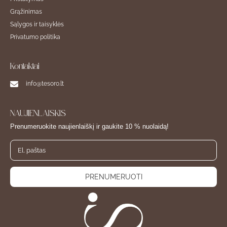
Grąžinimas
Sąlygos ir taisyklės
Privatumo politika
Kontaktai
info@tesoro.lt
NAUJIENLAIŠKIS
Prenumeruokite naujienlaiškį ir gaukite 10 % nuolaidą!
PRENUMERUOTI