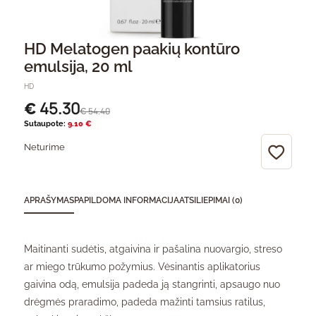
HD Melatogen paakių kontūro
emulsija, 20 ml
HD
45.30
€
54.40
€
Sutaupote:
9.10 €
Neturime
APRAŠYMAS
PAPILDOMA INFORMACIJA
ATSILIEPIMAI (0)
Maitinanti sudėtis, atgaivina ir pašalina nuovargio, streso
ar miego trūkumo požymius. Vėsinantis aplikatorius
gaivina odą, emulsija padeda ją stangrinti, apsaugo nuo
drėgmės praradimo, padeda mažinti tamsius ratilus,