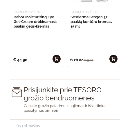
PAAKIŲ PRIEŽIŪRA
PAAKIŲ PRIEŽIŪRA
Babor Moisturizing Eye
Sesderma Sesgen 32
Gel-Cream drėkinamasis
paakių kontūro kremas,
paakių gelis-kremas
15 ml
€
44.90
€
28.00
€
35.00
Prisijunkite prie TESORO
grožio bendruomenės
Gaukite grožio patarimų, naujienas ir išskirtinius
pasiūlymus pirmieji.