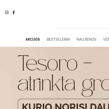
Pereiti
prie
turinio
AKCIJOS
BESTSELERIAI
NAUJIENOS
VEI