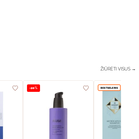
ŽIŪRĖTI VISUS →
BESTSELERIS
-20%