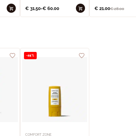
€
31.50
-
€
60.00
€
21.00
€
28.00
-25%
COMFORT ZONE