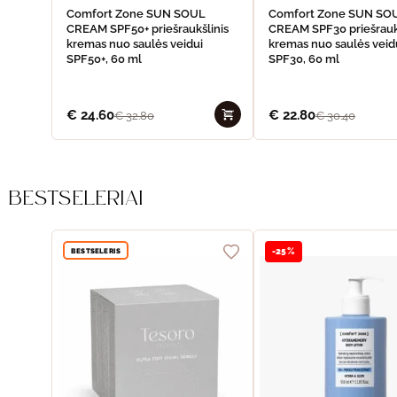
Comfort Zone SUN SOUL
Comfort Zone SUN SO
CREAM SPF50+ priešraukšlinis
CREAM SPF30 priešrauk
kremas nuo saulės veidui
kremas nuo saulės veid
SPF50+, 60 ml
SPF30, 60 ml
€
24.60
€
22.80
€
32.80
€
30.40
BESTSELERIAI
BESTSELERIS
-25%