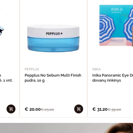
PEPPLUS
INIKA
o
Pepplus No Sebum Multi Finish
Inika Panoramic Eye 
, 1 vnt.
pudra, 10 g
dovanų rinkinys
€
20.00
€
31.20
€
25.00
€
39.00