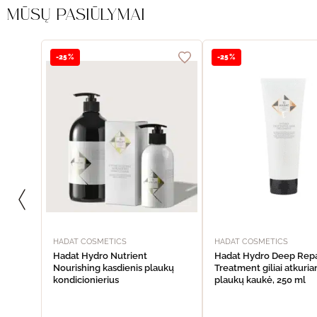
MŪSŲ PASIŪLYMAI
-25%
-25%
HADAT COSMETICS
HADAT COSMETICS
Hadat Hydro Nutrient
Hadat Hydro Deep Repa
Nourishing kasdienis plaukų
Treatment giliai atkuria
kondicionierius
plaukų kaukė, 250 ml