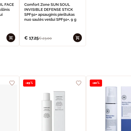
UL FACE
Comfort Zone SUN SOUL
šlinis
INVISIBLE DEFENSE STICK
ui
SPF50+ apsauginis pieštukas
nuo saulės veidui SPF50+, 9 g
€
17.25
€
23.00
-25%
-20%