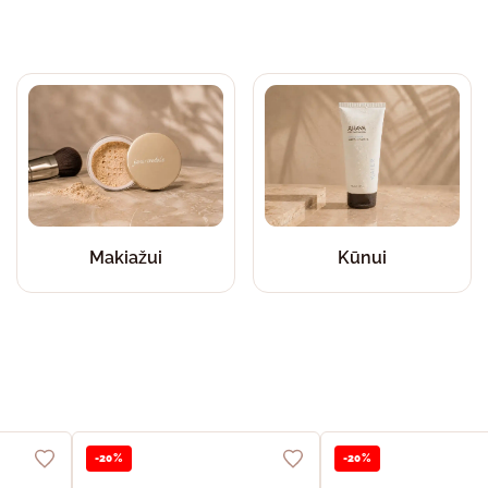
Makiažui
Kūnui
-20%
-20%