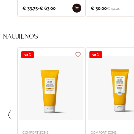
€
33.75
-
€
63.00
€
30.00
€
40.00
NAUJIENOS
-25%
-25%
COMFORT ZONE
COMFORT ZONE