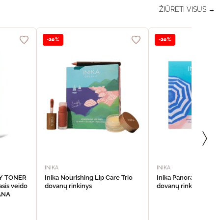
ŽIŪRĖTI VISUS →
-20%
-20%
INIKA
INIKA
DY TONER
Inika Nourishing Lip Care Trio
Inika Panoramic Eye
sis veido
dovanų rinkinys
dovanų rinkinys
VANA