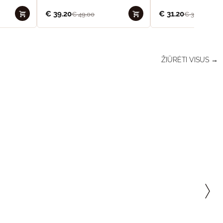
€
39.20
€
31.20
€
49.00
€
39.00
ŽIŪRĖTI VISUS →