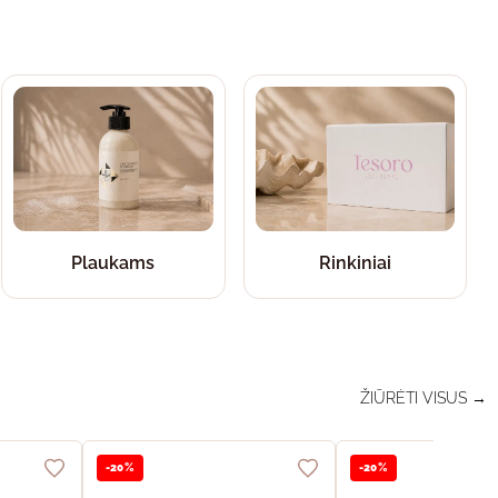
Plaukams
Rinkiniai
ŽIŪRĖTI VISUS →
-20%
-20%