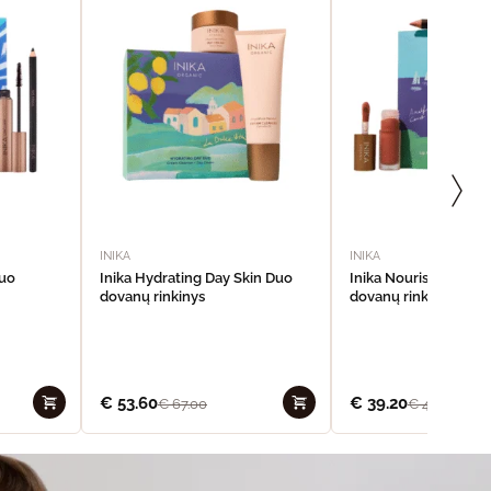
INIKA
INIKA
Duo
Inika Hydrating Day Skin Duo
Inika Nourishing Lip 
dovanų rinkinys
dovanų rinkinys
€
53.60
€
39.20
€
67.00
€
49.00