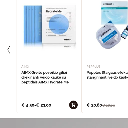
AIMX
PEPPLUS
AIMX Greito poveikio giliai
Pepplus Staigaus efekt
drėkinanti veido kaukė su
stangrinanti veido kaukė
peptidais AIMX Hydrate Me
€
4.50
-
€
23.00
€
20.80
€
26.00