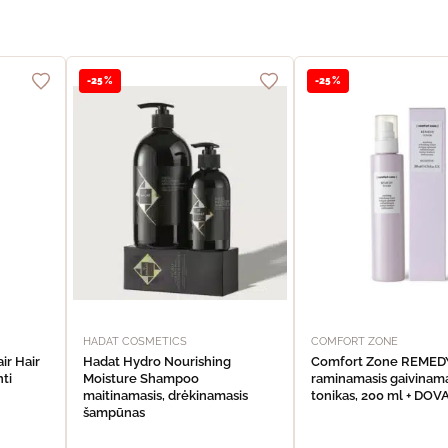
-25%
-25%
HADAT COSMETICS
COMFORT ZONE
ir Hair
Hadat Hydro Nourishing
Comfort Zone REME
nti
Moisture Shampoo
raminamasis gaivinama
maitinamasis, drėkinamasis
tonikas, 200 ml + DO
šampūnas