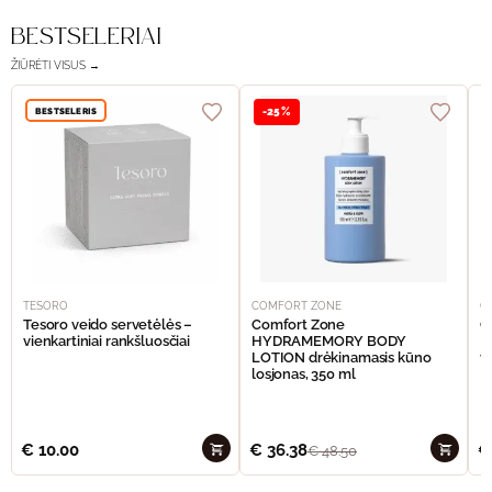
BESTSELERIAI
ŽIŪRĖTI VISUS →
BESTSELERIS
-25%
TESORO
COMFORT ZONE
C
Tesoro veido servetėlės –
Comfort Zone
C
vienkartiniai rankšluosčiai
HYDRAMEMORY BODY
M
LOTION drėkinamasis kūno
v
losjonas, 350 ml
€
10.00
€
36.38
€
€
48.50