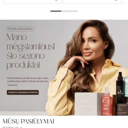
MŪSŲ PASIŪLYMAI