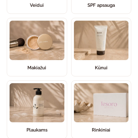
Veidui
SPF apsauga
Makiažui
Kūnui
Plaukams
Rinkiniai