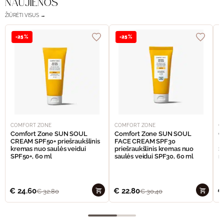
NAUJIENOS
ŽIŪRĖTI VISUS →
-25%
-25%
COMFORT ZONE
COMFORT ZONE
C
Comfort Zone SUN SOUL
Comfort Zone SUN SOUL
C
CREAM SPF50+ priešraukšlinis
FACE CREAM SPF30
I
kremas nuo saulės veidui
priešraukšlinis kremas nuo
S
SPF50+, 60 ml
saulės veidui SPF30, 60 ml
n
€
24.60
€
22.80
€
€
32.80
€
30.40