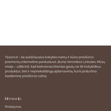
Tesoro.lt – tai aukščiausios kokybės namų ir kūno priežiūros
priemonių internetinė parduotuvė, įkurta Veronikos Linkutės. Mūsų
misija – užtikrinti, kad kiekvienas klientas gautų ne tik kokybiškus
produktus, bet ir nepriekaištingą aptarnavimą, kuris praturtina
kasdieninę priežiūros rutiną.
Informacija
Pristatymas