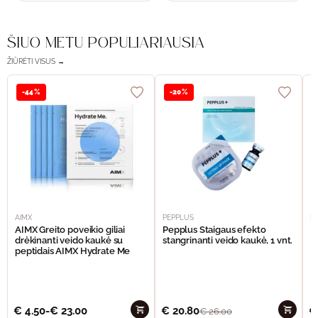
ŠIUO METU POPULIARIAUSIA
ŽIŪRĖTI VISUS →
-44%
-20%
AIMX
PEPPLUS
P
AIMX Greito poveikio giliai
Pepplus Staigaus efekto
P
drėkinanti veido kaukė su
stangrinanti veido kaukė, 1 vnt.
F
peptidais AIMX Hydrate Me
€
4.50
-
€
23.00
€
20.80
€
€
26.00