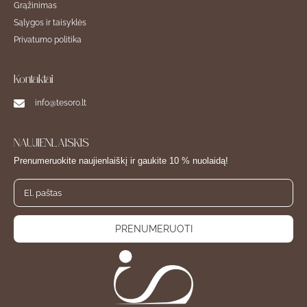
Grąžinimas
Sąlygos ir taisyklės
Privatumo politika
Kontaktai
info@tesoro.lt
NAUJIENLAIŠKIS
Prenumeruokite naujienlaiškį ir gaukite 10 % nuolaidą!
PRENUMERUOTI