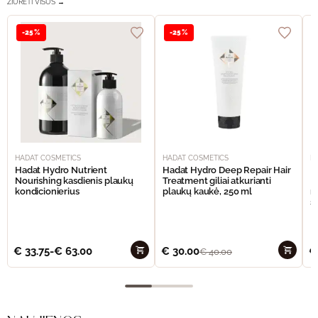
ŽIŪRĖTI VISUS →
-25%
-25%
HADAT COSMETICS
HADAT COSMETICS
H
Hadat Hydro Nutrient
Hadat Hydro Deep Repair Hair
H
Nourishing kasdienis plaukų
Treatment giliai atkurianti
M
kondicionierius
plaukų kaukė, 250 ml
m
š
€
33.75
-
€
63.00
€
30.00
€
€
40.00