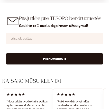
Prisijunkite prie TESORO bendruomenės
Gaukite 10% nuolaidą pirmam užsakymui!
PRENUMERUOTI
KĄ SAKO MŪSŲ KLIENTAI
★★★★★
★★★★★
“Nuostabūs produktai ir puikus
“Puiki kokybė, originalūs
“
aptarnavimas! Mano oda dar
produktai ir labai malonus
a