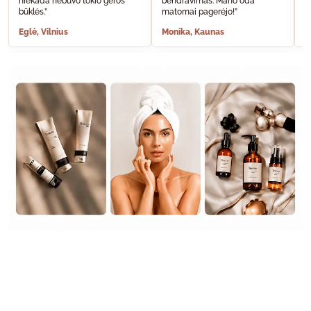
niekada nebuvo tokio geros
bendravimas. Mano oda
A
būklės.”
matomai pagerėjo!”
š
Eglė, Vilnius
Monika, Kaunas
S