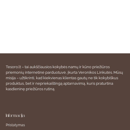
Tesoro.lt – tai aukščiausios kokybės namų ir kūno priežiūros
priemonių internetinė parduotuvė, įkurta Veronikos Linkutės. Mūsų
misija – užtikrinti, kad kiekvienas klientas gautų ne tik kokybiškus
produktus, bet ir nepriekaištingą aptarnavimą, kuris praturtina
kasdieninę priežiūros rutiną.
Informacija
Pristatymas