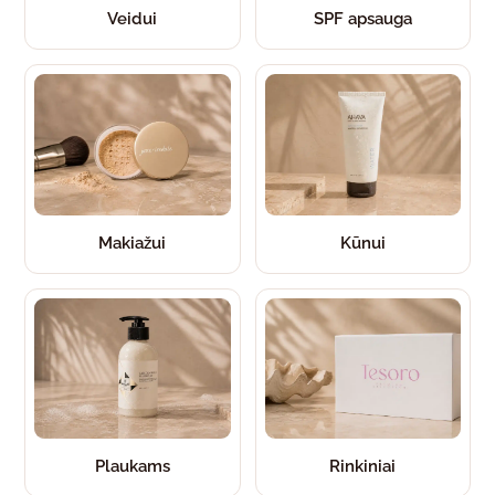
Veidui
SPF apsauga
Makiažui
Kūnui
Plaukams
Rinkiniai