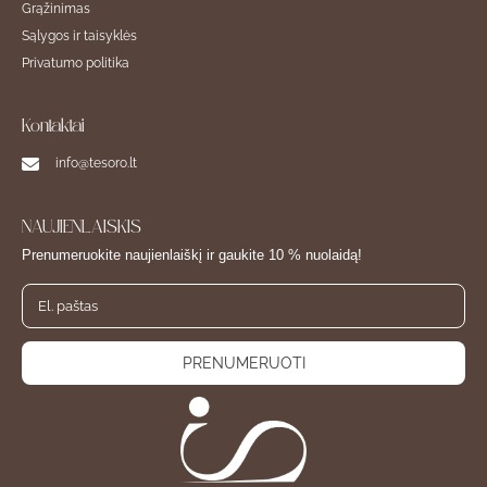
Grąžinimas
Sąlygos ir taisyklės
Privatumo politika
Kontaktai
info@tesoro.lt
NAUJIENLAIŠKIS
Prenumeruokite naujienlaiškį ir gaukite 10 % nuolaidą!
PRENUMERUOTI