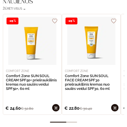
NAUJIENOS
ŽIŪRĖTI VISUS →
-25%
-25%
COMFORT ZONE
COMFORT ZONE
C
Comfort Zone SUN SOUL
Comfort Zone SUN SOUL
C
CREAM SPF50+ priešraukšlinis
FACE CREAM SPF30
I
kremas nuo saulės veidui
priešraukšlinis kremas nuo
S
SPF50+, 60 ml
saulės veidui SPF30, 60 ml
n
€
24.60
€
22.80
€
€
32.80
€
30.40