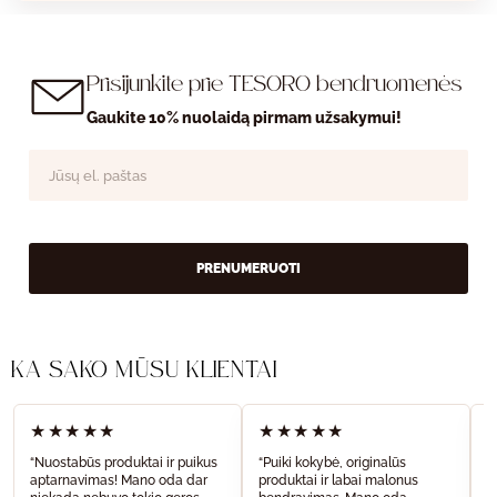
Prisijunkite prie TESORO bendruomenės
Gaukite 10% nuolaidą pirmam užsakymui!
PRENUMERUOTI
KĄ SAKO MŪSŲ KLIENTAI
★★★★★
★★★★★
“Nuostabūs produktai ir puikus
“Puiki kokybė, originalūs
“
aptarnavimas! Mano oda dar
produktai ir labai malonus
a