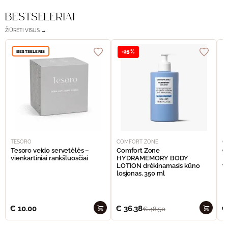
BESTSELERIAI
ŽIŪRĖTI VISUS →
BESTSELERIS
-25%
TESORO
COMFORT ZONE
C
Tesoro veido servetėlės –
Comfort Zone
C
vienkartiniai rankšluosčiai
HYDRAMEMORY BODY
M
LOTION drėkinamasis kūno
v
losjonas, 350 ml
€
10.00
€
36.38
€
€
48.50