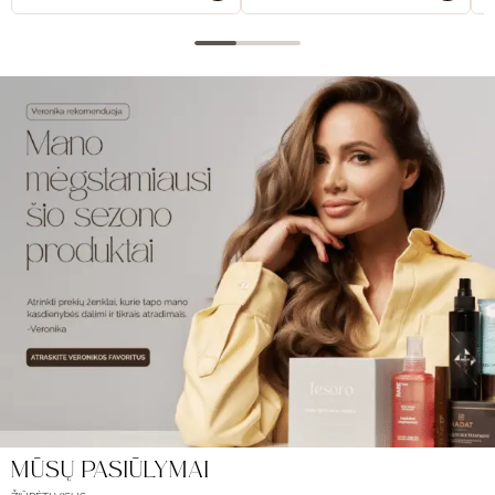
MŪSŲ PASIŪLYMAI