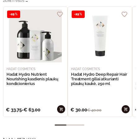
ŽIŪRĖTI VISUS →
-25%
-25%
HADAT COSMETICS
HADAT COSMETICS
H
Hadat Hydro Nutrient
Hadat Hydro Deep Repair Hair
H
Nourishing kasdienis plaukų
Treatment giliai atkurianti
M
kondicionierius
plaukų kaukė, 250 ml
m
š
€
33.75
-
€
63.00
€
30.00
€
€
40.00