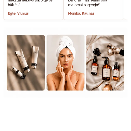
niekada nebuvo tokio geros
bendravimas. Mano oda
A
būklės.”
matomai pagerėjo!”
š
Eglė, Vilnius
Monika, Kaunas
S