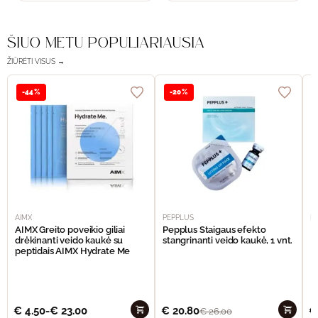
ŠIUO METU POPULIARIAUSIA
ŽIŪRĖTI VISUS →
-44%
-20%
AIMX
PEPPLUS
P
AIMX Greito poveikio giliai
Pepplus Staigaus efekto
P
drėkinanti veido kaukė su
stangrinanti veido kaukė, 1 vnt.
F
peptidais AIMX Hydrate Me
€
4.50
-
€
23.00
€
20.80
€
€
26.00