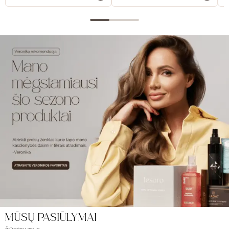
MŪSŲ PASIŪLYMAI