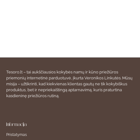
Tesoro.lt – tai aukščiausios kokybės namų ir kūno priežiūros
priemonių internetinė parduotuvė, įkurta Veronikos Linkutės. Mūsų
misija – užtikrinti, kad kiekvienas klientas gautų ne tik kokybiškus
produktus, bet ir nepriekaištingą aptarnavimą, kuris praturtina
kasdieninę priežiūros rutiną.
Informacija
Pristatymas