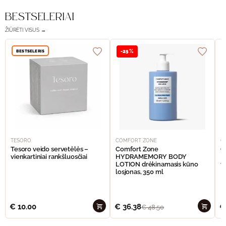
BESTSELERIAI
ŽIŪRĖTI VISUS →
BESTSELERIS
-25%
TESORO
COMFORT ZONE
C
Tesoro veido servetėlės –
Comfort Zone
C
vienkartiniai rankšluosčiai
HYDRAMEMORY BODY
M
LOTION drėkinamasis kūno
v
losjonas, 350 ml
€
10.00
€
36.38
€
€
48.50