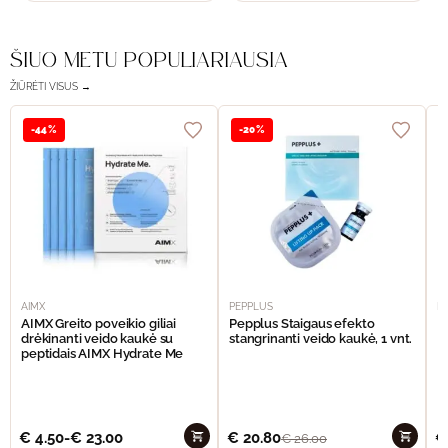
ŠIUO METU POPULIARIAUSIA
ŽIŪRĖTI VISUS →
-44%
-20%
AIMX
PEPPLUS
P
AIMX Greito poveikio giliai
Pepplus Staigaus efekto
P
drėkinanti veido kaukė su
stangrinanti veido kaukė, 1 vnt.
F
peptidais AIMX Hydrate Me
€
4.50
-
€
23.00
€
20.80
€
€
26.00