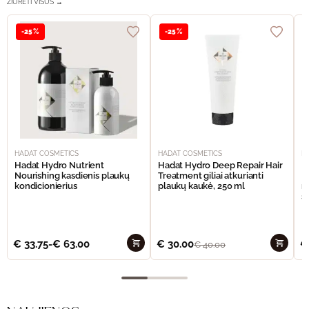
ŽIŪRĖTI VISUS →
-25%
-25%
HADAT COSMETICS
HADAT COSMETICS
H
Hadat Hydro Nutrient
Hadat Hydro Deep Repair Hair
H
Nourishing kasdienis plaukų
Treatment giliai atkurianti
M
kondicionierius
plaukų kaukė, 250 ml
m
š
€
33.75
-
€
63.00
€
30.00
€
€
40.00