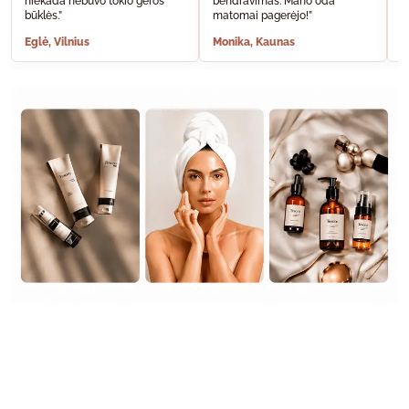
niekada nebuvo tokio geros
bendravimas. Mano oda
A
būklės.”
matomai pagerėjo!”
š
Eglė, Vilnius
Monika, Kaunas
S