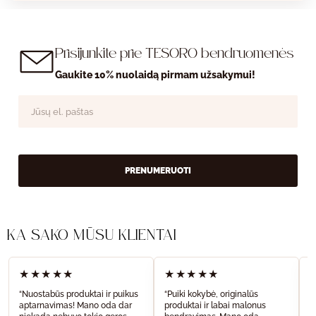
Prisijunkite prie TESORO bendruomenės
Gaukite 10% nuolaidą pirmam užsakymui!
PRENUMERUOTI
KĄ SAKO MŪSŲ KLIENTAI
★★★★★
★★★★★
“Nuostabūs produktai ir puikus
“Puiki kokybė, originalūs
“
aptarnavimas! Mano oda dar
produktai ir labai malonus
a