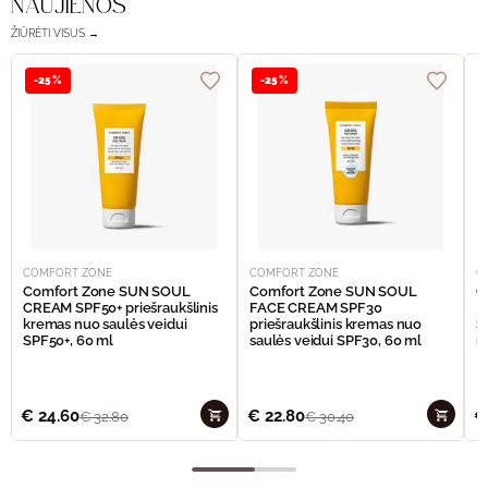
NAUJIENOS
ŽIŪRĖTI VISUS →
-25%
-25%
COMFORT ZONE
COMFORT ZONE
C
Comfort Zone SUN SOUL
Comfort Zone SUN SOUL
C
CREAM SPF50+ priešraukšlinis
FACE CREAM SPF30
I
kremas nuo saulės veidui
priešraukšlinis kremas nuo
S
SPF50+, 60 ml
saulės veidui SPF30, 60 ml
n
€
24.60
€
22.80
€
€
32.80
€
30.40