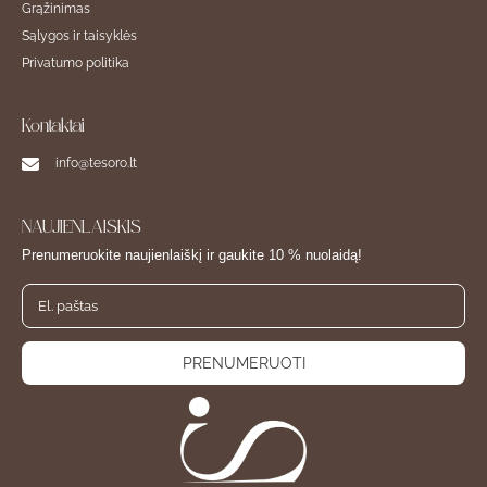
Grąžinimas
Sąlygos ir taisyklės
Privatumo politika
Kontaktai
info@tesoro.lt
NAUJIENLAIŠKIS
Prenumeruokite naujienlaiškį ir gaukite 10 % nuolaidą!
PRENUMERUOTI