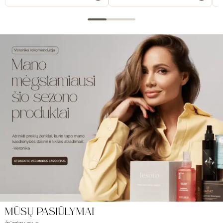
MŪSŲ PASIŪLYMAI