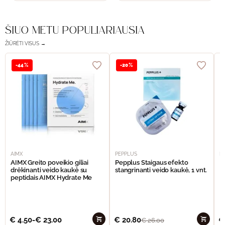
ŠIUO METU POPULIARIAUSIA
ŽIŪRĖTI VISUS →
-44%
-20%
AIMX
PEPPLUS
P
AIMX Greito poveikio giliai
Pepplus Staigaus efekto
P
drėkinanti veido kaukė su
stangrinanti veido kaukė, 1 vnt.
F
peptidais AIMX Hydrate Me
€
4.50
-
€
23.00
€
20.80
€
€
26.00