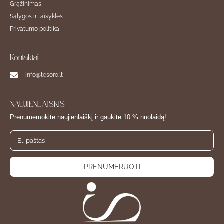
Grąžinimas
Sąlygos ir taisyklės
Privatumo politika
Kontaktai
info@tesoro.lt
NAUJIENLAIŠKIS
Prenumeruokite naujienlaiškį ir gaukite 10 % nuolaidą!
PRENUMERUOTI