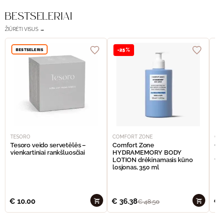
BESTSELERIAI
ŽIŪRĖTI VISUS →
BESTSELERIS
-25%
TESORO
COMFORT ZONE
C
Tesoro veido servetėlės –
Comfort Zone
C
vienkartiniai rankšluosčiai
HYDRAMEMORY BODY
M
LOTION drėkinamasis kūno
v
losjonas, 350 ml
€
10.00
€
36.38
€
€
48.50