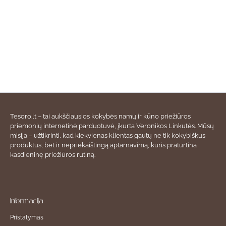
Tesoro.lt – tai aukščiausios kokybės namų ir kūno priežiūros
priemonių internetinė parduotuvė, įkurta Veronikos Linkutės. Mūsų
misija – užtikrinti, kad kiekvienas klientas gautų ne tik kokybiškus
produktus, bet ir nepriekaištingą aptarnavimą, kuris praturtina
kasdieninę priežiūros rutiną.
Informacija
Pristatymas