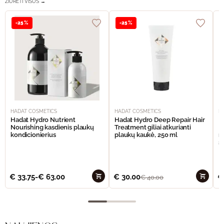
ŽIŪRĖTI VISUS →
-25%
-25%
HADAT COSMETICS
HADAT COSMETICS
H
Hadat Hydro Nutrient
Hadat Hydro Deep Repair Hair
H
Nourishing kasdienis plaukų
Treatment giliai atkurianti
M
kondicionierius
plaukų kaukė, 250 ml
m
š
€
33.75
-
€
63.00
€
30.00
€
€
40.00