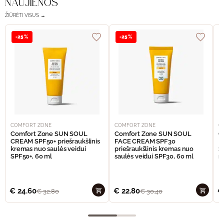
NAUJIENOS
ŽIŪRĖTI VISUS →
-25%
-25%
COMFORT ZONE
COMFORT ZONE
C
Comfort Zone SUN SOUL
Comfort Zone SUN SOUL
C
CREAM SPF50+ priešraukšlinis
FACE CREAM SPF30
I
kremas nuo saulės veidui
priešraukšlinis kremas nuo
S
SPF50+, 60 ml
saulės veidui SPF30, 60 ml
n
€
24.60
€
22.80
€
€
32.80
€
30.40