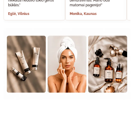
niekada nebuvo tokio geros
bendravimas. Mano oda
A
būklės.”
matomai pagerėjo!”
š
Eglė, Vilnius
Monika, Kaunas
S