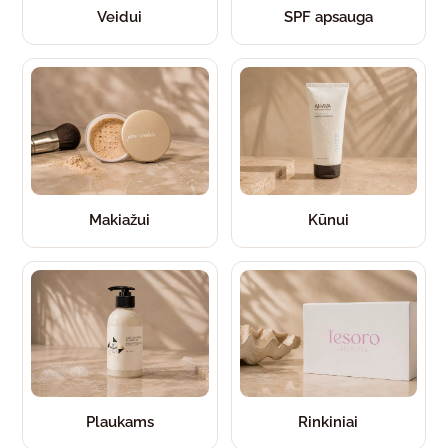
Veidui
SPF apsauga
Makiažui
Kūnui
Plaukams
Rinkiniai