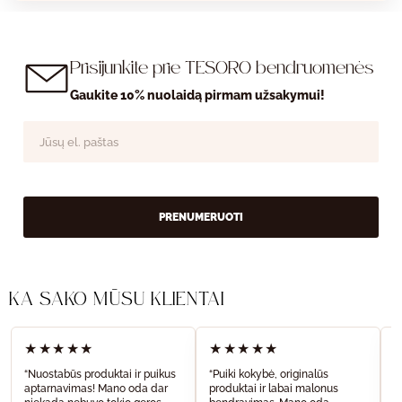
Prisijunkite prie TESORO bendruomenės
Gaukite 10% nuolaidą pirmam užsakymui!
PRENUMERUOTI
KĄ SAKO MŪSŲ KLIENTAI
★★★★★
★★★★★
“Nuostabūs produktai ir puikus
“Puiki kokybė, originalūs
“
aptarnavimas! Mano oda dar
produktai ir labai malonus
a