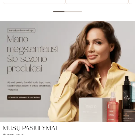
MŪSŲ PASIŪLYMAI