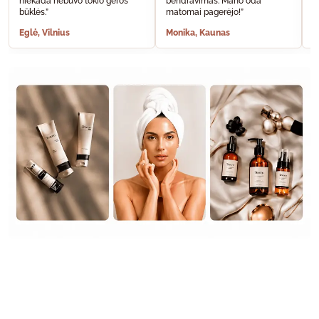
niekada nebuvo tokio geros
bendravimas. Mano oda
A
būklės.”
matomai pagerėjo!”
š
Eglė, Vilnius
Monika, Kaunas
S