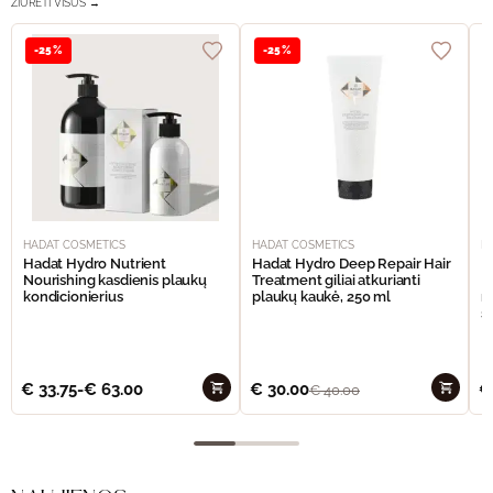
ŽIŪRĖTI VISUS →
-25%
-25%
HADAT COSMETICS
HADAT COSMETICS
H
Hadat Hydro Nutrient
Hadat Hydro Deep Repair Hair
H
Nourishing kasdienis plaukų
Treatment giliai atkurianti
M
kondicionierius
plaukų kaukė, 250 ml
m
š
€
33.75
-
€
63.00
€
30.00
€
€
40.00