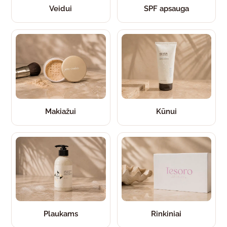
Veidui
SPF apsauga
Makiažui
Kūnui
Plaukams
Rinkiniai