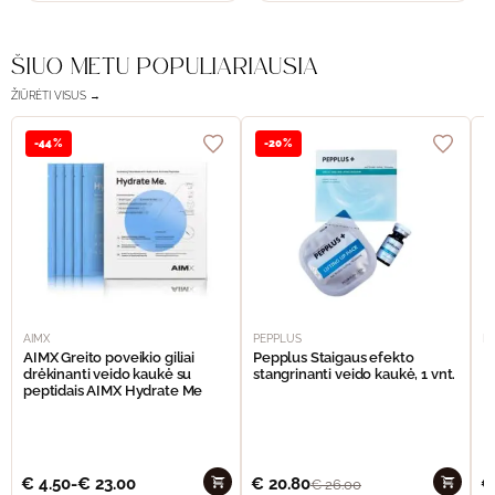
ŠIUO METU POPULIARIAUSIA
ŽIŪRĖTI VISUS →
-44%
-20%
AIMX
PEPPLUS
P
AIMX Greito poveikio giliai
Pepplus Staigaus efekto
P
drėkinanti veido kaukė su
stangrinanti veido kaukė, 1 vnt.
F
peptidais AIMX Hydrate Me
€
4.50
-
€
23.00
€
20.80
€
€
26.00