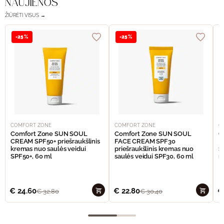
NAUJIENOS
ŽIŪRĖTI VISUS →
-25%
-25%
COMFORT ZONE
COMFORT ZONE
C
Comfort Zone SUN SOUL
Comfort Zone SUN SOUL
C
CREAM SPF50+ priešraukšlinis
FACE CREAM SPF30
I
kremas nuo saulės veidui
priešraukšlinis kremas nuo
S
SPF50+, 60 ml
saulės veidui SPF30, 60 ml
n
€
24.60
€
22.80
€
€
32.80
€
30.40