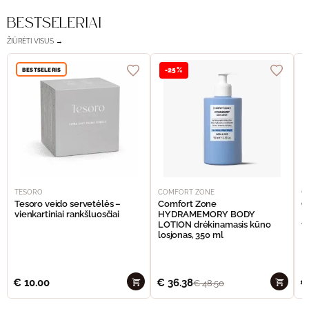
BESTSELERIAI
ŽIŪRĖTI VISUS →
BESTSELERIS
-25%
TESORO
COMFORT ZONE
C
Tesoro veido servetėlės –
Comfort Zone
C
vienkartiniai rankšluosčiai
HYDRAMEMORY BODY
M
LOTION drėkinamasis kūno
v
losjonas, 350 ml
€
10.00
€
36.38
€
€
48.50