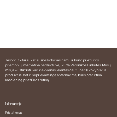
Tesoro.lt – tai aukščiausios kokybės namų ir kūno priežiūros
priemonių internetinė parduotuvė, įkurta Veronikos Linkutės. Mūsų
misija – užtikrinti, kad kiekvienas klientas gautų ne tik kokybiškus
produktus, bet ir nepriekaištingą aptarnavimą, kuris praturtina
kasdieninę priežiūros rutiną.
Informacija
Pristatymas