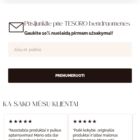
Prisijunkite prie TESORO bendruomenės
Gaukite 10% nuolaidą pirmam užsakymui!
PRENUMERUOTI
KĄ SAKO MŪSŲ KLIENTAI
★★★★★
★★★★★
“Nuostabūs produktai ir puikus
“Puiki kokybė, originalūs
“
aptarnavimas! Mano oda dar
produktai ir labai malonus
a