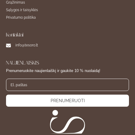
Grąžinimas
Sąlygos ir taisyklės
Privatumo politika
Kontaktai
info@tesoro.lt
NAUJIENLAIŠKIS
Prenumeruokite naujienlaiškį ir gaukite 10 % nuolaidą!
PRENUMERUOTI