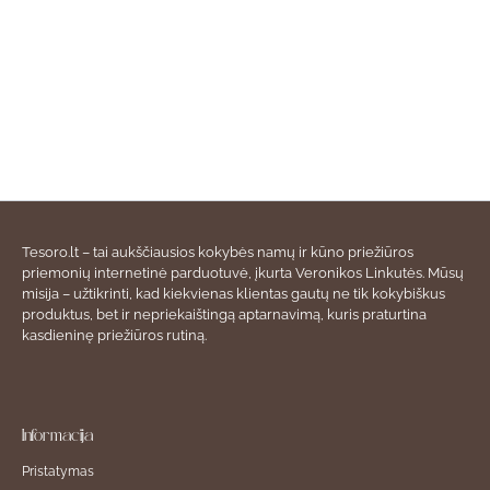
Tesoro.lt – tai aukščiausios kokybės namų ir kūno priežiūros
priemonių internetinė parduotuvė, įkurta Veronikos Linkutės. Mūsų
misija – užtikrinti, kad kiekvienas klientas gautų ne tik kokybiškus
produktus, bet ir nepriekaištingą aptarnavimą, kuris praturtina
kasdieninę priežiūros rutiną.
Informacija
Pristatymas