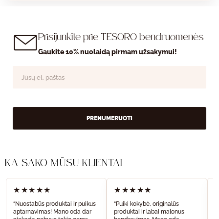
Prisijunkite prie TESORO bendruomenės
Gaukite 10% nuolaidą pirmam užsakymui!
PRENUMERUOTI
KĄ SAKO MŪSŲ KLIENTAI
★★★★★
★★★★★
“Nuostabūs produktai ir puikus
“Puiki kokybė, originalūs
“
aptarnavimas! Mano oda dar
produktai ir labai malonus
a