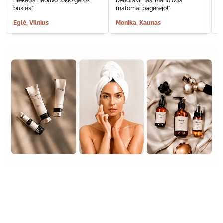
niekada nebuvo tokio geros
bendravimas. Mano oda
A
būklės.”
matomai pagerėjo!”
š
Eglė, Vilnius
Monika, Kaunas
S