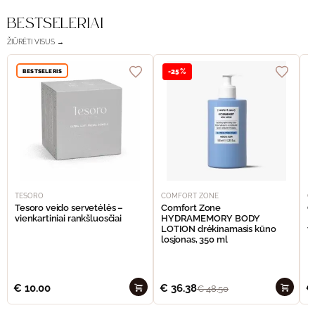
BESTSELERIAI
ŽIŪRĖTI VISUS →
BESTSELERIS
-25%
TESORO
COMFORT ZONE
C
Tesoro veido servetėlės –
Comfort Zone
C
vienkartiniai rankšluosčiai
HYDRAMEMORY BODY
M
LOTION drėkinamasis kūno
v
losjonas, 350 ml
€
10.00
€
36.38
€
€
48.50