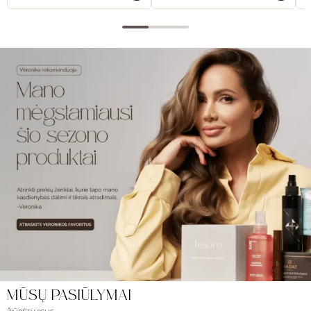
MŪSŲ PASIŪLYMAI