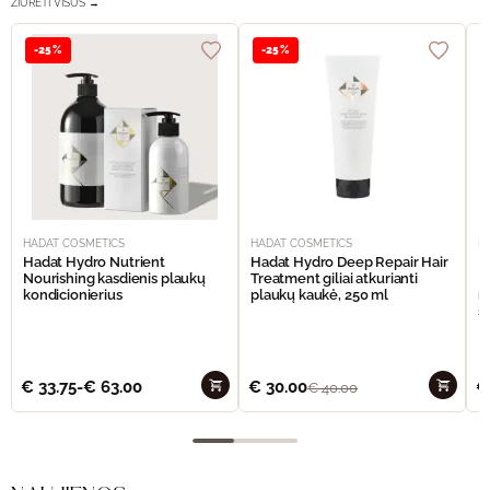
ŽIŪRĖTI VISUS →
-25%
-25%
HADAT COSMETICS
HADAT COSMETICS
H
Hadat Hydro Nutrient
Hadat Hydro Deep Repair Hair
H
Nourishing kasdienis plaukų
Treatment giliai atkurianti
M
kondicionierius
plaukų kaukė, 250 ml
m
š
€
33.75
-
€
63.00
€
30.00
€
€
40.00