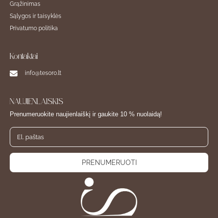
Grąžinimas
Sąlygos ir taisyklės
Privatumo politika
Kontaktai
info@tesoro.lt
NAUJIENLAIŠKIS
Prenumeruokite naujienlaiškį ir gaukite 10 % nuolaidą!
PRENUMERUOTI