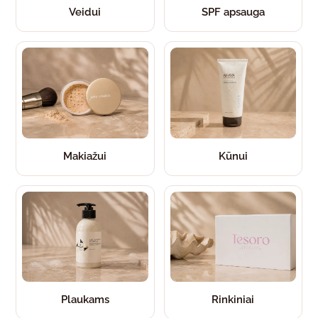
Veidui
SPF apsauga
Makiažui
Kūnui
Plaukams
Rinkiniai