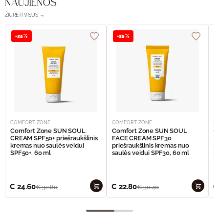
NAUJIENOS
ŽIŪRĖTI VISUS →
-25%
-25%
COMFORT ZONE
COMFORT ZONE
C
Comfort Zone SUN SOUL
Comfort Zone SUN SOUL
C
CREAM SPF50+ priešraukšlinis
FACE CREAM SPF30
I
kremas nuo saulės veidui
priešraukšlinis kremas nuo
S
SPF50+, 60 ml
saulės veidui SPF30, 60 ml
n
€
24.60
€
22.80
€
€
32.80
€
30.40