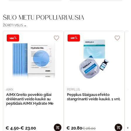
ŠIUO METU POPULIARIAUSIA
ŽIŪRĖTI VISUS →
-44%
-20%
AIMX
PEPPLUS
P
AIMX Greito poveikio giliai
Pepplus Staigaus efekto
P
drėkinanti veido kaukė su
stangrinanti veido kaukė, 1 vnt.
F
peptidais AIMX Hydrate Me
€
4.50
-
€
23.00
€
20.80
€
€
26.00