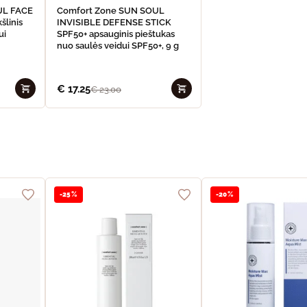
UL FACE
Comfort Zone SUN SOUL
šlinis
INVISIBLE DEFENSE STICK
ui
SPF50+ apsauginis pieštukas
nuo saulės veidui SPF50+, 9 g
€
17.25
€
23.00
-25%
-20%