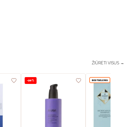
ŽIŪRĖTI VISUS →
BESTSELERIS
-20%