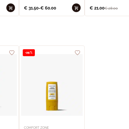
€
31.50
-
€
60.00
€
21.00
€
28.00
-25%
COMFORT ZONE