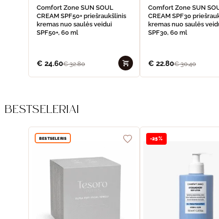
Comfort Zone SUN SOUL
Comfort Zone SUN SO
CREAM SPF50+ priešraukšlinis
CREAM SPF30 priešrauk
kremas nuo saulės veidui
kremas nuo saulės veid
SPF50+, 60 ml
SPF30, 60 ml
€
24.60
€
22.80
€
32.80
€
30.40
BESTSELERIAI
BESTSELERIS
-25%