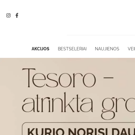
Pereiti
prie
turinio
AKCIJOS
BESTSELERIAI
NAUJIENOS
VEI