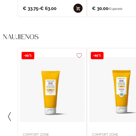
€
33.75
-
€
63.00
€
30.00
€
40.00
NAUJIENOS
-25%
-25%
COMFORT ZONE
COMFORT ZONE