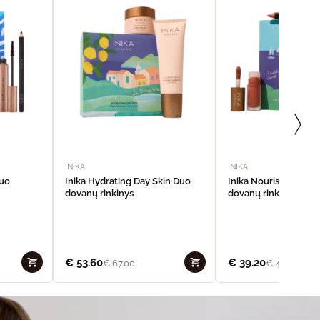
INIKA
INIKA
Duo
Inika Hydrating Day Skin Duo
Inika Nourishing Lip 
dovanų rinkinys
dovanų rinkinys
€
53.60
€
39.20
€
67.00
€
49.00