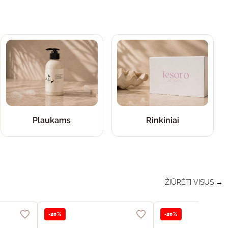
Plaukams
Rinkiniai
ŽIŪRĖTI VISUS →
-20%
-20%