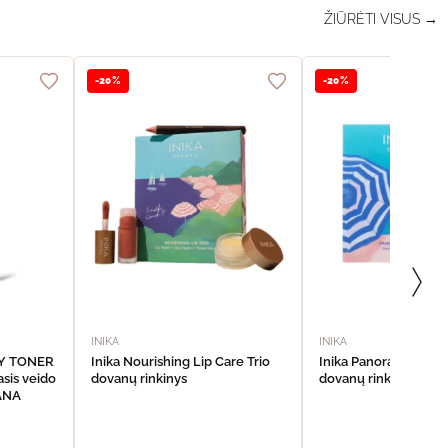
ŽIŪRĖTI VISUS →
-20%
-20%
INIKA
INIKA
DY TONER
Inika Nourishing Lip Care Trio
Inika Panoramic Eye
sis veido
dovanų rinkinys
dovanų rinkinys
VANA