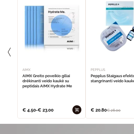
AIMX
PEPPLUS
AIMX Greito poveikio giliai
Pepplus Staigaus efekt
drėkinanti veido kaukė su
stangrinanti veido kaukė
peptidais AIMX Hydrate Me
€
4.50
-
€
23.00
€
20.80
€
26.00