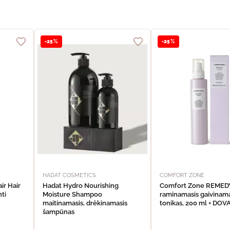
-25%
-25%
HADAT COSMETICS
COMFORT ZONE
ir Hair
Hadat Hydro Nourishing
Comfort Zone REME
nti
Moisture Shampoo
raminamasis gaivinama
maitinamasis, drėkinamasis
tonikas, 200 ml + DO
šampūnas