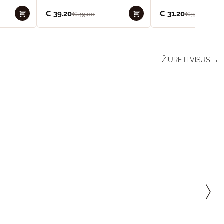
€
39.20
€
31.20
€
49.00
€
39.00
ŽIŪRĖTI VISUS →