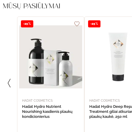
MŪSŲ PASIŪLYMAI
-25%
-25%
HADAT COSMETICS
HADAT COSMETICS
Hadat Hydro Nutrient
Hadat Hydro Deep Repa
Nourishing kasdienis plaukų
Treatment giliai atkuria
kondicionierius
plaukų kaukė, 250 ml