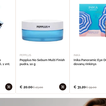
PEPPLUS
INIKA
o
Pepplus No Sebum Multi Finish
Inika Panoramic Eye 
, 1 vnt.
pudra, 10 g
dovanų rinkinys
€
20.00
€
31.20
€
25.00
€
39.00