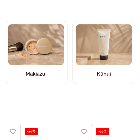
Makiažui
Kūnui
-20%
-20%