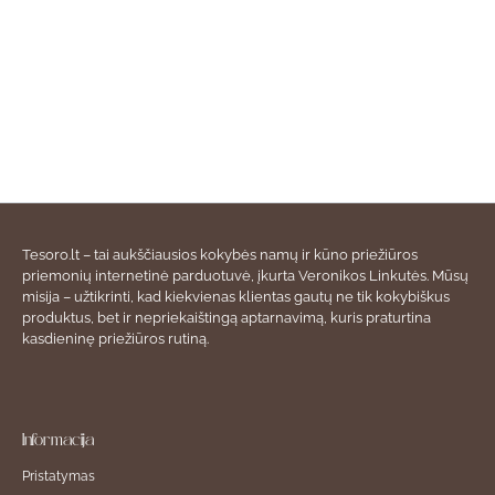
Tesoro.lt – tai aukščiausios kokybės namų ir kūno priežiūros
priemonių internetinė parduotuvė, įkurta Veronikos Linkutės. Mūsų
misija – užtikrinti, kad kiekvienas klientas gautų ne tik kokybiškus
produktus, bet ir nepriekaištingą aptarnavimą, kuris praturtina
kasdieninę priežiūros rutiną.
Informacija
Pristatymas