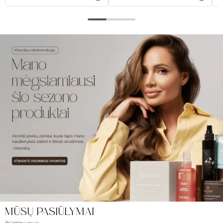
MŪSŲ PASIŪLYMAI