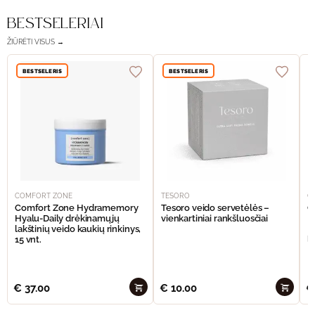
BESTSELERIAI
ŽIŪRĖTI VISUS →
BESTSELERIS
BESTSELERIS
COMFORT ZONE
TESORO
C
Comfort Zone Hydramemory
Tesoro veido servetėlės –
C
Hyalu-Daily drėkinamųjų
vienkartiniai rankšluosčiai
H
lakštinių veido kaukių rinkinys,
L
15 vnt.
l
€
37.00
€
10.00
€