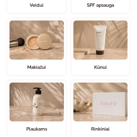
Veidui
SPF apsauga
Makiažui
Kūnui
Plaukams
Rinkiniai