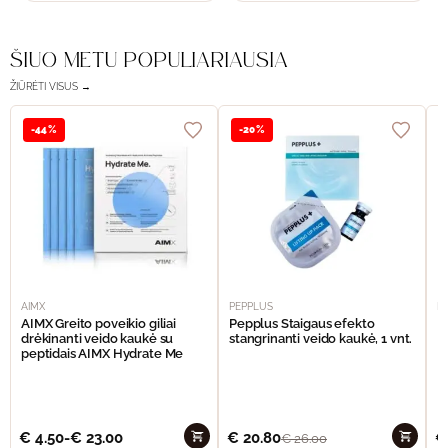
ŠIUO METU POPULIARIAUSIA
ŽIŪRĖTI VISUS →
-44%
-20%
AIMX
PEPPLUS
P
AIMX Greito poveikio giliai
Pepplus Staigaus efekto
P
drėkinanti veido kaukė su
stangrinanti veido kaukė, 1 vnt.
F
peptidais AIMX Hydrate Me
€
4.50
-
€
23.00
€
20.80
€
€
26.00