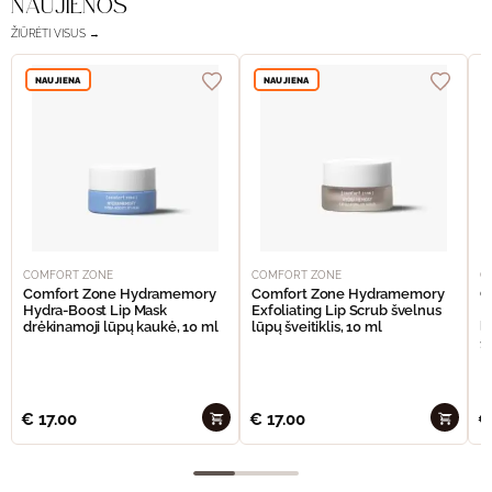
NAUJIENOS
ŽIŪRĖTI VISUS →
NAUJIENA
NAUJIENA
COMFORT ZONE
COMFORT ZONE
C
Comfort Zone Hydramemory
Comfort Zone Hydramemory
C
Hydra-Boost Lip Mask
Exfoliating Lip Scrub švelnus
H
drėkinamoji lūpų kaukė, 10 ml
lūpų šveitiklis, 10 ml
l
15
€
17.00
€
17.00
€