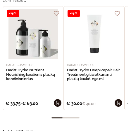
ŽIŪRĖTI VISUS →
-25%
-25%
HADAT COSMETICS
HADAT COSMETICS
H
Hadat Hydro Nutrient
Hadat Hydro Deep Repair Hair
H
Nourishing kasdienis plaukų
Treatment giliai atkurianti
M
kondicionierius
plaukų kaukė, 250 ml
m
š
€
33.75
-
€
63.00
€
30.00
€
€
40.00