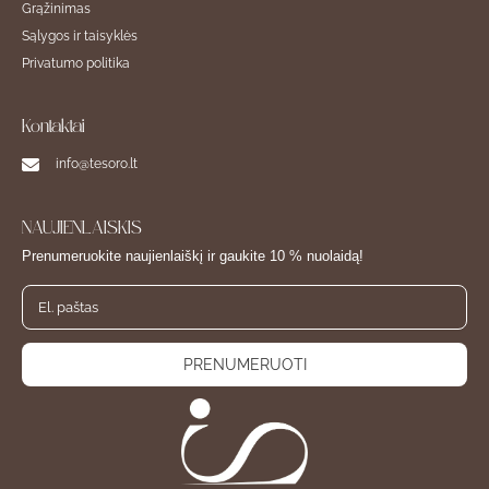
Grąžinimas
Sąlygos ir taisyklės
Privatumo politika
Kontaktai
info@tesoro.lt
NAUJIENLAIŠKIS
Prenumeruokite naujienlaiškį ir gaukite 10 % nuolaidą!
PRENUMERUOTI