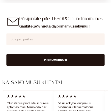
Prisijunkite prie TESORO bendruomenės
Gaukite 10% nuolaidą pirmam užsakymui!
PRENUMERUOTI
KĄ SAKO MŪSŲ KLIENTAI
★★★★★
★★★★★
“Nuostabūs produktai ir puikus
“Puiki kokybė, originalūs
“
aptarnavimas! Mano oda dar
produktai ir labai malonus
a