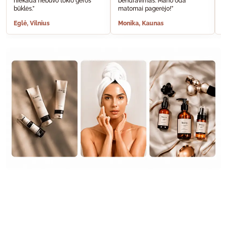
niekada nebuvo tokio geros
bendravimas. Mano oda
A
būklės.”
matomai pagerėjo!”
š
Eglė, Vilnius
Monika, Kaunas
S