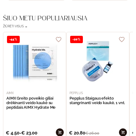
ŠIUO METU POPULIARIAUSIA
ŽIŪRĖTI VISUS →
-44%
-20%
AIMX
PEPPLUS
P
AIMX Greito poveikio giliai
Pepplus Staigaus efekto
P
drėkinanti veido kaukė su
stangrinanti veido kaukė, 1 vnt.
F
peptidais AIMX Hydrate Me
€
4.50
-
€
23.00
€
20.80
€
€
26.00