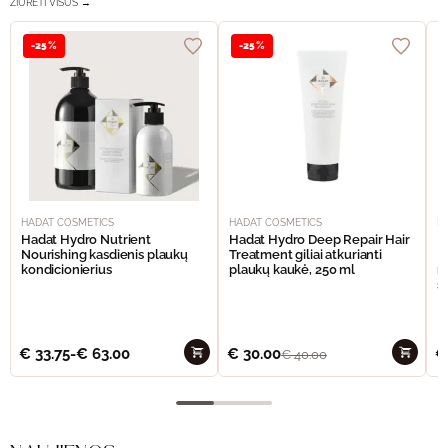
ŽIŪRĖTI VISUS →
-25%
-25%
HADAT COSMETICS
HADAT COSMETICS
H
Hadat Hydro Nutrient
Hadat Hydro Deep Repair Hair
H
Nourishing kasdienis plaukų
Treatment giliai atkurianti
M
kondicionierius
plaukų kaukė, 250 ml
m
š
€
33.75
-
€
63.00
€
30.00
€
€
40.00