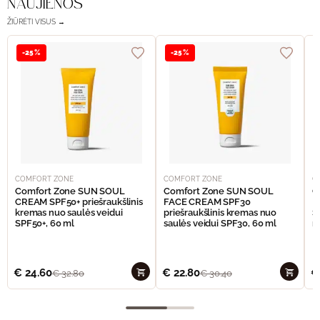
NAUJIENOS
ŽIŪRĖTI VISUS →
-25%
-25%
COMFORT ZONE
COMFORT ZONE
C
Comfort Zone SUN SOUL
Comfort Zone SUN SOUL
C
CREAM SPF50+ priešraukšlinis
FACE CREAM SPF30
I
kremas nuo saulės veidui
priešraukšlinis kremas nuo
S
SPF50+, 60 ml
saulės veidui SPF30, 60 ml
n
€
24.60
€
22.80
€
€
32.80
€
30.40