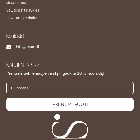
Grąžinimas
Sąlygos ir taisyklės
Privatumo politika
Kontaktai
info@tesoro.lt
NAUJIENLAIŠKIS
Prenumeruokite naujienlaiškį ir gaukite 10 % nuolaidą!
PRENUMERUOTI