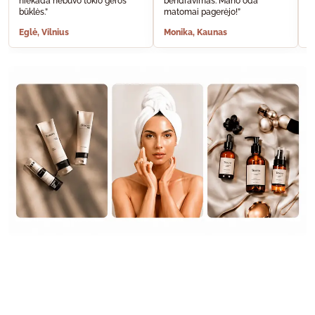
niekada nebuvo tokio geros
bendravimas. Mano oda
A
būklės.”
matomai pagerėjo!”
š
Eglė, Vilnius
Monika, Kaunas
S