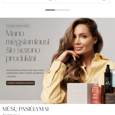
MŪSŲ PASIŪLYMAI