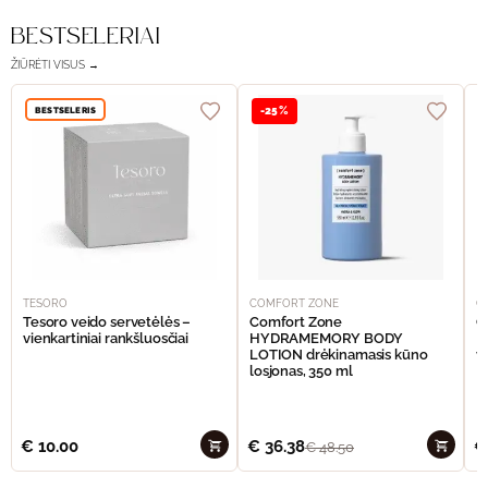
BESTSELERIAI
ŽIŪRĖTI VISUS →
BESTSELERIS
-25%
TESORO
COMFORT ZONE
C
Tesoro veido servetėlės –
Comfort Zone
C
vienkartiniai rankšluosčiai
HYDRAMEMORY BODY
M
LOTION drėkinamasis kūno
v
losjonas, 350 ml
€
10.00
€
36.38
€
€
48.50