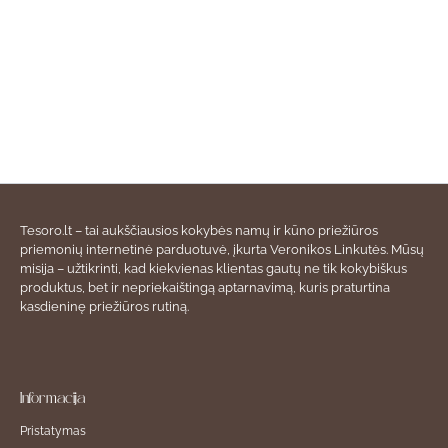
Tesoro.lt – tai aukščiausios kokybės namų ir kūno priežiūros
priemonių internetinė parduotuvė, įkurta Veronikos Linkutės. Mūsų
misija – užtikrinti, kad kiekvienas klientas gautų ne tik kokybiškus
produktus, bet ir nepriekaištingą aptarnavimą, kuris praturtina
kasdieninę priežiūros rutiną.
Informacija
Pristatymas