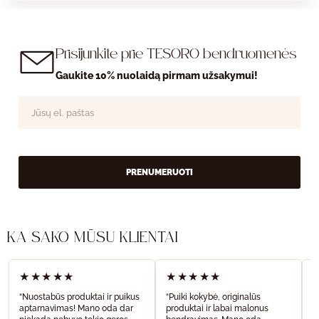
Prisijunkite prie TESORO bendruomenės
Gaukite 10% nuolaidą pirmam užsakymui!
PRENUMERUOTI
KĄ SAKO MŪSŲ KLIENTAI
★★★★★
★★★★★
“Nuostabūs produktai ir puikus
“Puiki kokybė, originalūs
“
aptarnavimas! Mano oda dar
produktai ir labai malonus
a