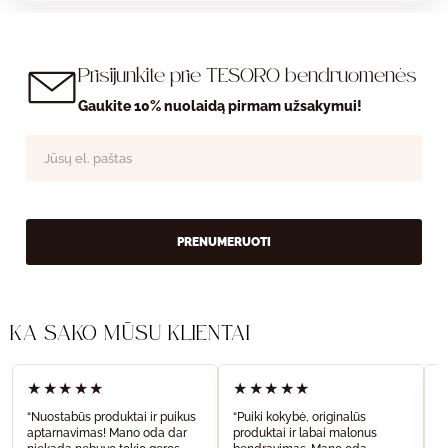
Prisijunkite prie TESORO bendruomenės
Gaukite 10% nuolaidą pirmam užsakymui!
PRENUMERUOTI
KĄ SAKO MŪSŲ KLIENTAI
★★★★★
★★★★★
“Nuostabūs produktai ir puikus
“Puiki kokybė, originalūs
“
aptarnavimas! Mano oda dar
produktai ir labai malonus
a