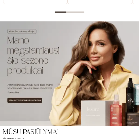
MŪSŲ PASIŪLYMAI