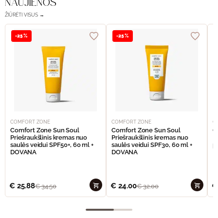
NAUJIENOS
ŽIŪRĖTI VISUS →
-25%
-25%
COMFORT ZONE
COMFORT ZONE
C
Comfort Zone Sun Soul
Comfort Zone Sun Soul
C
Priešraukšlinis kremas nuo
Priešraukšlinis kremas nuo
I
saulės veidui SPF50+, 60 ml +
saulės veidui SPF30, 60 ml +
p
DOVANA
DOVANA
€
25.88
€
24.00
€
€
34.50
€
32.00