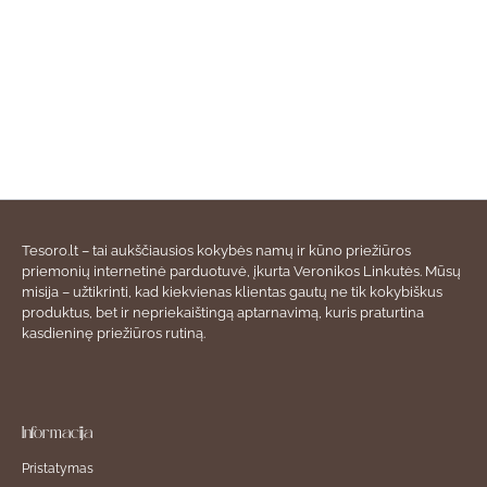
Tesoro.lt – tai aukščiausios kokybės namų ir kūno priežiūros
priemonių internetinė parduotuvė, įkurta Veronikos Linkutės. Mūsų
misija – užtikrinti, kad kiekvienas klientas gautų ne tik kokybiškus
produktus, bet ir nepriekaištingą aptarnavimą, kuris praturtina
kasdieninę priežiūros rutiną.
Informacija
Pristatymas