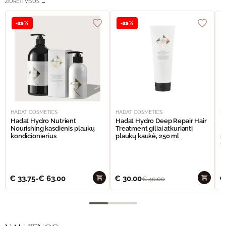
ŽIŪRĖTI VISUS →
-25%
-25%
HADAT COSMETICS
HADAT COSMETICS
H
Hadat Hydro Nutrient
Hadat Hydro Deep Repair Hair
H
Nourishing kasdienis plaukų
Treatment giliai atkurianti
M
kondicionierius
plaukų kaukė, 250 ml
m
š
€
33.75
-
€
63.00
€
30.00
€
€
40.00