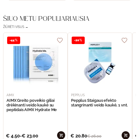
ŠIUO METU POPULIARIAUSIA
ŽIŪRĖTI VISUS →
-44%
-20%
AIMX
PEPPLUS
P
AIMX Greito poveikio giliai
Pepplus Staigaus efekto
P
drėkinanti veido kaukė su
stangrinanti veido kaukė, 1 vnt.
F
peptidais AIMX Hydrate Me
€
4.50
-
€
23.00
€
20.80
€
€
26.00