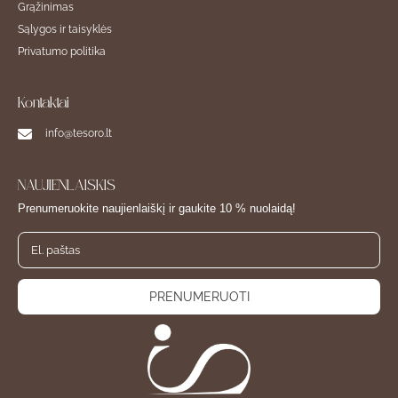
Grąžinimas
Sąlygos ir taisyklės
Privatumo politika
Kontaktai
info@tesoro.lt
NAUJIENLAIŠKIS
Prenumeruokite naujienlaiškį ir gaukite 10 % nuolaidą!
PRENUMERUOTI