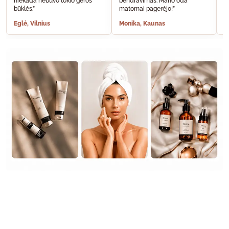
niekada nebuvo tokio geros
bendravimas. Mano oda
A
būklės.”
matomai pagerėjo!”
š
Eglė, Vilnius
Monika, Kaunas
S