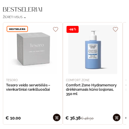
BESTSELERIAI
ŽIŪRĖTI VISUS →
BESTSELERIS
-25%
TESORO
COMFORT ZONE
C
Tesoro veido servetėlės –
Comfort Zone Hydramemory
C
vienkartiniai rankšluosčiai
drėkinamasis kūno losjonas,
m
350 ml
€
10.00
€
36.38
€
€
48.50