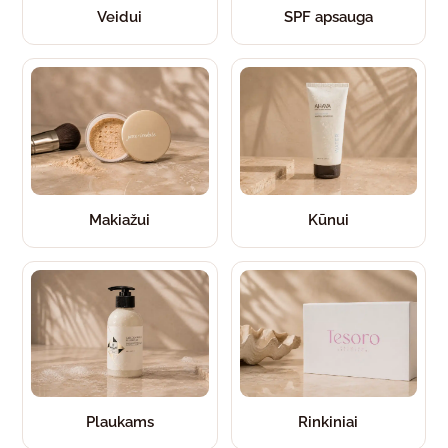
Veidui
SPF apsauga
Makiažui
Kūnui
Plaukams
Rinkiniai