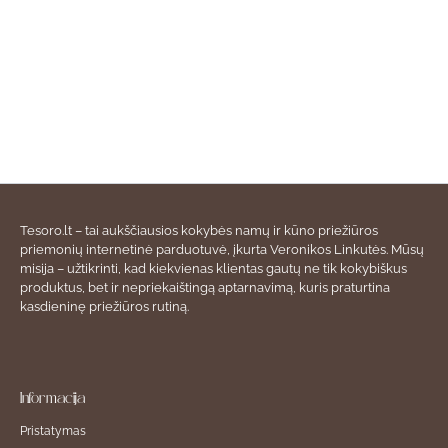
Tesoro.lt – tai aukščiausios kokybės namų ir kūno priežiūros
priemonių internetinė parduotuvė, įkurta Veronikos Linkutės. Mūsų
misija – užtikrinti, kad kiekvienas klientas gautų ne tik kokybiškus
produktus, bet ir nepriekaištingą aptarnavimą, kuris praturtina
kasdieninę priežiūros rutiną.
Informacija
Pristatymas