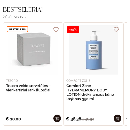
BESTSELERIAI
ŽIŪRĖTI VISUS →
BESTSELERIS
-25%
TESORO
COMFORT ZONE
C
Tesoro veido servetėlės –
Comfort Zone
C
vienkartiniai rankšluosčiai
HYDRAMEMORY BODY
M
LOTION drėkinamasis kūno
v
losjonas, 350 ml
€
10.00
€
36.38
€
€
48.50