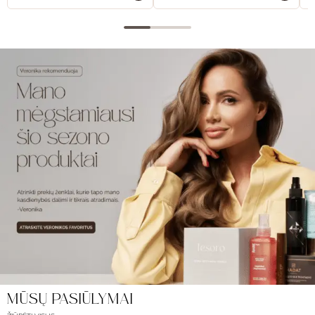
MŪSŲ PASIŪLYMAI