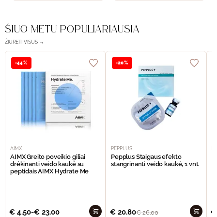
ŠIUO METU POPULIARIAUSIA
ŽIŪRĖTI VISUS →
-44%
-20%
AIMX
PEPPLUS
P
AIMX Greito poveikio giliai
Pepplus Staigaus efekto
P
drėkinanti veido kaukė su
stangrinanti veido kaukė, 1 vnt.
F
peptidais AIMX Hydrate Me
€
4.50
-
€
23.00
€
20.80
€
€
26.00