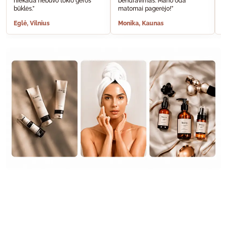
niekada nebuvo tokio geros
bendravimas. Mano oda
A
būklės.”
matomai pagerėjo!”
š
Eglė, Vilnius
Monika, Kaunas
S