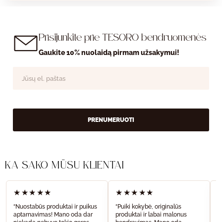
Prisijunkite prie TESORO bendruomenės
Gaukite 10% nuolaidą pirmam užsakymui!
PRENUMERUOTI
KĄ SAKO MŪSŲ KLIENTAI
★★★★★
★★★★★
“Nuostabūs produktai ir puikus
“Puiki kokybė, originalūs
“
aptarnavimas! Mano oda dar
produktai ir labai malonus
a