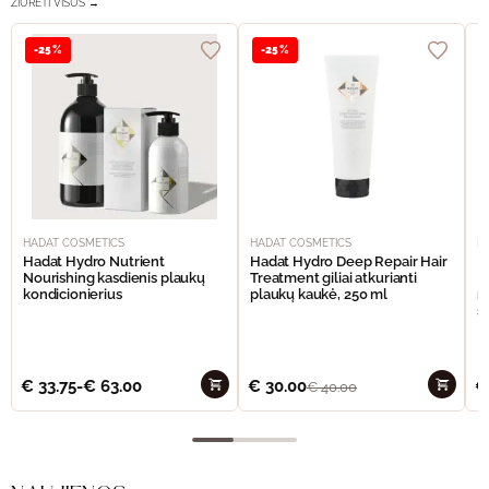
ŽIŪRĖTI VISUS →
-25%
-25%
HADAT COSMETICS
HADAT COSMETICS
H
Hadat Hydro Nutrient
Hadat Hydro Deep Repair Hair
H
Nourishing kasdienis plaukų
Treatment giliai atkurianti
M
kondicionierius
plaukų kaukė, 250 ml
m
š
€
33.75
-
€
63.00
€
30.00
€
€
40.00