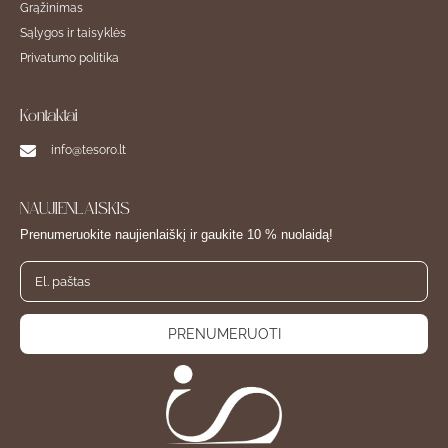
Grąžinimas
Sąlygos ir taisyklės
Privatumo politika
Kontaktai
info@tesoro.lt
NAUJIENLAIŠKIS
Prenumeruokite naujienlaiškį ir gaukite 10 % nuolaidą!
PRENUMERUOTI