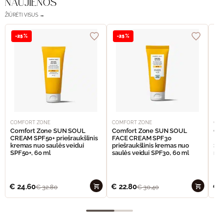
NAUJIENOS
ŽIŪRĖTI VISUS →
-25%
-25%
COMFORT ZONE
COMFORT ZONE
C
Comfort Zone SUN SOUL
Comfort Zone SUN SOUL
C
CREAM SPF50+ priešraukšlinis
FACE CREAM SPF30
I
kremas nuo saulės veidui
priešraukšlinis kremas nuo
S
SPF50+, 60 ml
saulės veidui SPF30, 60 ml
n
€
24.60
€
22.80
€
€
32.80
€
30.40