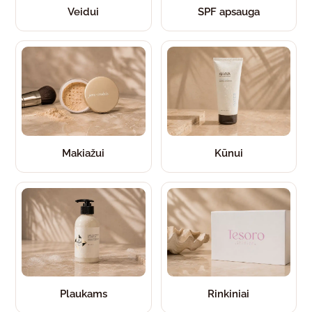
Veidui
SPF apsauga
Makiažui
Kūnui
Plaukams
Rinkiniai