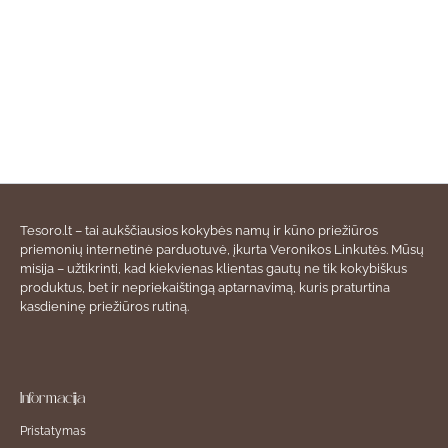
Tesoro.lt – tai aukščiausios kokybės namų ir kūno priežiūros
priemonių internetinė parduotuvė, įkurta Veronikos Linkutės. Mūsų
misija – užtikrinti, kad kiekvienas klientas gautų ne tik kokybiškus
produktus, bet ir nepriekaištingą aptarnavimą, kuris praturtina
kasdieninę priežiūros rutiną.
Informacija
Pristatymas