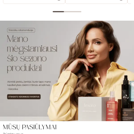
MŪSŲ PASIŪLYMAI