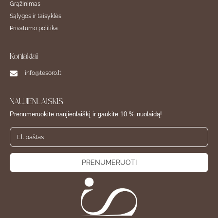
Grąžinimas
Sąlygos ir taisyklės
Privatumo politika
Kontaktai
info@tesoro.lt
NAUJIENLAIŠKIS
Prenumeruokite naujienlaiškį ir gaukite 10 % nuolaidą!
PRENUMERUOTI