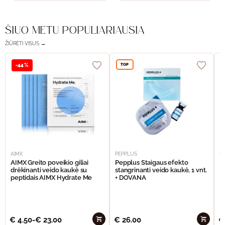
ŠIUO METU POPULIARIAUSIA
ŽIŪRĖTI VISUS →
TOP
-44%
AIMX
PEPPLUS
P
AIMX Greito poveikio giliai
Pepplus Staigaus efekto
P
drėkinanti veido kaukė su
stangrinanti veido kaukė, 1 vnt.
F
peptidais AIMX Hydrate Me
+ DOVANA
€
4.50
-
€
23.00
€
26.00
€