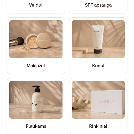
Veidui
SPF apsauga
Makiažui
Kūnui
Plaukams
Rinkiniai