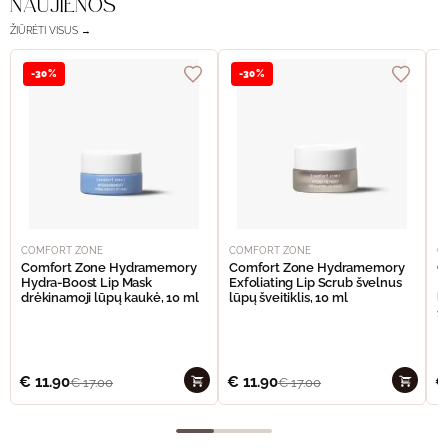
NAUJIENOS
ŽIŪRĖTI VISUS →
-30%
-30%
COMFORT ZONE
COMFORT ZONE
C
Comfort Zone Hydramemory
Comfort Zone Hydramemory
C
Hydra-Boost Lip Mask
Exfoliating Lip Scrub švelnus
H
drėkinamoji lūpų kaukė, 10 ml
lūpų šveitiklis, 10 ml
l
15
€
11.90
€
11.90
€
€
17.00
€
17.00