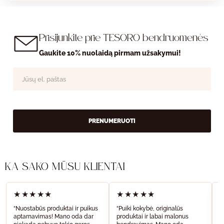
Prisijunkite prie TESORO bendruomenės
Gaukite 10% nuolaidą pirmam užsakymui!
PRENUMERUOTI
KĄ SAKO MŪSŲ KLIENTAI
★★★★★
★★★★★
“Nuostabūs produktai ir puikus
“Puiki kokybė, originalūs
“
aptarnavimas! Mano oda dar
produktai ir labai malonus
a