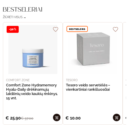
BESTSELERIAI
ŽIŪRĖTI VISUS →
BESTSELERIS
-30%
COMFORT ZONE
TESORO
C
Comfort Zone Hydramemory
Tesoro veido servetėlės –
C
Hyalu-Daily drėkinamųjų
vienkartiniai rankšluosčiai
H
lakštinių veido kaukių rinkinys,
L
15 vnt.
l
€
25.90
€
10.00
€
€
37.00