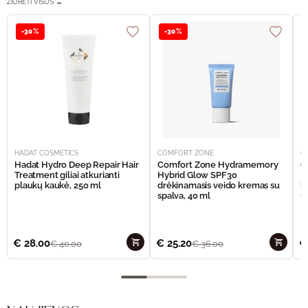
ŽIŪRĖTI VISUS →
-30%
-30%
HADAT COSMETICS
COMFORT ZONE
C
Hadat Hydro Deep Repair Hair
Comfort Zone Hydramemory
C
Treatment giliai atkurianti
Hybrid Glow SPF30
H
plaukų kaukė, 250 ml
drėkinamasis veido kremas su
l
spalva, 40 ml
15
€
28.00
€
25.20
€
€
40.00
€
36.00