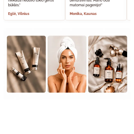
niekada nebuvo tokio geros
bendravimas. Mano oda
A
būklės.”
matomai pagerėjo!”
š
Eglė, Vilnius
Monika, Kaunas
S