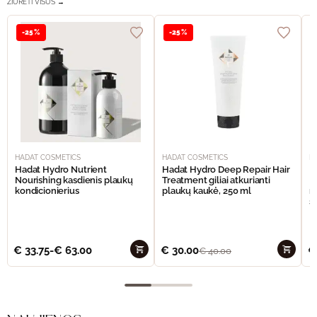
ŽIŪRĖTI VISUS →
-25%
-25%
HADAT COSMETICS
HADAT COSMETICS
H
Hadat Hydro Nutrient
Hadat Hydro Deep Repair Hair
H
Nourishing kasdienis plaukų
Treatment giliai atkurianti
M
kondicionierius
plaukų kaukė, 250 ml
m
š
€
33.75
-
€
63.00
€
30.00
€
€
40.00