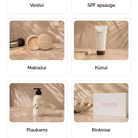
Veidui
SPF apsauga
Makiažui
Kūnui
Plaukams
Rinkiniai