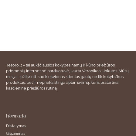
Tesoro.lt – tai aukščiausios kokybės namų ir kūno priežiūros
priemonių internetinė parduotuvė, įkurta Veronikos Linkutės. Mūsų
misija – užtikrinti, kad kiekvienas klientas gautų ne tik kokybiškus
produktus, bet ir nepriekaištingą aptarnavimą, kuris praturtina
kasdieninę priežiūros rutiną.
Informacija
Pristatymas
Grąžinimas