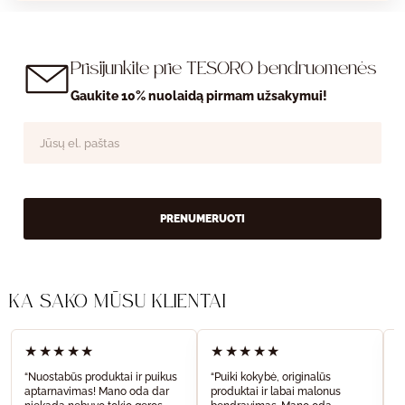
Prisijunkite prie TESORO bendruomenės
Gaukite 10% nuolaidą pirmam užsakymui!
PRENUMERUOTI
KĄ SAKO MŪSŲ KLIENTAI
★★★★★
★★★★★
“Nuostabūs produktai ir puikus
“Puiki kokybė, originalūs
“
aptarnavimas! Mano oda dar
produktai ir labai malonus
a