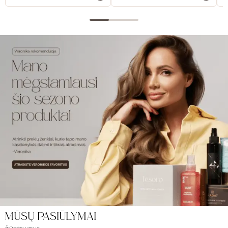
MŪSŲ PASIŪLYMAI