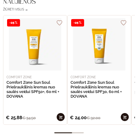
NAUJIENOS
ŽIŪRĖTI VISUS →
-25%
-25%
COMFORT ZONE
COMFORT ZONE
C
Comfort Zone Sun Soul
Comfort Zone Sun Soul
C
Priešraukšlinis kremas nuo
Priešraukšlinis kremas nuo
I
saulės veidui SPF50+, 60 ml +
saulės veidui SPF30, 60 ml +
p
DOVANA
DOVANA
€
25.88
€
24.00
€
€
34.50
€
32.00