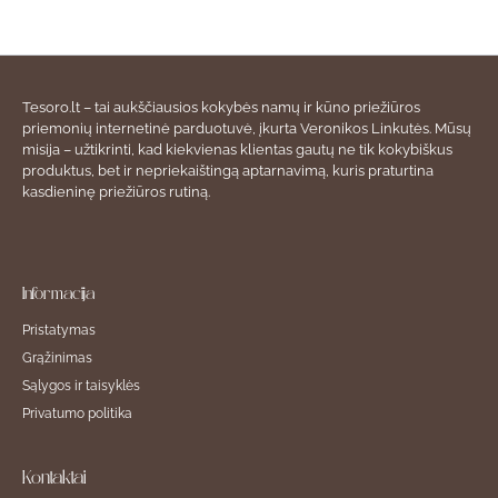
Tesoro.lt – tai aukščiausios kokybės namų ir kūno priežiūros
priemonių internetinė parduotuvė, įkurta Veronikos Linkutės. Mūsų
misija – užtikrinti, kad kiekvienas klientas gautų ne tik kokybiškus
produktus, bet ir nepriekaištingą aptarnavimą, kuris praturtina
kasdieninę priežiūros rutiną.
Informacija
Pristatymas
Grąžinimas
Sąlygos ir taisyklės
Privatumo politika
Kontaktai