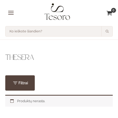
Pereiti
prie
turinio
THESERA
Filtrai
Produktų nerasta.