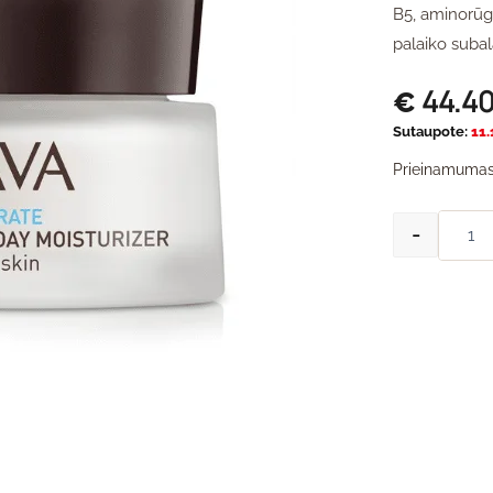
B5, aminorūgš
palaiko subal
44.4
€
Sutaupote:
11.
Prieinamumas
-