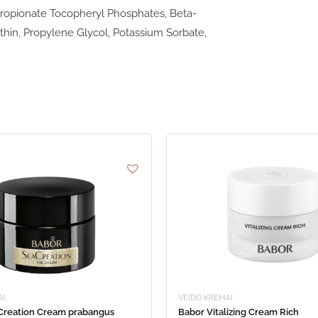
propionate Tocopheryl Phosphates, Beta-
ithin, Propylene Glycol, Potassium Sorbate,
AI
VEIDO KREMAI
Creation Cream prabangus
Babor Vitalizing Cream Rich