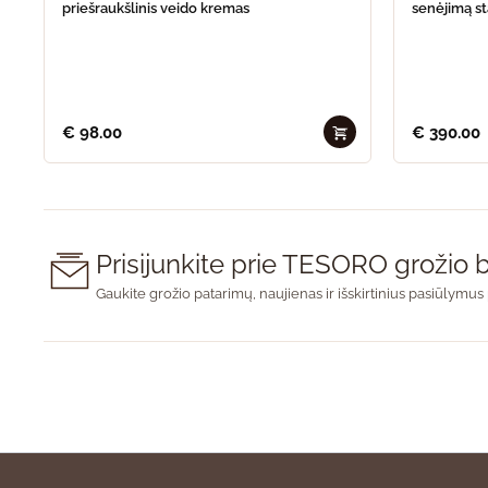
priešraukšlinis veido kremas
senėjimą s
€
98.00
€
390.00
Prisijunkite prie TESORO groži
Gaukite grožio patarimų, naujienas ir išskirtinius pasiūlymus 