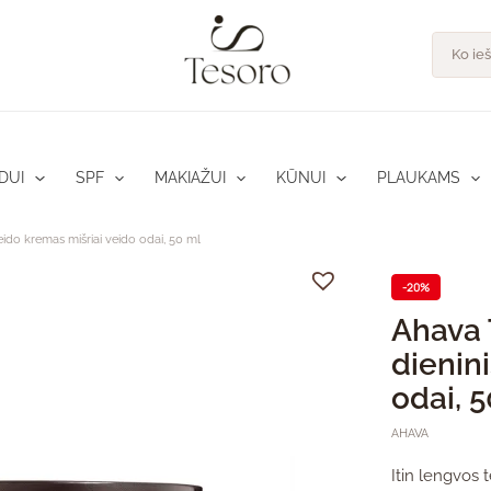
pro
Product
search
DUI
SPF
MAKIAŽUI
KŪNUI
PLAUKAMS
ido kremas mišriai veido odai, 50 ml
-20%
Ahava 
dienin
odai, 
AHAVA
Itin lengvos 