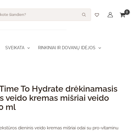
dukto kiekis: Ahava Time To Hydrate drėkinamasis dieninis veido kre
s
SVEIKATA
RINKINIAI IR DOVANŲ IDĖJOS
Time To Hydrate drėkinamasis
is veido kremas mišriai veido
50 ml
tekstūros dieninis veido kremas mišriai odai su pro-vitaminu