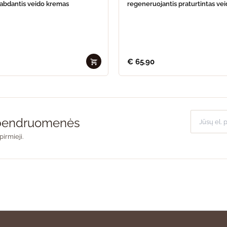
tabdantis veido kremas
regeneruojantis praturtintas ve
€
65.90
o bendruomenės
pirmieji.