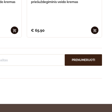
ido kremas
priešuždegiminis veido kremas
€
65.90
PRENUMERUOTI