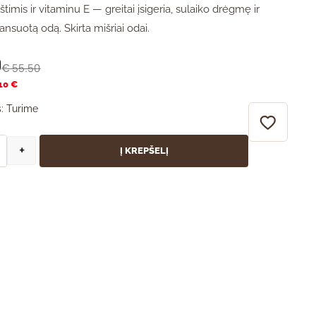
timis ir vitaminu E — greitai įsigeria, sulaiko drėgmę ir
ansuotą odą. Skirta mišriai odai.
0
55.50
€
10 €
:
Turime
+
Į KREPŠELĮ