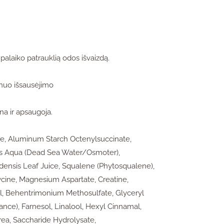
r palaiko patrauklią odos išvaizdą.
 nuo išsausėjimo
ina ir apsaugoja.
ne, Aluminum Starch Octenylsuccinate,
aris Aqua (Dead Sea Water/Osmoter),
densis Leaf Juice, Squalene (Phytosqualene),
lycine, Magnesium Aspartate, Creatine,
ol, Behentrimonium Methosulfate, Glyceryl
nce), Farnesol, Linalool, Hexyl Cinnamal,
rea, Saccharide Hydrolysate,