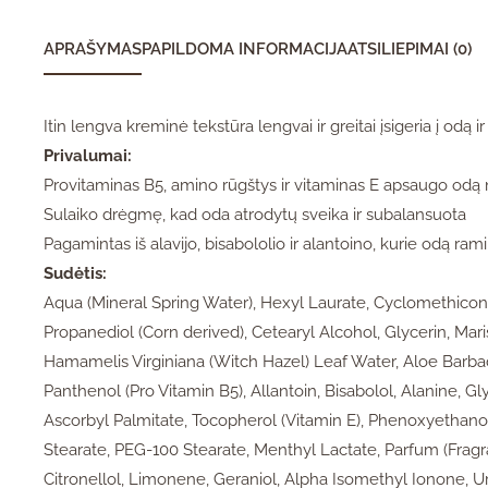
APRAŠYMAS
PAPILDOMA INFORMACIJA
ATSILIEPIMAI (0)
Itin lengva kreminė tekstūra lengvai ir greitai įsigeria į odą i
Privalumai:
Provitaminas B5, amino rūgštys ir vitaminas E apsaugo odą
Sulaiko drėgmę, kad oda atrodytų sveika ir subalansuota
Pagamintas iš alavijo, bisabololio ir alantoino, kurie odą ram
Sudėtis:
Aqua (Mineral Spring Water), Hexyl Laurate, Cyclomethico
Propanediol (Corn derived), Cetearyl Alcohol, Glycerin, M
Hamamelis Virginiana (Witch Hazel) Leaf Water, Aloe Barba
Panthenol (Pro Vitamin B5), Allantoin, Bisabolol, Alanine, G
Ascorbyl Palmitate, Tocopherol (Vitamin E), Phenoxyethan
Stearate, PEG-100 Stearate, Menthyl Lactate, Parfum (Fragra
Citronellol, Limonene, Geraniol, Alpha Isomethyl Ionone, U