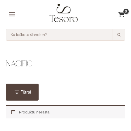
Pereiti
prie
turinio
NACIFIC
Filtrai
Produktų nerasta.