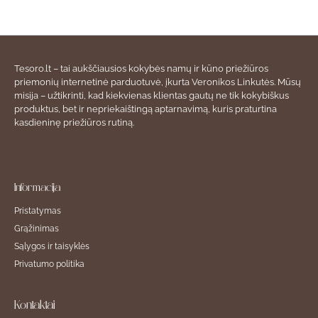
Tesoro.lt – tai aukščiausios kokybės namų ir kūno priežiūros
priemonių internetinė parduotuvė, įkurta Veronikos Linkutės. Mūsų
misija – užtikrinti, kad kiekvienas klientas gautų ne tik kokybiškus
produktus, bet ir nepriekaištingą aptarnavimą, kuris praturtina
kasdieninę priežiūros rutiną.
Informacija
Pristatymas
Grąžinimas
Sąlygos ir taisyklės
Privatumo politika
Kontaktai