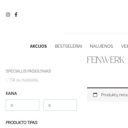
Pereiti
prie
turinio
AKCIJOS
BESTSELERIAI
NAUJIENOS
VEI
FEINWERK
SPECIALUS PASIŪLYMAS
Tik su nuolaida
KAINA
Produktų nera
PRODUKTO TIPAS