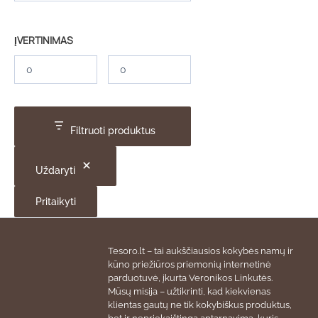
ĮVERTINIMAS
Filtruoti produktus
Uždaryti
Pritaikyti
Tesoro.lt – tai aukščiausios kokybės namų ir
kūno priežiūros priemonių internetinė
parduotuvė, įkurta Veronikos Linkutės.
Mūsų misija – užtikrinti, kad kiekvienas
klientas gautų ne tik kokybiškus produktus,