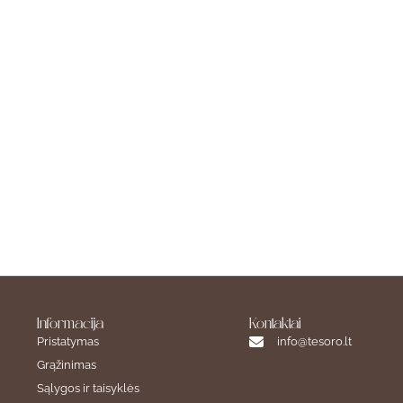
Informacija
Kontaktai
Pristatymas
info@tesoro.lt
Grąžinimas
Sąlygos ir taisyklės