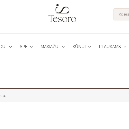
Product
search
DUI
SPF
MAKIAŽUI
KŪNUI
PLAUKAMS
sta.