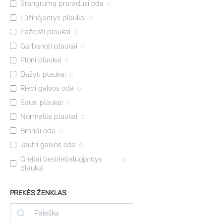
Stangrumą praradusi oda
0
Lūžinėjantys plaukai
0
Pažeisti plaukai
0
Garbanoti plaukai
0
Ploni plaukai
0
Dažyti plaukai
0
Riebi galvos oda
0
Sausi plaukai
0
Normalūs plaukai
0
Brandi oda
0
Jautri galvos oda
0
Greitai besiriebaluojantys
0
plaukai
PREKĖS ŽENKLAS