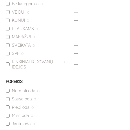
Be kategorijos
0
VEIDUI
0
KŪNUI
0
PLAUKAMS
0
MAKIAŽUI
0
SVEIKATA
0
SPF
0
RINKINIAI IR DOVANŲ
0
IDĖJOS
POREIKIS
Normali oda
0
Sausa oda
0
Riebi oda
0
Mišri oda
0
Jautri oda
0