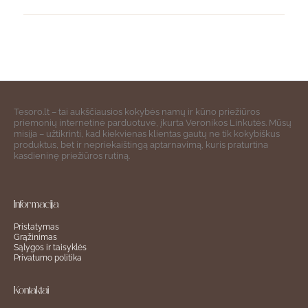
Tesoro.lt – tai aukščiausios kokybės namų ir kūno priežiūros
priemonių internetinė parduotuvė, įkurta Veronikos Linkutės. Mūsų
misija – užtikrinti, kad kiekvienas klientas gautų ne tik kokybiškus
produktus, bet ir nepriekaištingą aptarnavimą, kuris praturtina
kasdieninę priežiūros rutiną.
Informacija
Pristatymas
Grąžinimas
Sąlygos ir taisyklės
Privatumo politika
Kontaktai