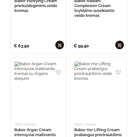
Babor Purifying Cream
Babor Radiant
priešuždegiminis veido
Complexion Cream
kremas
švytėjimo suteikiantis
veido kremas
€
63.90
€
99.90
VEIDO KREMAI
VEIDO KREMAI
Babor Argan Cream
Babor Hsr Lifting Cream
intensyviai maitinantis
prabangus priešraukšlinis