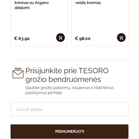
kremas su Argano
veido kremas
aliejumi
€
63.90
€
98.00
Prisijunkite prie TESORO
grožio bendruomenės
Gaukite grožio patarimų, naujienas ir išskirtinius
pasiūlymus pirmieji.
PRENUMERUOTI