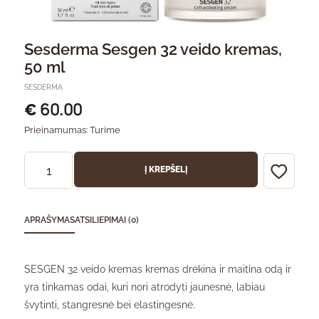
Sesderma Sesgen 32 veido kremas,
50 ml
SESDERMA
60.00
€
Prieinamumas:
Turime
Į KREPŠELĮ
APRAŠYMAS
ATSILIEPIMAI (0)
SESGEN 32 veido kremas kremas drėkina ir maitina odą ir
yra tinkamas odai, kuri nori atrodyti jaunesnė, labiau
švytinti, stangresnė bei elastingesnė.