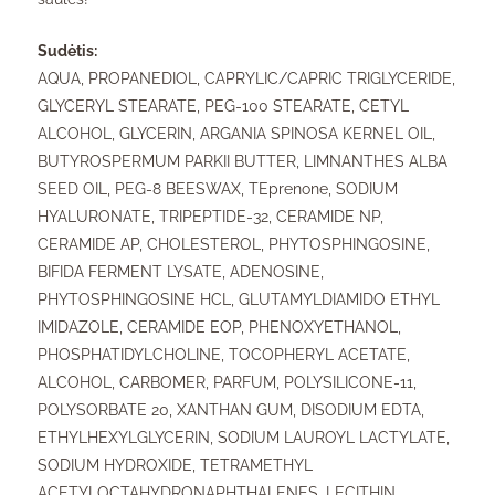
Sudėtis:
AQUA, PROPANEDIOL, CAPRYLIC/CAPRIC TRIGLYCERIDE,
GLYCERYL STEARATE, PEG-100 STEARATE, CETYL
ALCOHOL, GLYCERIN, ARGANIA SPINOSA KERNEL OIL,
BUTYROSPERMUM PARKII BUTTER, LIMNANTHES ALBA
SEED OIL, PEG-8 BEESWAX, TEprenone, SODIUM
HYALURONATE, TRIPEPTIDE-32, CERAMIDE NP,
CERAMIDE AP, CHOLESTEROL, PHYTOSPHINGOSINE,
BIFIDA FERMENT LYSATE, ADENOSINE,
PHYTOSPHINGOSINE HCL, GLUTAMYLDIAMIDO ETHYL
IMIDAZOLE, CERAMIDE EOP, PHENOXYETHANOL,
PHOSPHATIDYLCHOLINE, TOCOPHERYL ACETATE,
ALCOHOL, CARBOMER, PARFUM, POLYSILICONE-11,
POLYSORBATE 20, XANTHAN GUM, DISODIUM EDTA,
ETHYLHEXYLGLYCERIN, SODIUM LAUROYL LACTYLATE,
SODIUM HYDROXIDE, TETRAMETHYL
ACETYLOCTAHYDRONAPHTHALENES, LECITHIN,