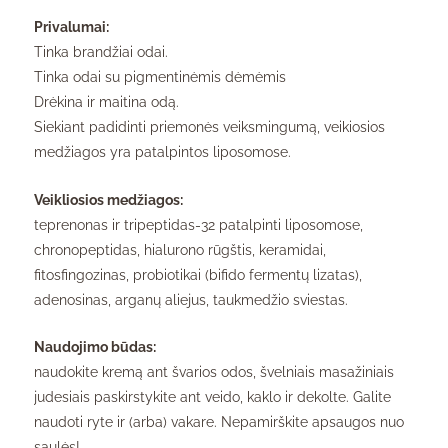
Privalumai:
Tinka brandžiai odai.
Tinka odai su pigmentinėmis dėmėmis
Drėkina ir maitina odą.
Siekiant padidinti priemonės veiksmingumą, veikiosios
medžiagos yra patalpintos liposomose.
Veikliosios medžiagos:
teprenonas ir tripeptidas-32 patalpinti liposomose,
chronopeptidas, hialurono rūgštis, keramidai,
fitosfingozinas, probiotikai (bifido fermentų lizatas),
adenosinas, arganų aliejus, taukmedžio sviestas.
Naudojimo būdas:
naudokite kremą ant švarios odos, švelniais masažiniais
judesiais paskirstykite ant veido, kaklo ir dekolte. Galite
naudoti ryte ir (arba) vakare. Nepamirškite apsaugos nuo
saulės!