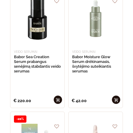
VEIDO SERUMAI
VEIDO SERUMAI
Babor Sea Creation
Babor Moisture Glow
Serum prabangus
Serum drėkinamasis,
senėjimą stabdantis veido
švytėjimo suteikiantis
serumas
serumas
€
220.00
€
42.00
-20%