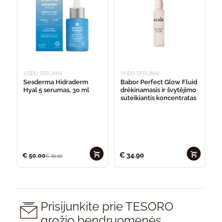
VEIDO SERUMAI
VEIDO SERUMAI
Sesderma Hidraderm
Babor Perfect Glow Fluid
Hyal 5 serumas, 30 ml
drėkinamasis ir švytėjimo
suteikiantis koncentratas
€
34.90
€
50.00
€
62.50
Prisijunkite prie TESORO
grožio bendruomenės