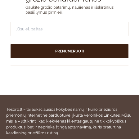
Gaukite grožio patarimų, naujienas ir išskirtinius
pasiūlymus pirmieji.
PRENUMERUOTI
Tesoro.lt – tai aukščiausios kokybės namų ir kūno priežiūros
priemonių internetinė parduotuvė, įkurta Veronikos Linkutės. Mūsų
misija – užtikrinti, kad kiekvienas klientas gautų ne tik kokybiškus
produktus, bet ir nepriekaištingą aptarnavimą, kuris praturtina
kasdieninę priežiūros rutiną.