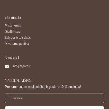
Informacija
Pristatymas
Grąžinimas
Sąlygos ir taisyklės
Privatumo politika
Kontaktai
info@tesoro.lt
NAUJIENLAIŠKIS
Prenumeruokite naujienlaiškį ir gaukite 10 % nuolaidą!