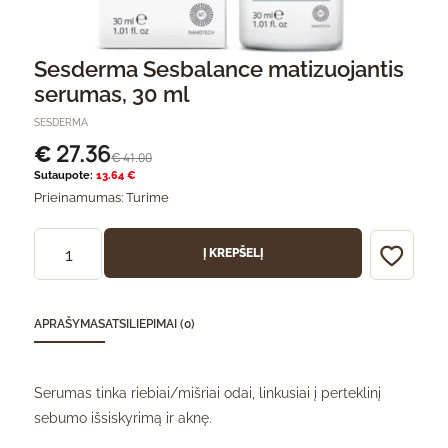
Sesderma Sesbalance matizuojantis
serumas, 30 ml
SESDERMA
27.36
€
41.00
€
Sutaupote:
13.64 €
Prieinamumas:
Turime
Į KREPŠELĮ
APRAŠYMAS
ATSILIEPIMAI (0)
Serumas tinka riebiai/mišriai odai, linkusiai į perteklinį
sebumo išsiskyrimą ir aknę.