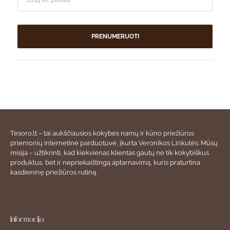
PRENUMERUOTI
Tesoro.lt – tai aukščiausios kokybės namų ir kūno priežiūros
priemonių internetinė parduotuvė, įkurta Veronikos Linkutės. Mūsų
misija – užtikrinti, kad kiekvienas klientas gautų ne tik kokybiškus
produktus, bet ir nepriekaištingą aptarnavimą, kuris praturtina
kasdieninę priežiūros rutiną.
Informacija