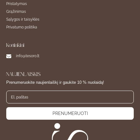
Pristatymas
Grąžinimas
Sąlygos ir taisyklės
Privatumo politika
Kontaktai
info@tesoro.lt
NAUJIENLAIŠKIS
Prenumeruokite naujienlaiškį ir gaukite 10 % nuolaidą!
PRENUMERUOTI