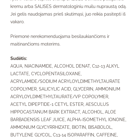
kremu arba SALISES dermatologiniu muilu nupraustą odą.
Jei gelis naudojamas prieš skutimąsi, juo reikia pasitepti iš
vakaro.
Priemonė nerekomenduojama besilaukiančioms ir
maitinančioms moterims.
Sudėtis:
AQUA, NIACINAMIDE, ALCOHOL DENAT, C12-13 ALKYL
LACTATE, CYCLOPENTASILOXANE,
ACRYLAMIDE/SODIUM ACRYLOYLDIMETHYLTAURATE
COPOLYMER, SALICYLIC ACID, GLYCERIN, AMMONIUM
ACRYLOYLDIMETHYLTAURATE/VP COPOLYMER,
ACETYL DIPEPTIDE-1 CETYL ESTER, AESCULUS
HIPPOCASTANUM BARK EXTRACT, ALCOHOL, ALOE
BARBADENSIS LEAF JUICE, ALPHA-ISOMETHYL IONONE,
AMMONIUM GLYCYRRHIZATE, BIOTIN, BISABOLOL,
BUTYLENE GLYCOL, C13-14 ISOPARAFFIN, CAFFEINE,