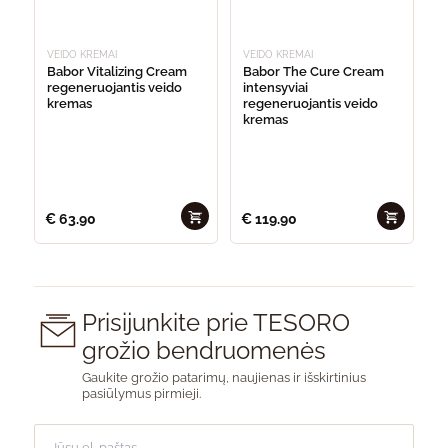
VEIDO KREMAI
VEIDO KREMAI
Babor Vitalizing Cream
Babor The Cure Cream
regeneruojantis veido
intensyviai
kremas
regeneruojantis veido
kremas
€
63.90
€
119.90
Prisijunkite prie TESORO
grožio bendruomenės
Gaukite grožio patarimų, naujienas ir išskirtinius
pasiūlymus pirmieji.