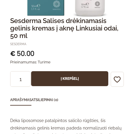
Sesderma Salises drėkinamasis
gelinis kremas į aknę Linkusiai odai,
50 ml
SESDERMA
50.00
€
Prieinamumas:
Turime
Į KREPŠELĮ
APRAŠYMAS
ATSILIEPIMAI (0)
Dėka liposomose patalpintos salicilo rūgšties, šis
drėkinamasis gelinis kremas padeda normalizuoti riebalų