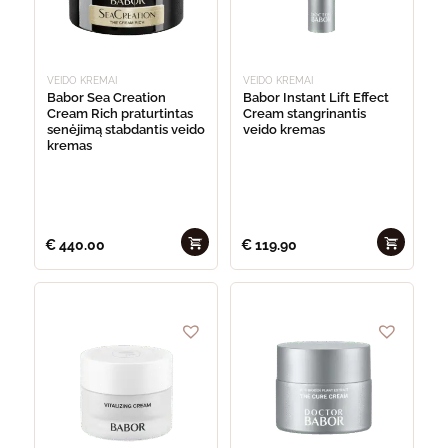
VEIDO KREMAI
VEIDO KREMAI
Babor Sea Creation
Babor Instant Lift Effect
Cream Rich praturtintas
Cream stangrinantis
senėjimą stabdantis veido
veido kremas
kremas
€
440.00
€
119.90