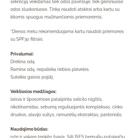
sekreciją veikdamas tiek odos paviršiuje, tiek gilesniuose
odos sluoksniuose. Tinka naudoti atskirai arba kartu su
kitomis spuogus mažinančiomis priemonėmis.
*Dienos metu rekomenduojama kartu naudoti priemones
su SPF30 filtrais.
Privalumai:
Drėkina odą.
Ramina odą, nepalieka riebios plėvelės.
Suteikia gaivos pojūtį.
Veikliosios medžiagos:
laisva ir liposomose patalpinta salicilo rūgštis,
nikotinamidas, sebumą reguliuojantis kompleksas, cinko
druskos, alavijo sultys, ramunėlių ekstraktas, pantenolis.
Naudojimo būdas:
ryte ir vakare tepkite švarią, SALISES bemuiliu putojančiu